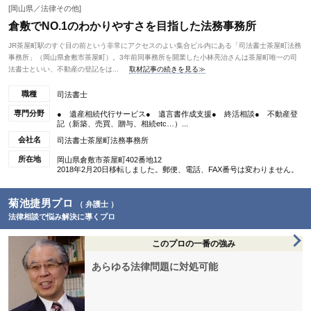
[岡山県／法律その他]
倉敷でNO.1のわかりやすさを目指した法務事務所
JR茶屋町駅のすぐ目の前という非常にアクセスのよい集合ビル内にある「司法書士茶屋町法務
事務所」（岡山県倉敷市茶屋町）。3年前同事務所を開業した小林亮治さんは茶屋町唯一の司
法書士といい、不動産の登記をは...
取材記事の続きを見る≫
職種
司法書士
専門分野
● 遺産相続代行サービス● 遺言書作成支援● 終活相談● 不動産登
記（新築、売買、贈与、相続etc…）...
会社名
司法書士茶屋町法務事務所
所在地
岡山県倉敷市茶屋町402番地12
2018年2月20日移転しました。郵便、電話、FAX番号は変わりません。
菊池捷男プロ
（ 弁護士 ）
法律相談で悩み解決に導くプロ
このプロの一番の強み
あらゆる法律問題に対処可能