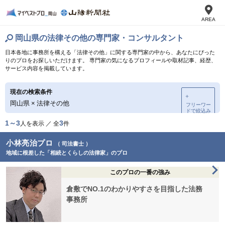
AREA
岡山県の法律その他の専門家・コンサルタント
日本各地に事務所を構える「法律その他」に関する専門家の中から、あなたにぴった
りのプロをお探しいただけます。 専門家の気になるプロフィールや取材記事、経歴、
サービス内容を掲載しています。
現在の検索条件
＋
岡山県
×
法律その他
フリーワー
ドで絞込み
1～3
3
人を表示 ／ 全
件
小林亮治プロ
（ 司法書士 ）
地域に根差した「相続とくらしの法律家」のプロ
このプロの一番の強み
倉敷でNO.1のわかりやすさを目指した法務
事務所