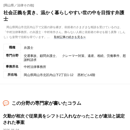
[岡山県／法律その他]
社会正義を貫き、温かく暮らしやすい世の中を目指す弁護
士
岡山県岡山市北区内山下で父親の跡を継ぎ、依頼者のさまざまな相談を受けているのは、
「中村法律事務所」の弁護士・中村有作さん。飾らない人柄と依頼者の幸せを願う真摯（しん
し）な姿勢で信頼を得ています。...
取材記事の続きを見る≫
職種
弁護士
専門分野
交通事故、顧問弁護士、 クレーマー対策、遺産、相続、労働事件、慰
謝料請求
事務所名
中村法律事務所
所在地
岡山県岡山市北区内山下2丁目1-12 西村ビル6階
この分野の専門家が書いたコラム
欠勤が相次ぐ従業員をシフトに入れなかったことが違法と認定
された事案