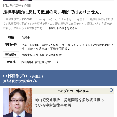
[岡山県／法律その他]
法律事務所は決して敷居の高い場所ではありません。
事務所設立以来約50年、「うそをつかない、ごまかさない」を信念に、離婚や相続など数多
くの民事裁判を手がけてきた菊池捷男さん。現在事務所には菊池さんを筆頭に7人の弁護士が
在籍し、民事から企業法務まであ...
取材記事の続きを見る≫
職種
弁護士
専門分野
企業・自治体・各種法人法務・リーガルチェック（原則24時間以内に回
答）相続・交通事故・不動産問題等...
事務所名
弁護士法人菊池綜合法律事務所
所在地
岡山県岡山市北区南方1-8-14
中村有作プロ
（ 弁護士 ）
損害賠償と労務関係のプロ
このプロの一番の強み
岡山で交通事故・労働問題を多数取り扱っ
ている中村法律事務所