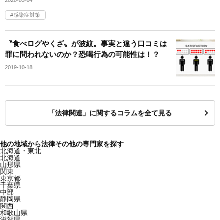
2020-03-04
感染症対策
〝食べログやくざ〟が波紋。事実と違う口コミは
罪に問われないのか？恐喝行為の可能性は！？
2019-10-18
「法律関連」に関するコラムを全て見る
他の地域から法律その他の専門家を探す
北海道・東北
北海道
山形県
関東
東京都
千葉県
中部
静岡県
関西
和歌山県
滋賀県