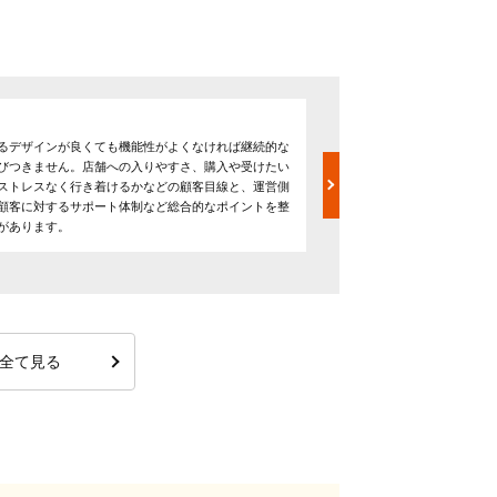
デザイン性
るデザインが良くても機能性がよくなければ継続的な
お店の雰囲気、ブランドを
びつきません。店舗への入りやすさ、購入や受けたい
います。業種業態による差
ストレスなく行き着けるかなどの顧客目線と、運営側
ンに反映させることで来店
顧客に対するサポート体制など総合的なポイントを整
ら表現します。什器や小物
があります。
ことが重要です。
全て見る