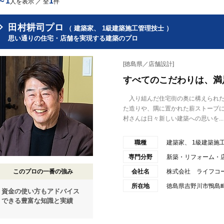
～1
1
人を表示 ／ 全
件
田村耕司プロ
（ 建築家、 1級建築施工管理技士 ）
思い通りの住宅・店舗を実現する建築のプロ
[徳島県／店舗設計]
すべてのこだわりは、満
入り組んだ住宅街の奥に構えられた
た造りや、隅に置かれた薪ストーブ
村さんは日々新しい建築への思いを...
職種
建築家、 1級建築施
専門分野
新築・リフォーム・
このプロの一番の強み
会社名
株式会社 ライフコ
所在地
徳島県吉野川市鴨島町飯
資金の使い方もアドバイス
できる豊富な知識と実績