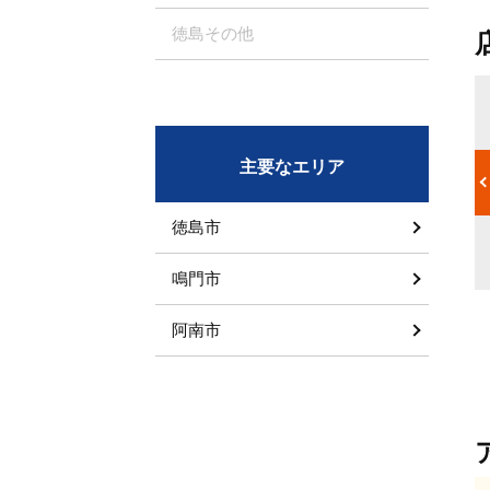
徳島その他
デザイン性
れば継続的な
お店の雰囲気、ブランドを左右するデザインは重要な面を持って
入や受けたい
います。業種業態による差別化のポイントやコンセプトもデザイ
主要なエリア
線と、運営側
ンに反映させることで来店を促します。素材、色、形、光などか
ポイントを整
ら表現します。什器や小物もデザインの一部と考え選定していく
ことが重要です。
徳島市
鳴門市
阿南市