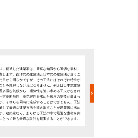
インテリアコーディネー
法に精通した建築家は、豊富な知識から適切な素材、
設計から施工だけでなく、
案します。西洋式の建築法と日本式の建築法が違うこ
がインテリアコーディネー
た目から明らかですが、その工法にはそれぞれ特性が
したい」「華やかな空間に
ことを理解しなければなりません。例えば日本式建築
ま。ホテル、レストラン、
温多湿な気候から、通気性を追い求める工夫がなされ
によって求められる空間は
一方高断熱性、高気密性を求めた家屋の需要が高まっ
ンテリアを提案します。そ
が、それらを同時に達成することはできません。工法
のに必要なインテリア（ア
解して最適な建築方法を導き出すことが建築家に求め
物、絵画、家具など）を、
す。建築家なら、あらゆる工法の中で最適な素材を判
あるけど、具体的にどんな
にとって最も最適な設計を提案することができます。
という悩みも、インテリア
しょう。