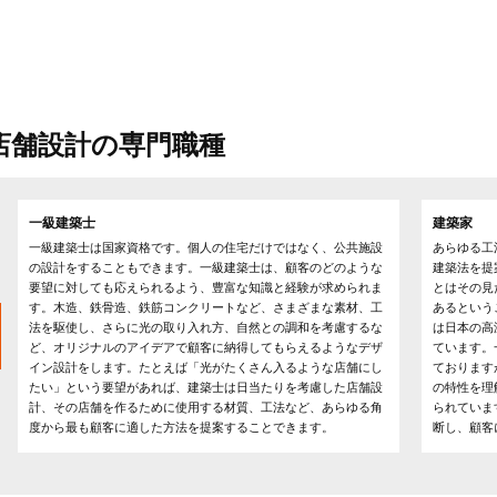
店舗設計の専門職種
一級建築士
建築家
一級建築士は国家資格です。個人の住宅だけではなく、公共施設
あらゆる工
の設計をすることもできます。一級建築士は、顧客のどのような
建築法を提
要望に対しても応えられるよう、豊富な知識と経験が求められま
とはその見
す。木造、鉄骨造、鉄筋コンクリートなど、さまざまな素材、工
あるという
法を駆使し、さらに光の取り入れ方、自然との調和を考慮するな
は日本の高
ど、オリジナルのアイデアで顧客に納得してもらえるようなデザ
ています。
イン設計をします。たとえば「光がたくさん入るような店舗にし
ております
たい」という要望があれば、建築士は日当たりを考慮した店舗設
の特性を理
計、その店舗を作るために使用する材質、工法など、あらゆる角
られていま
度から最も顧客に適した方法を提案することできます。
断し、顧客