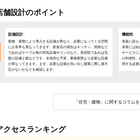
店舗設計のポイント
設備設計
機能性
業種、業態により導入する設備が異なり、必要になってくる空間
視覚に訴え
に占有率も異なってきます。飲食店の場合はキッチン、焼肉など
来客には結
であればテーブル毎の排気設備やコンロなど。美容院であれば洗
サービスに
髪の設備と鏡などです。全体的な予算、業種業態より必要な設備
の利便性、
が異なってきます。まず、必要な設備を洗い出し開業に際し過不
理する必要
足がないかなどを確認します。
「住宅・建物」に関するコラムを
アクセスランキング