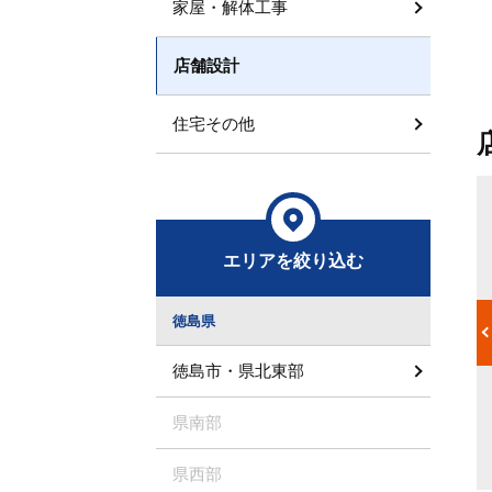
家屋・解体工事
店舗設計
住宅その他
インテリアコーディネーター
適切な素材、
設計から施工だけでなく、インテリアまでコーディネートするの
エリアを絞り込む
築法が違うこ
がインテリアコーディネーターの仕事です。「落ち着いた空間に
れぞれ特性が
したい」「華やかな空間にしたい」など、顧客の要望はさまざ
ば日本式建築
ま。ホテル、レストラン、またはオフィスビルや病院など、施設
徳島県
工夫がなされ
によって求められる空間は別物なので、要望に合わせて最適なイ
需要が高まっ
ンテリアを提案します。そしてそれら一つ一つの空間を作り出す
ません。工法
のに必要なインテリア（アーティフィシャルフラワー、観葉植
徳島市・県北東部
建築家に求め
物、絵画、家具など）を、顧客に提案します。「イメージだけは
適な素材を判
あるけど、具体的にどんなものを置いたらいいのか分からない」
県南部
ができます。
という悩みも、インテリアコーディネーターが解決してくれるで
しょう。
県西部