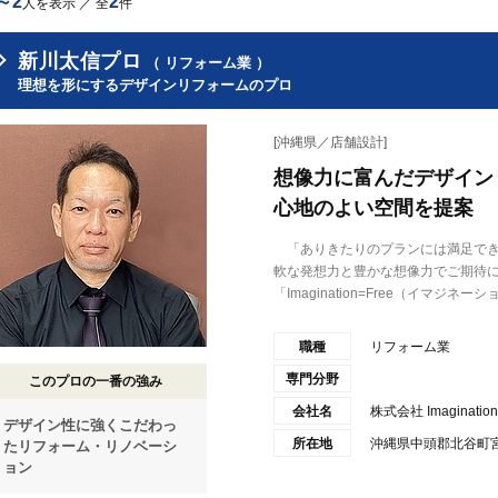
～2
2
人を表示 ／ 全
件
新川太信プロ
（ リフォーム業 ）
理想を形にするデザインリフォームのプロ
[沖縄県／店舗設計]
想像力に富んだデザイン
心地のよい空間を提案
「ありきたりのプランには満足でき
軟な発想力と豊かな想像力でご期待
「Imagination=Free（イマジネーショ.
職種
リフォーム業
専門分野
このプロの一番の強み
会社名
株式会社 Imagination 
デザイン性に強くこだわっ
所在地
沖縄県中頭郡北谷町宮城
たリフォーム・リノベーシ
ョン