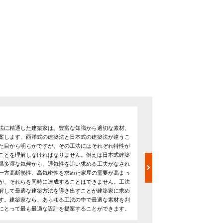
インテリアコーディネー
法に精通した建築家は、豊富な知識から適切な素材、
設計から施工だけでなく、
案します。西洋式の建築法と日本式の建築法が違うこ
がインテリアコーディネー
た目から明らかですが、その工法にはそれぞれ特性が
したい」「華やかな空間に
ことを理解しなければなりません。例えば日本式建築
ま。ホテル、レストラン、
温多湿な気候から、通気性を追い求める工夫がなされ
によって求められる空間は
一方高断熱性、高気密性を求めた家屋の需要が高まっ
ンテリアを提案します。そ
が、それらを同時に達成することはできません。工法
のに必要なインテリア（ア
解して最適な建築方法を導き出すことが建築家に求め
物、絵画、家具など）を、
す。建築家なら、あらゆる工法の中で最適な素材を判
あるけど、具体的にどんな
にとって最も最適な設計を提案することができます。
という悩みも、インテリア
しょう。