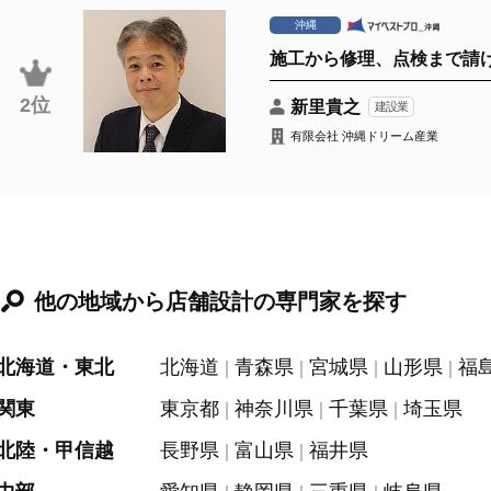
沖縄
施工から修理、点検まで請
2位
新里貴之
建設業
有限会社 沖縄ドリーム産業
他の地域から店舗設計の専門家を探す
北海道・東北
北海道
青森県
宮城県
山形県
福
関東
東京都
神奈川県
千葉県
埼玉県
北陸・甲信越
長野県
富山県
福井県