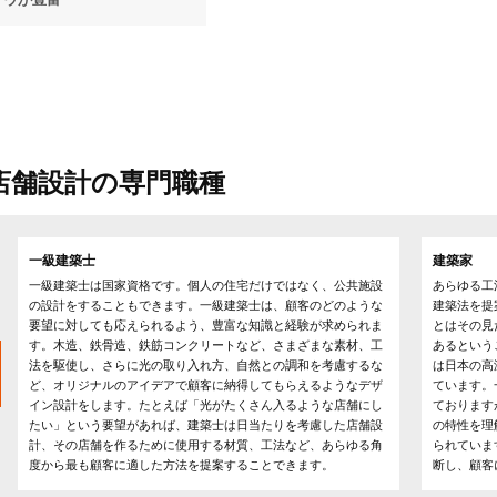
店舗設計の専門職種
一級建築士
建築家
一級建築士は国家資格です。個人の住宅だけではなく、公共施設
あらゆる工
の設計をすることもできます。一級建築士は、顧客のどのような
建築法を提
要望に対しても応えられるよう、豊富な知識と経験が求められま
とはその見
す。木造、鉄骨造、鉄筋コンクリートなど、さまざまな素材、工
あるという
法を駆使し、さらに光の取り入れ方、自然との調和を考慮するな
は日本の高
ど、オリジナルのアイデアで顧客に納得してもらえるようなデザ
ています。
イン設計をします。たとえば「光がたくさん入るような店舗にし
ております
たい」という要望があれば、建築士は日当たりを考慮した店舗設
の特性を理
計、その店舗を作るために使用する材質、工法など、あらゆる角
られていま
度から最も顧客に適した方法を提案することできます。
断し、顧客