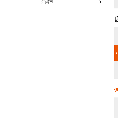
沖縄市
デザイン性
れば継続的な
お店の雰囲気、ブランドを左右するデザインは重要な面を持って
入や受けたい
います。業種業態による差別化のポイントやコンセプトもデザイ
線と、運営側
ンに反映させることで来店を促します。素材、色、形、光などか
ポイントを整
ら表現します。什器や小物もデザインの一部と考え選定していく
ことが重要です。