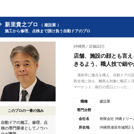
新里貴之プロ
（ 建設業 ）
施工から修理、点検まで請け負う自動ドアのプロ
[沖縄県／店舗設計]
店舗、施設の顔とも言え
きるよう、職人技で細や
浦添市に拠点を構え、自動ドアの設
島全域に加え、離島も対象に幅広く
マーケット、銀行の窓口といった...
職種
建設業
専門分野
このプロの一番の強み
会社名
有限会社 沖縄ドリー
自動ドアの施工、修理、点
所在地
沖縄県浦添市城間2-1
検の専門業者としてノウハ
ウが豊富