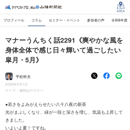
AREA
プロフィール
コラム
セミナー・イベント
参加者の声
令和8年度
マナーうんちく話2291《爽やかな風を
身体全体で感じ日々輝いて過ごしたい
皐月・5月》
平松幹夫
2026年5月1日
テーマ：
歳時記のマナー
●若さをよみがえらせたい八十八夜の新茶
光がまぶしくなり、緑が一段と深さを増し、気温も上昇して
きました。
いよいよ夏！ですね。