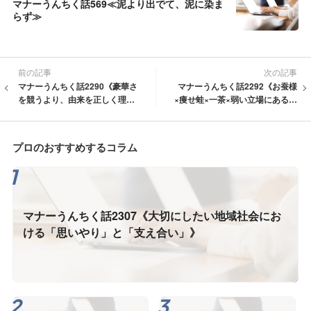
マナーうんちく話569≪泥より出でて、泥に染ま
らず≫
前の記事
次の記事
マナーうんちく話2290《豪華さ
マナーうんちく話2292《お蚕様
を競うより、由来を正しく理解
×痩せ蛙×一茶×弱い立場にある人
し次世代に伝えたい「五節
へのマナー》
句」》
プロのおすすめするコラム
マナーうんちく話2307《大切にしたい地域社会にお
ける「思いやり」と「支え合い」》