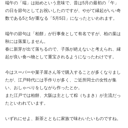
端午の「端」は始めという意味で、昔は5月の最初の「午」
の日を節句としてお祝いしたのですが、やがて縁起がいい奇
数である5と5が重なる「5月5日」になったといわれます。
端午の節句は「柏餅」が行事食として有名ですが、柏の葉は
秋には落葉しません。
春に新芽が出て落ちるので、子孫が絶えないと考えられ、縁
起が良い食べ物として重宝されるようになったわけです。
今はスーパーや菓子屋さん等で購入することが多くなりまし
たが、江戸時代には手作りが多く、ご近所同士の女性が集
い、おしゃべりをしながら作ったとか。
また江戸では柏餅、大阪は主として粽（ちまき）が主流だっ
たといわれています。
いずれにせよ、新茶とともに家族で味わいたいものですね。