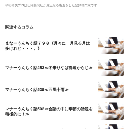
平松幹夫プロは山陽新聞社が厳正なる審査をした登録専門家です
関連するコラム
まなーうんちく話７９８《月々に 月見る月は
多けれど・・・。》
マナーうんちく話453≪冬来りなば春遠からじ≫
マナーうんちく話535≪五風十雨≫
マナーうんちく話502≪会話の中に季節の話題を
積極的に！≫