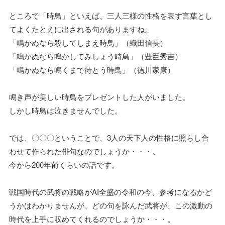
ところで「時鳥」といえば、三人三様の性格を表す言葉とし
てよくたとえに出される句がありますね。
「鳴かぬなら殺してしまえ時鳥」（織田信長）
「鳴かぬなら鳴かしてみしょう時鳥」（豊臣秀吉）
「鳴かぬなら鳴くまで待とう時鳥」（徳川家康）
鳴き声が美しい時鳥をプレゼントした人がいました。
しかし時鳥は泣きませんでした。
では、〇〇〇ということで、3人の天下人の性格に照らし合
わせて作られた俳句なのでしょうか・・・。
今から200年前くらいの話です。
戦国時代の武将の戦略がAI全盛の令和の今、参考になるかど
うかはわかりませんが、どの句を詠んだ武将が、この激動の
時代を上手に収めてくれるのでしょうか・・・。