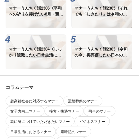
マナーうんちく話2306《平和
マナーうんちく話2305《それ
への祈りを捧げたい8月・葉
でも「しきたり」は令和の
月》
今、本当に必要なの？》
マナーうんちく話2304《しっ
マナーうんちく話2303《令和
かり認識したい日常生活にお
の今、再評価したい日本の美
ける「しきたり」の役割》
しい「しきたり」①》
コラムテーマ
超高齢社会に対応するマナー
冠婚葬祭のマナー
女子力向上マナー
接客・接遇マナー
弔事のマナー
親に身につけていただきたいマナー
ビジネスマナー
日常生活におけるマナー
歳時記のマナー