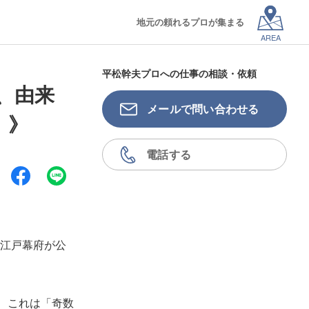
地元の頼れるプロが集まる
AREA
平松幹夫プロへの仕事の相談・依頼
、由来
メールで問い合わせる
」》
電話する
江戸幕府が公
、これは「奇数