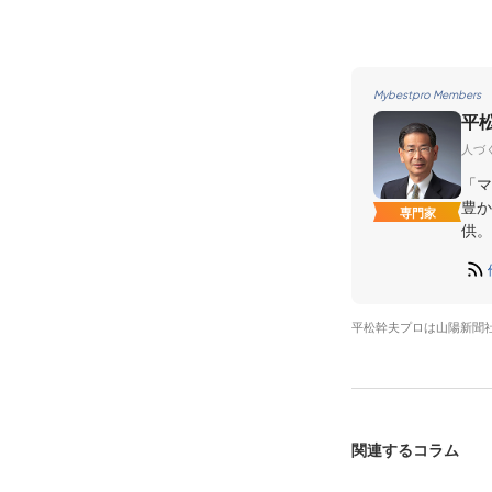
Mybestpro Members
平
人づ
「マ
豊か
専門家
供。
平松幹夫プロは山陽新聞
関連するコラム