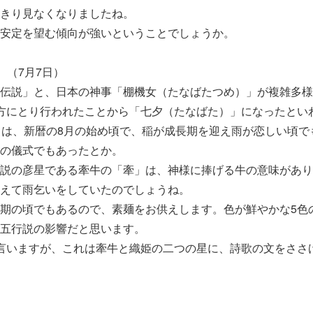
きり見なくなりましたね。
安定を望む傾向が強いということでしょうか。
）（7月7日）
伝説」と、日本の神事「棚機女（たなばたつめ）」が複雑多様
方にとり行われたことから「七夕（たなばた）」になったとい
日は、新暦の8月の始め頃で、稲が成長期を迎え雨が恋しい頃で
の儀式でもあったとか。
説の彦星である牽牛の「牽」は、神様に捧げる牛の意味があり
えて雨乞いをしていたのでしょうね。
期の頃でもあるので、素麺をお供えします。色が鮮やかな5色
五行説の影響だと思います。
言いますが、これは牽牛と織姫の二つの星に、詩歌の文をささ