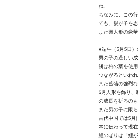
ね。
ちなみに、この行
ても、親が子を思
また雛人形の豪華
●端午（5月5日
男の子の逞しい成
餅は柏の葉を使用
つながるといわれ
また菖蒲の強烈な
5月人形を飾り、
の成長を祈るのも
また男の子に限ら
古代中国では5月
本に伝わって現在
鯉のぼりは「鯉が