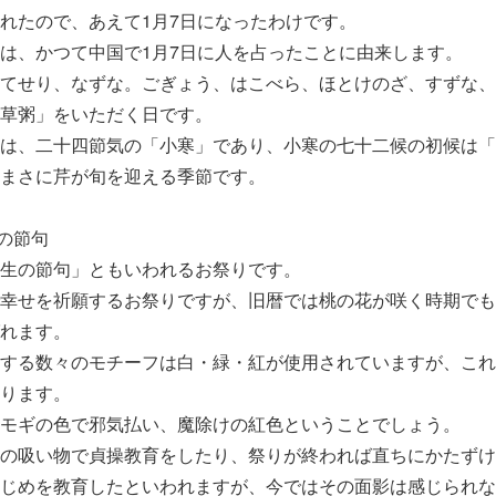
れたので、あえて1月7日になったわけです。
は、かつて中国で1月7日に人を占ったことに由来します。
てせり、なずな。ごぎょう、はこべら、ほとけのざ、すずな、
草粥」をいただく日です。
は、二十四節気の「小寒」であり、小寒の七十二候の初候は「
まさに芹が旬を迎える季節です。
）の節句
生の節句」ともいわれるお祭りです。
幸せを祈願するお祭りですが、旧暦では桃の花が咲く時期でも
れます。
する数々のモチーフは白・緑・紅が使用されていますが、これ
ります。
モギの色で邪気払い、魔除けの紅色ということでしょう。
の吸い物で貞操教育をしたり、祭りが終われば直ちにかたずけ
じめを教育したといわれますが、今ではその面影は感じられな