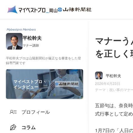
Mybestpro Members
マナーう
平松幹夫
マナー講師
を正しく
平松幹夫プロは山陽新聞社が厳正なる審査をした登
録専門家です
平松幹夫
マイベストプロ・
2026年4月23日
インタビュー
テーマ：
祝い事のマナ
五節句は、奈良時
プロフィール
式行事として定め
コラム
1月7日の「人日