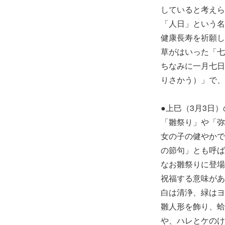
していると考えら
「人日」という名
健康長寿を祈願し
草がはいった「七
ちなみに一月七日
りさかう）」で、
●上巳（3月3日
「雛祭り」や「弥
女の子の健やかで
の節句」とも呼ば
なお雛祭りに登場
祝福する意味があ
白は清浄、緑はヨ
雛人形を飾り、蛤
や、ハレとケのけ