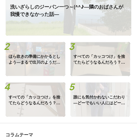
洗いざらしのジーパン一つ～(^^♪―隣のおばさんが
我慢できなかった話―
ほら吹きの準備にかかるとし
すべての「カッコつけ」を捨
よう―まるで出川のようだっ
てたらどうなるんだろう？―
た話―
私のダメ青春、まあ読んでみ
てください―Ⅱ
すべての「カッコつけ」を捨
誰にも気付かれないこだわり
てたらどうなるんだろう？―
―どーでもいい人にはどーで
私のダメ青春、まあ読んでみ
もいいお話「色合わせ」―
てください―Ⅰ
コラムテーマ