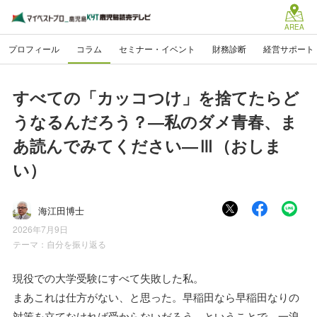
AREA
プロフィール
コラム
セミナー・イベント
財務診断
経営サポート
すべての「カッコつけ」を捨てたらど
うなるんだろう？―私のダメ青春、ま
あ読んでみてください―Ⅲ（おしま
い）
海江田博士
2026年7月9日
テーマ：
自分を振り返る
現役での大学受験にすべて失敗した私。
まあこれは仕方がない、と思った。早稲田なら早稲田なりの
対策を立てなければ受からないだろう、ということで、一浪