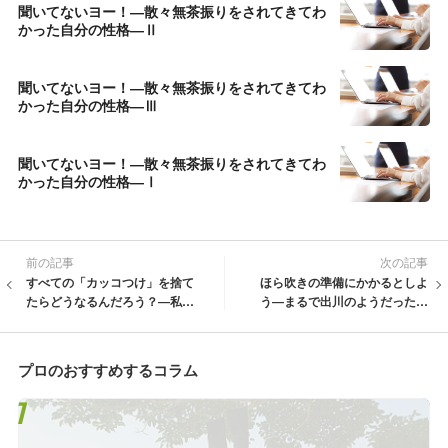
聞いてないヨー！―散々無茶振りをされてきてわ
かった自分の性格―Ⅱ
聞いてないヨー！―散々無茶振りをされてきてわ
かった自分の性格―Ⅲ
聞いてないヨー！―散々無茶振りをされてきてわ
かった自分の性格―Ⅰ
前の記事
次の記事
すべての「カッコつけ」を捨て
ほら吹きの準備にかかるとしよ
たらどうなるんだろう？―私の
う―まるで出川のようだった話
ダメ青春、まあ読んでみてくだ
―
さい―Ⅱ
プロのおすすめするコラム