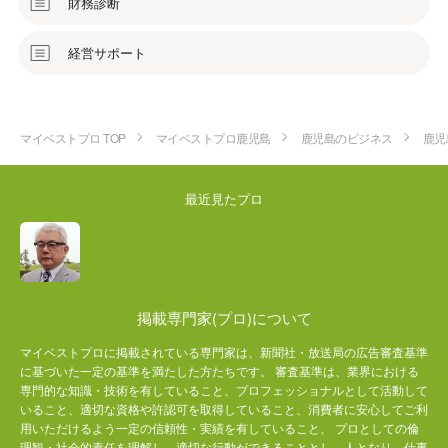
財務診断
経営サポート
マイベストプロ TOP
マイベストプロ鹿児島
鹿児島のビジネス
鹿児
最近見たプロ
掲載専門家(プロ)について
マイベストプロに掲載されている専門家は、新聞社・放送局の広告審査基準
に基づいた一定の基準を満たした方たちです。 審査基準は、業界における
専門的な知識・技術を有していること、プロフェッショナルとして活動して
いること、適切な資格や許認可を取得していること、消費者に安心してご利
用いただけるよう一定の信頼性・実績を有していること、 プロとしての倫
理観・社会的責任を理解し、適切な行動ができることとし、人となり、仕事