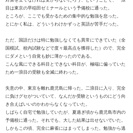
目は東京の早稲田ゼミナールという予備校に通った。
ところが、ここでも受かるための集中的な勉強を怠った。
とにかく私は、どういうわけかずっと英語が苦手だった。
ただ、国語だけは特に勉強しなくても異常にできていた（全
国模試、校内試験などで度々最高点を獲得した）ので、完全
にダメという自覚も妙に薄かったのである。
こんな風にできる科目とできない科目が、極端に偏っていた
ため一浪目の受験も全滅に終わった。
失意の中、東京を離れ鹿児島に帰った。二浪目に入り、完全
に負けグセがついていて、なんだか受験というものにどう向
き合えばいいのかわからなくなっていた。
しばらく自宅で勉強していたが、夏過ぎ頃から鹿児島市内の
予備校に通った。それでも、大した結果は出せないでいた。
しかもこの頃、完全に麻雀にはまってしまった。勉強から逃