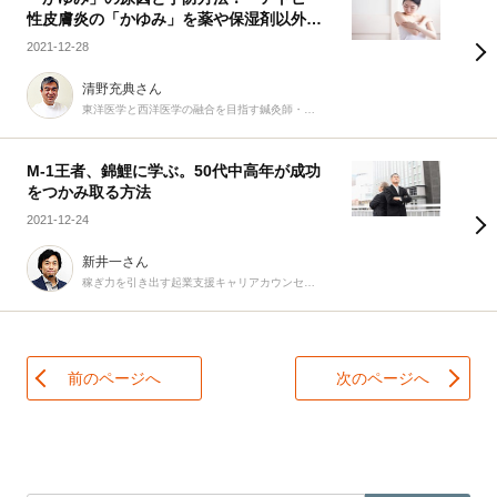
性皮膚炎の「かゆみ」を薬や保湿剤以外で
治す方法はあるのか？
2021-12-28
清野充典さん
東洋医学と西洋医学の融合を目指す鍼灸師・柔道整復師
M-1王者、錦鯉に学ぶ。50代中高年が成功
をつかみ取る方法
2021-12-24
新井一さん
稼ぎ力を引き出す起業支援キャリアカウンセラー
前のページへ
次のページへ