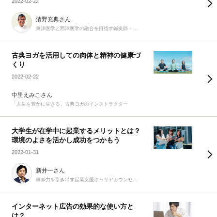
2022-02-22
清野充典さん
東洋医学と西洋医学の融合を目指す鍼灸師・柔道整復師
古典ヨガを活用しての肉体と精神の健康づ
くり
2022-02-22
中里えみこさん
「人生を豊かに生きる」古典ヨガのインストラクター
大学生が在学中に起業するメリットとは？
環境のよさを活かし成功をつかもう
2022-01-31
新井一さん
稼ぎ力を引き出す起業支援キャリアカウンセラー
インターネット広告の効果的な使い方と
は？