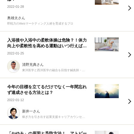
2022-01-28
奥雄太さん
即戦力のWebマーケティング人材を育成するプロ
入浴後や入浴中の柔軟体操は危険？！体力
向上や柔軟性を高める運動はいつ行えば効
果的か？
2022-01-25
清野充典さん
東洋医学と西洋医学の融合を目指す鍼灸師・柔道整復師
今年の目標を立てるだけでなく一年間忘れ
ず達成させる方法とは？
2022-01-12
新井一さん
稼ぎ力を引き出す起業支援キャリアカウンセラー
「かゆみ」の原因と予防方法！ アトピー