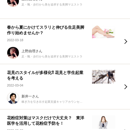
足・靴・歩行から美を追求する美脚マエストラ
春から夏にかけてスラリと伸びる生足美脚
作り始めませんか？
2022-03-18
上野由理さん
足・靴・歩行から美を追求する美脚マエストラ
花見のスタイルが多様化⁈ 花見と学生起業
を考える
2022-03-04
新井一さん
稼ぎ力を引き出す起業支援キャリアカウンセラー
花粉症対策はマスクだけで大丈夫？ 東洋
医学を活用して花粉症予防を！