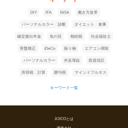
DIY
IFA
NISA
働き方改革
パーソナルカラー 診断
ダイエット 食事
確定拠出年金
魚の目
相続税
社会福祉士
骨盤矯正
iDeCo
振り袖
エアコン掃除
パーソナルカラー
外反母趾
投資信託
所得税 計算
贈与税
マインドフルネス
キーワード一覧
JIJICOとは