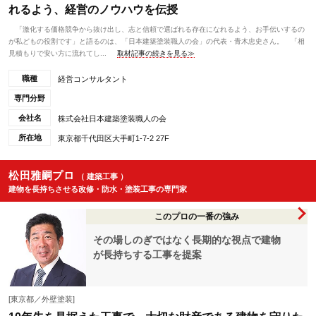
れるよう、経営のノウハウを伝授
「激化する価格競争から抜け出し、志と信頼で選ばれる存在になれるよう、お手伝いするの
が私どもの役割です」と語るのは、「日本建築塗装職人の会」の代表・青木忠史さん。 「相
見積もりで安い方に流れてし...
取材記事の続きを見る≫
職種
経営コンサルタント
専門分野
会社名
株式会社日本建築塗装職人の会
所在地
東京都千代田区大手町1-7-2 27F
松田雅嗣プロ
（ 建築工事 ）
建物を長持ちさせる改修・防水・塗装工事の専門家
このプロの一番の強み
その場しのぎではなく長期的な視点で建物
が長持ちする工事を提案
[東京都／外壁塗装]