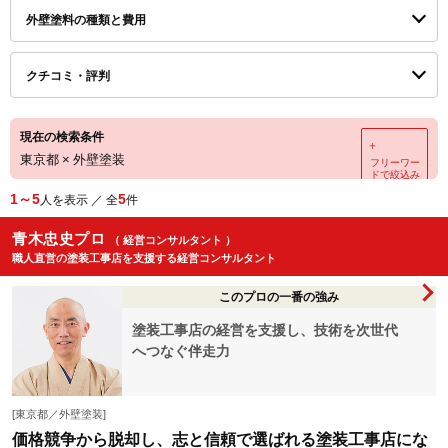
外壁塗料の種類と費用
クチコミ・評判
現在の検索条件
＋
東京都
×
外壁塗装
フリーワー
ドで絞込み
1～5
5
人を表示 ／ 全
件
青木忠史プロ
（ 経営コンサルタント ）
職人直営の塗装工事店を支援する経営コンサルタント
このプロの一番の強み
塗装工事店の経営を支援し、技術を次世代
へつなぐ伴走力
[東京都／外壁塗装]
価格競争から脱却し、志と信頼で選ばれる塗装工事店にな