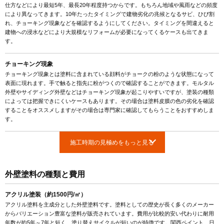
仕方などにより最短5年、最長20年程度持つからです。もちろん地域や風雨などの頻度
により異なってきます。10年たったタイミングで建物劣化の兆候となるサビ、ひび割
れ、チョーキング現象などを確認するようにしてください。タイミングを間違えると
建物への浸水などにより大規模なリフォームが必要になってくるケースも出てきま
す。
チョーキング現象
チョーキング現象とは塗料に含まれている顔料がチョークの粉のような状態になって
表面に現れます。手で触ると指先に粉がつくので確認することができます。モルタル
外壁やサイディング外壁などはチョーキング現象が起こりやすいですが、塗装の種類
によっては把握できにくいケースもあります。その場合は塗料皮膜の色の劣化を確認
することをオススメしますがその場合は専門家に確認してもらうことをおすすめしま
す。
施工時期の見極めをもっと見る
外壁塗料の種類と費用
アクリル塗装（約1500円/㎡）
アクリル塗料を主成分とした外壁塗料です。塗料としての歴史が長く多くのメーカー
からバリエーション豊富な塗料が販売されています。費用が比較的安い代わりに耐用
年数が約5年～7年と短く、塗り替えサイクルが短いのが特徴です。関西ペイント、日