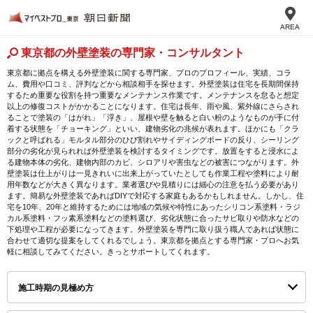
AREA
東京都の外壁塗装の専門家・コンサルタント
東京都に拠点を構える外壁塗装に関する専門家、プロのプロフィール、実績、コラ
ム、費用や口コミ、評判などから相談相手を探せます。外壁塗装は住宅を長期間保持
するため重要な役割を持つ重要なメンテナンス作業です。メンテナンスを怠ると想定
以上の修復コストがかかることになります。住宅は長年、雨や風、紫外線にさらされ
ることで塗装の「はがれ」「浮き」、屋根や壁を触ると白い粉のようなものが手に付
着する状態を「チョーキング」といい、建物劣化の兆候が表れます。ほかにも「クラ
ックと呼ばれる」モルタル部分のひび割れやサイディングボードの反り、シーリング
部分の劣化が見られれば外壁塗装を検討するタイミングです。放置をすると浸水によ
る建物本体の劣化、建物内部のカビ、シロアリや害虫などの被害につながります。外
壁塗装は仕上がりは一見きれいに出来上がっていたとしても作業工程や塗料により耐
用年数などが大きく異なります。業者選びや見積りには細心の注意を払う必要があり
ます。簡易な外壁塗装であればDIYで対応する家庭もあるかもしれません。しかし、住
宅を10年、20年と維持するためには地域の気候や特性にあったシリコン系塗料・ラジ
カル系塗料・フッ素系塗料などの塗料選び、劣化状態に合ったサビ取りや防水などの
下処理や工程が必要になってきます。外壁塗装を専門に取り扱う職人であれば状態に
合わせて適切な提案をしてくれるでしょう。東京都を拠点とする専門家・プロへお気
軽に相談してみてください。きっとサポートしてくれます。
施工時期の見極め方