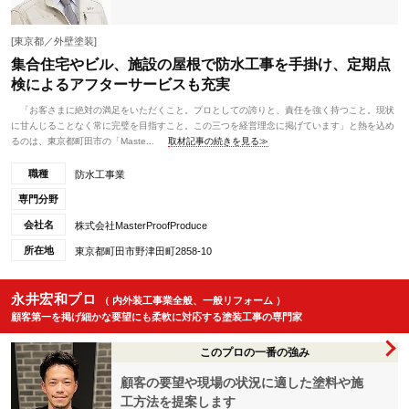
[東京都／外壁塗装]
集合住宅やビル、施設の屋根で防水工事を手掛け、定期点
検によるアフターサービスも充実
「お客さまに絶対の満足をいただくこと。プロとしての誇りと、責任を強く持つこと。現状
に甘んじることなく常に完璧を目指すこと。この三つを経営理念に掲げています」と熱を込め
るのは、東京都町田市の「Maste...
取材記事の続きを見る≫
職種
防水工事業
専門分野
会社名
株式会社MasterProofProduce
所在地
東京都町田市野津田町2858-10
永井宏和プロ
（ 内外装工事業全般、一般リフォーム ）
顧客第一を掲げ細かな要望にも柔軟に対応する塗装工事の専門家
このプロの一番の強み
顧客の要望や現場の状況に適した塗料や施
工方法を提案します