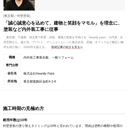
[東京都／外壁塗装]
「誠心誠意心を込めて、建物と笑顔をマモル」を理念に、
塗装など内外装工事に従事
東京都、千葉県、埼玉県で外壁・内装、屋根の塗装を手掛ける「Heartly paint」の代表・永
井宏和さん。個人宅、アパート、マンションといった集合住宅、店舗、オフィスなど幅広い物
件を請け負い、2000件を超える...
取材記事の続きを見る≫
職種
内外装工事業全般、一般リフォーム
専門分野
会社名
株式会社Heartily Paint
所在地
東京都葛飾区金町4-2-8
施工時期の見極め方
耐用年数は10年
外壁塗装の塗り替えタイミングは10年と言われています。理由は塗料の種類や処理の