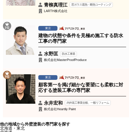
青柳真理江
窓ガラス遮熱・断熱コーティング
LARTH株式会社
2位
東京
建物の状態や条件を見極め施工する防水
工事の専門家
水野匡
防水工事業
株式会社MasterProofProduce
3位
東京
顧客第一を掲げ細かな要望にも柔軟に対
応する塗装工事の専門家
永井宏和
内外装工事業全般、一般リフォーム
株式会社Heartily Paint
他の地域から外壁塗装の専門家を探す
北海道・東北