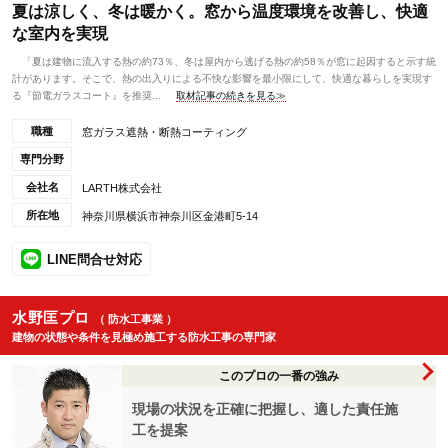
夏は涼しく、冬は暖かく。窓から温度環境を改善し、快適
な室内を実現
「夏は建物に流入する熱の約73％、冬は屋内から逃げる熱の約58％が窓に起因すると示す統
計があります。そこで、熱の出入りによる不快な影響を最小限にして、快適な暮らしを実現す
る『節電ガラスコート』を推奨...
取材記事の続きを見る≫
職種
窓ガラス遮熱・断熱コーティング
専門分野
会社名
LARTH株式会社
所在地
神奈川県横浜市神奈川区金港町5-14
LINE問合せ対応
水野匡プロ
（ 防水工事業 ）
建物の状態や条件を見極め施工する防水工事の専門家
このプロの一番の強み
現場の状況を正確に把握し、適した責任施
工を提案