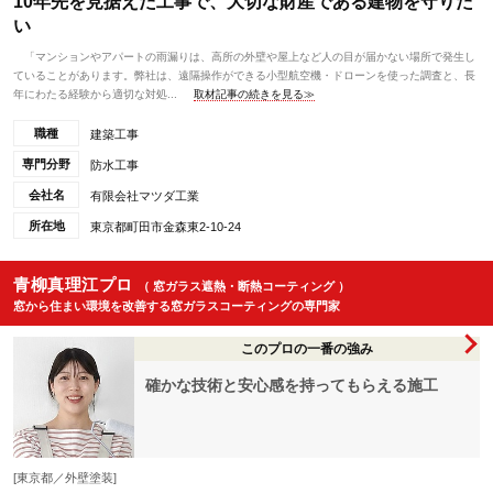
10年先を見据えた工事で、大切な財産である建物を守りた
い
「マンションやアパートの雨漏りは、高所の外壁や屋上など人の目が届かない場所で発生し
ていることがあります。弊社は、遠隔操作ができる小型航空機・ドローンを使った調査と、長
年にわたる経験から適切な対処...
取材記事の続きを見る≫
職種
建築工事
専門分野
防水工事
会社名
有限会社マツダ工業
所在地
東京都町田市金森東2-10-24
青柳真理江プロ
（ 窓ガラス遮熱・断熱コーティング ）
窓から住まい環境を改善する窓ガラスコーティングの専門家
このプロの一番の強み
確かな技術と安心感を持ってもらえる施工
[東京都／外壁塗装]