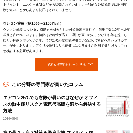
本ペイント、エスケー化研などから販売されています。一般的な外壁塗装では耐用年
数が短いことからあまり使用はされていません。
ウレタン塗装（約1600～2100円/㎡）
ウレタン塗装は ウレタン樹脂を主成分とした外壁塗装用塗料で、耐用年数は8年～10年
程度と言われています。特徴は密着性が高く、弾性が高いため、ひび割れ等を起こし
にくい特徴を持っています。そのため外壁塗装や雨どいなどの付帯部へ用いられるケ
ースが多くあります。アクリル塗料よりも高価にはなりますが耐用年等と照らし合わ
せ検討する必要があります。
塗料の種類をもっと見る
この分野の専門家が書いたコラム
エアコン25℃でも窓際が暑いのはなぜか オフィ
スの熱中症リスクと電気代高騰を窓から解決する
方法
2026-08-04
窓の暑さ・寒さ対策を徹底比較 フィルム・内