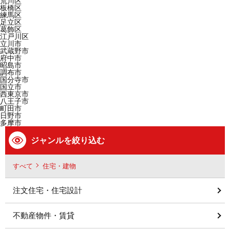
荒川区
板橋区
練馬区
足立区
葛飾区
江戸川区
立川市
武蔵野市
府中市
昭島市
調布市
国分寺市
国立市
西東京市
八王子市
町田市
日野市
多摩市
ジャンルを絞り込む
すべて
住宅・建物
注文住宅・住宅設計
不動産物件・賃貸