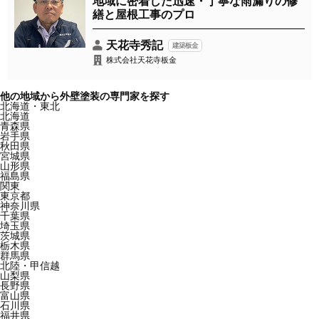
地域に密着した迅速・丁寧な雨漏りの修
繕と屋根工事のプロ
天花寺秀記
建築板金
株式会社天花寺板金
他の地域から外壁塗装の専門家を探す
北海道・東北
北海道
青森県
岩手県
秋田県
宮城県
山形県
福島県
関東
東京都
神奈川県
千葉県
埼玉県
茨城県
栃木県
群馬県
北陸・甲信越
山梨県
長野県
富山県
石川県
福井県