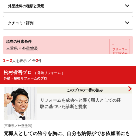
外壁塗料の種類と費用
クチコミ・評判
現在の検索条件
＋
三重県
×
外壁塗装
フリーワー
ドで絞込み
1～2
2
人を表示 ／ 全
件
松村省吾プロ
（ 外装リフォーム ）
外壁・屋根リフォームのプロ
このプロの一番の強み
リフォームを成功へと導く職人としての経
験に基づいた診断と提案
[三重県／外壁塗装]
元職人としての誇りを胸に、自分も納得ができ依頼者にも