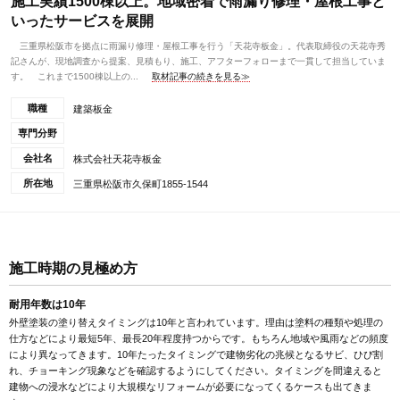
施工実績1500棟以上。地域密着で雨漏り修理・屋根工事と
いったサービスを展開
三重県松阪市を拠点に雨漏り修理・屋根工事を行う「天花寺板金」。代表取締役の天花寺秀
記さんが、現地調査から提案、見積もり、施工、アフターフォローまで一貫して担当していま
す。 これまで1500棟以上の...
取材記事の続きを見る≫
職種
建築板金
専門分野
会社名
株式会社天花寺板金
所在地
三重県松阪市久保町1855-1544
施工時期の見極め方
耐用年数は10年
外壁塗装の塗り替えタイミングは10年と言われています。理由は塗料の種類や処理の
仕方などにより最短5年、最長20年程度持つからです。もちろん地域や風雨などの頻度
により異なってきます。10年たったタイミングで建物劣化の兆候となるサビ、ひび割
れ、チョーキング現象などを確認するようにしてください。タイミングを間違えると
建物への浸水などにより大規模なリフォームが必要になってくるケースも出てきま