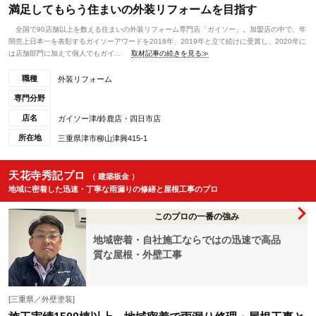
満足してもらう住まいの外装リフォームを目指す
全国で90店舗以上を数える住まいの外装リフォーム専門店「ガイソー」。加盟店の中で、年
間売上日本一を表彰するガイソーアワードを2018年、2019年と立て続けに受賞し、2020年に
は店舗部門に加えて個人でもガイ...
取材記事の続きを見る≫
職種
外装リフォーム
専門分野
店名
ガイソー津/鈴鹿店・四日市店
所在地
三重県津市柳山津興415-1
天花寺秀記プロ
（ 建築板金 ）
地域に密着した迅速・丁寧な雨漏りの修繕と屋根工事のプロ
このプロの一番の強み
地域密着・自社施工ならではの迅速で高品
質な屋根・外壁工事
[三重県／外壁塗装]