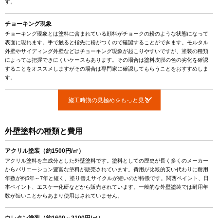
す。
チョーキング現象
チョーキング現象とは塗料に含まれている顔料がチョークの粉のような状態になって
表面に現れます。手で触ると指先に粉がつくので確認することができます。モルタル
外壁やサイディング外壁などはチョーキング現象が起こりやすいですが、塗装の種類
によっては把握できにくいケースもあります。その場合は塗料皮膜の色の劣化を確認
することをオススメしますがその場合は専門家に確認してもらうことをおすすめしま
す。
施工時期の見極めをもっと見る
外壁塗料の種類と費用
アクリル塗装（約1500円/㎡）
アクリル塗料を主成分とした外壁塗料です。塗料としての歴史が長く多くのメーカー
からバリエーション豊富な塗料が販売されています。費用が比較的安い代わりに耐用
年数が約5年～7年と短く、塗り替えサイクルが短いのが特徴です。関西ペイント、日
本ペイント、エスケー化研などから販売されています。一般的な外壁塗装では耐用年
数が短いことからあまり使用はされていません。