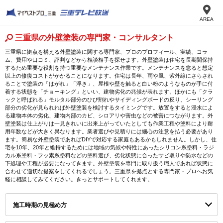
AREA
三重県の外壁塗装の専門家・コンサルタント
三重県に拠点を構える外壁塗装に関する専門家、プロのプロフィール、実績、コラ
ム、費用や口コミ、評判などから相談相手を探せます。外壁塗装は住宅を長期間保持
するため重要な役割を持つ重要なメンテナンス作業です。メンテナンスを怠ると想定
以上の修復コストがかかることになります。住宅は長年、雨や風、紫外線にさらされ
ることで塗装の「はがれ」「浮き」、屋根や壁を触ると白い粉のようなものが手に付
着する状態を「チョーキング」といい、建物劣化の兆候が表れます。ほかにも「クラ
ックと呼ばれる」モルタル部分のひび割れやサイディングボードの反り、シーリング
部分の劣化が見られれば外壁塗装を検討するタイミングです。放置をすると浸水によ
る建物本体の劣化、建物内部のカビ、シロアリや害虫などの被害につながります。外
壁塗装は仕上がりは一見きれいに出来上がっていたとしても作業工程や塗料により耐
用年数などが大きく異なります。業者選びや見積りには細心の注意を払う必要があり
ます。簡易な外壁塗装であればDIYで対応する家庭もあるかもしれません。しかし、住
宅を10年、20年と維持するためには地域の気候や特性にあったシリコン系塗料・ラジ
カル系塗料・フッ素系塗料などの塗料選び、劣化状態に合ったサビ取りや防水などの
下処理や工程が必要になってきます。外壁塗装を専門に取り扱う職人であれば状態に
合わせて適切な提案をしてくれるでしょう。三重県を拠点とする専門家・プロへお気
軽に相談してみてください。きっとサポートしてくれます。
施工時期の見極め方