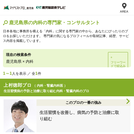
AREA
鹿児島県の内科の専門家・コンサルタント
日本各地に事務所を構える「内科」に関する専門家の中から、あなたにぴったりのプ
ロをお探しいただけます。 専門家の気になるプロフィールや取材記事、経歴、サービ
ス内容を掲載しています。
現在の検索条件
＋
鹿児島県
×
内科
フリーワー
ドで絞込み
1～1
1
人を表示 ／ 全
件
上村徳郎プロ
（ 内科・腎臓内科医 ）
生活習慣病の予防と治療に取り組む内科・腎臓内科のプロ
このプロの一番の強み
生活習慣を改善し、病気の予防と治療に取
り組む