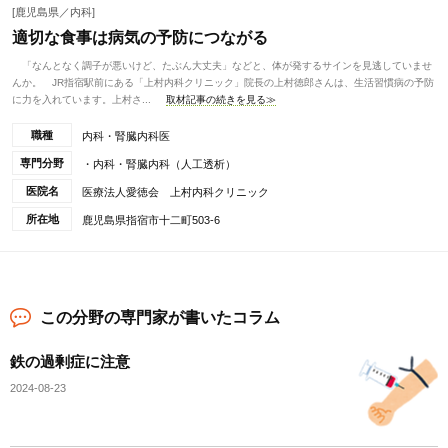
[鹿児島県／内科]
適切な食事は病気の予防につながる
「なんとなく調子が悪いけど、たぶん大丈夫」などと、体が発するサインを見逃していませ
んか。 JR指宿駅前にある「上村内科クリニック」院長の上村徳郎さんは、生活習慣病の予防
に力を入れています。上村さ...
取材記事の続きを見る≫
職種
内科・腎臓内科医
専門分野
・内科・腎臓内科（人工透析）
医院名
医療法人愛徳会 上村内科クリニック
所在地
鹿児島県指宿市十二町503-6
この分野の専門家が書いたコラム
鉄の過剰症に注意
2024-08-23