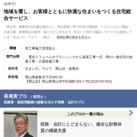
[倉敷市]
地域を愛し、お客様とともに快適な住まいをつくる住宅総
合サービス
岡山市、倉敷市の2店舗を拠点とし、岡山県南一帯で住宅の増改築、リフォームから電気・
水道工事、家電商品の販売、据え付けに至るまで、住まいに関する幅広いサービスを提供して
いる「住まいの、マルワ」（株式...
取材記事の続きを見る≫
職種
管工事施工管理技士
専門分野
・電化リフォームのプランニングから新築工事一式・障がい者住宅の改
修工事・介護改修工事
会社名
住まいの、マルワ 岡山店・倉敷店
所在地
岡山県倉敷市下庄946-10
【岡山店】岡山県岡山市中区雄町163-1 TEL0120-53-4151
長尾実プロ
（ 税理士 ）
税務署・国税局勤務の経験を活かす税務・会計のプロ
このプロの一番の強み
税務・会計にとどまらない、健全な財務体
質の構築支援