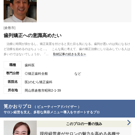
[倉敷市]
歯列矯正への意識高めたい
治療に時間が掛かるし、矯正装置を付けると見た目も気になる。歯列が悪いのは気になるけ
ど治療を始めるのはちょっと…。 こんな風に考えて、歯の矯正治療にしり込みしている人は
多いのではないでしょうか。「...
取材記事の続きを見る≫
職種
歯科医
専門分野
◎矯正歯科全般 など
医院名
医)のむら矯正歯科
所在地
岡山県倉敷市昭和2-1-39
筧かおりプロ
（ ビューティーアドバイザー ）
サロン経営を支え、多彩な美容メニュー導入をサポートするプロ
このプロの一番の強み
現役経営者がサロンの魅力を高める各種サ