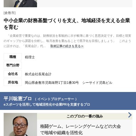
[倉敷市]
中小企業の財務基盤づくりを支え、地域経済を支える企業
を育む
「企業経営で重要なのは、財務状況を客観的に示す帳簿に基づく意思決定です。目標と現実
のギャップから課題を分析し、毎月改善を重ねることで黒字化を目指しましょう」 このよう
に話すのは、「長尾会計」代...
取材記事の続きを見る≫
職種
税理士
専門分野
会社名
株式会社長尾会計
所在地
岡山県倉敷市児島味野1丁目1番30号 シーサイド児島ビル
平川聡憲プロ
（ イベントプロデューサー ）
eスポーツを活用して地域活性化や企業PRを支援するプロ
このプロの一番の強み
格闘ゲーム、レーシングゲームなどの大会
で地域や組織を活性化