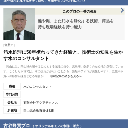
堀や池の水質浄化を導く技術、商品をもつ水の浄化のプロ
このプロの一番の強み
池や堀、また汚水を浄化する技術、商品を
持ち現場経験を持つ能力
[倉敷市]
汚水処理に50年携わってきた経験と、技術士の知見を生か
す水のコンサルタント
岡山には、岡山城の堀をはじめとする城址の堀や、児島湖、数多くのため池が点在していま
す。こうした水場では、水の流れが少ないことから、藻類やアオコが発生しやすく、景観や水
質への影響が課題となる場合が...
取材記事の続きを見る≫
職種
水のコンサルタント
専門分野
会社名
有限会社アクアテクノス
所在地
岡山県倉敷市日畑825
古谷野貢プロ
（ オリジナルキモノの制作・販売 ）