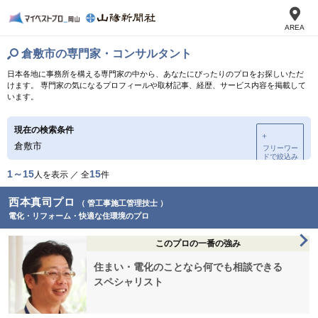
AREA
倉敷市の専門家・コンサルタント
日本各地に事務所を構える専門家の中から、あなたにぴったりのプロをお探しいただ
けます。 専門家の気になるプロフィールや取材記事、経歴、サービス内容を掲載して
います。
現在の検索条件
＋
倉敷市
フリーワー
ドで絞込み
1～15
15
人を表示 ／ 全
件
西本真司プロ
（ 管工事施工管理技士 ）
電化・リフォーム・快適な住環境のプロ
このプロの一番の強み
住まい・電化のことなら何でも相談できる
スペシャリスト