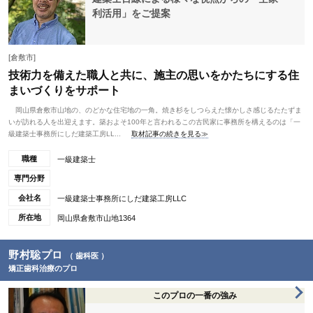
利活用」をご提案
[倉敷市]
技術力を備えた職人と共に、施主の思いをかたちにする住
まいづくりをサポート
岡山県倉敷市山地の、のどかな住宅地の一角。焼き杉をしつらえた懐かしさ感じるたたずま
いが訪れる人を出迎えます。築およそ100年と言われるこの古民家に事務所を構えるのは「一
級建築士事務所にしだ建築工房LL...
取材記事の続きを見る≫
職種
一級建築士
専門分野
会社名
一級建築士事務所にしだ建築工房LLC
所在地
岡山県倉敷市山地1364
野村聡プロ
（ 歯科医 ）
矯正歯科治療のプロ
このプロの一番の強み