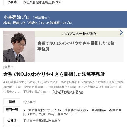
所在地
岡山県倉敷市玉島上成630-5
小林亮治プロ
（ 司法書士 ）
地域に根差した「相続とくらしの法律家」のプロ
このプロの一番の強み
倉敷でNO.1のわかりやすさを目指した法務
事務所
[倉敷市]
倉敷でNO.1のわかりやすさを目指した法務事務所
JR茶屋町駅のすぐ目の前という非常にアクセスのよい集合ビル内にある「司法書士茶屋町法務
事務所」（岡山県倉敷市茶屋町）。3年前同事務所を開業した小林亮治さんは茶屋町唯一の司
法書士といい、不動産の登記をは...
取材記事の続きを見る≫
職種
司法書士
専門分野
● 遺産相続代行サービス● 遺言書作成支援● 終活相談● 不動産登
記（新築、売買、贈与、相続etc…）...
会社名
司法書士茶屋町法務事務所