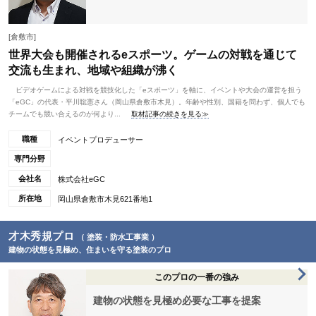
[倉敷市]
世界大会も開催されるeスポーツ。ゲームの対戦を通じて
交流も生まれ、地域や組織が沸く
ビデオゲームによる対戦を競技化した「eスポーツ」を軸に、イベントや大会の運営を担う
「eGC」の代表・平川聡憲さん（岡山県倉敷市木見）。年齢や性別、国籍を問わず、個人でも
チームでも競い合えるのが何より...
取材記事の続きを見る≫
職種
イベントプロデューサー
専門分野
会社名
株式会社eGC
所在地
岡山県倉敷市木見621番地1
才木秀規プロ
（ 塗装・防水工事業 ）
建物の状態を見極め、住まいを守る塗装のプロ
このプロの一番の強み
建物の状態を見極め必要な工事を提案