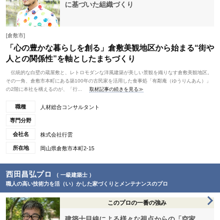
に基づいた組織づくり
[倉敷市]
「心の豊かな暮らしを創る」倉敷美観地区から始まる“街や
人との関係性”を軸としたまちづくり
伝統的な白壁の蔵屋敷と、レトロモダンな洋風建築が美しい景観を織りなす倉敷美観地区。
その一角、倉敷市本町にある築100年の古民家を活用した食事処「有鄰庵（ゆうりんあん）」
の2階に本社を構えるのが、「行...
取材記事の続きを見る≫
職種
人材総合コンサルタント
専門分野
会社名
株式会社行雲
所在地
岡山県倉敷市本町2-15
西田昌弘プロ
（ 一級建築士 ）
職人の高い技術力を活（い）かした家づくりとメンテナンスのプロ
このプロの一番の強み
建築士目線による様々な視点からの「空家