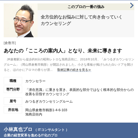
このプロの一番の強み
全方位的なお悩みに対して向き合っていく
カウンセリング
[倉敷市]
あなたの「こころの案内人」となり、未来に導きます
JR倉敷駅から徒歩約8分の昭和レトロな旭商店街に、2018年10月、「みつるぎカウンセリン
グルーム」（岡山県倉敷市鶴形）が開設されました。小さな看板が掲げられた白いドアを開け
ると、ほのかにアロマの香りが漂...
取材記事の続きを見る≫
職種
カウンセラー
専門分野
「潜在意識」に重きを置き、表面的な部分ではなく根本的な部分からの
改善を目指すカウンセリング
屋号
みつるぎカウンセリングルーム
所在地
岡山県倉敷市鶴形1-4-6-103
旭商店街内
小林真也プロ
（ ITコンサルタント ）
企業の経営変革を進めるIT化のプロ