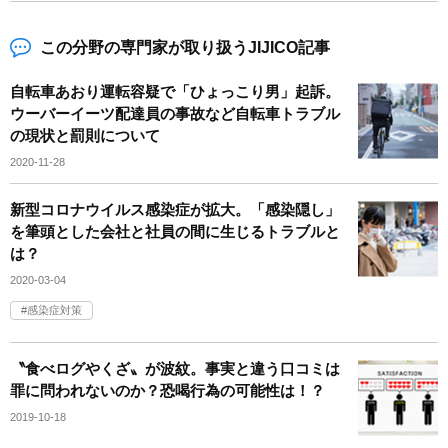
この分野の専門家が取り扱うJIJICO記事
自転車あおり運転容疑で「ひょっこり男」起訴。
ウーバーイーツ配達員の事故など自転車トラブル
の現状と罰則について
2020-11-28
新型コロナウイルス感染症が拡大。「感染隠し」
を筆頭とした会社と社員の間に生じるトラブルと
は？
2020-03-04
感染症対策
〝食べログやくざ〟が波紋。事実と違う口コミは
罪に問われないのか？恐喝行為の可能性は！？
2019-10-18