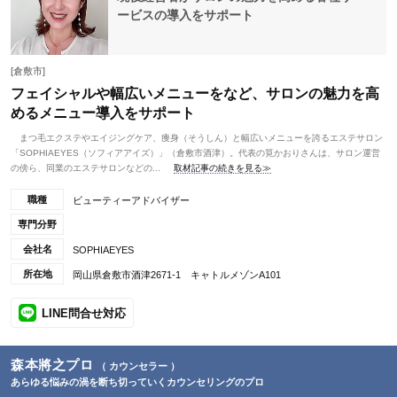
ービスの導入をサポート
[倉敷市]
フェイシャルや幅広いメニューをなど、サロンの魅力を高
めるメニュー導入をサポート
まつ毛エクステやエイジングケア、痩身（そうしん）と幅広いメニューを誇るエステサロン
「SOPHIAEYES（ソフィアアイズ）」（倉敷市酒津）。代表の筧かおりさんは、サロン運営
の傍ら、同業のエステサロンなどの...
取材記事の続きを見る≫
職種
ビューティーアドバイザー
専門分野
会社名
SOPHIAEYES
所在地
岡山県倉敷市酒津2671-1 キャトルメゾンA101
LINE問合せ対応
森本將之プロ
（ カウンセラー ）
あらゆる悩みの渦を断ち切っていくカウンセリングのプロ