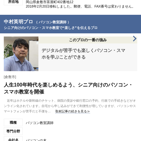
所在地
岡山県倉敷市茶屋町402番地12
2018年2月20日移転しました。郵便、電話、FAX番号は変わりません。
中村英明プロ
（ パソコン教室講師 ）
シニア向けのパソコン・スマホ教室で“楽しさ”を伝えるプロ
このプロの一番の強み
デジタルが苦手でも楽しくパソコン・スマ
ホを学ぶことができる
[倉敷市]
人生100年時代を楽しめるよう、シニア向けのパソコン・
スマホ教室を開催
近年はホテルや新幹線のチケット、病院の受診や銀行窓口の予約、行政での手続きなどがオ
ンライン化されています。自宅から申し込みができて利便性が増していますが、パソコンやス
マートフォンが苦手だと不便を...
取材記事の続きを見る≫
職種
パソコン教室講師
専門分野
会社名
パソコンの木