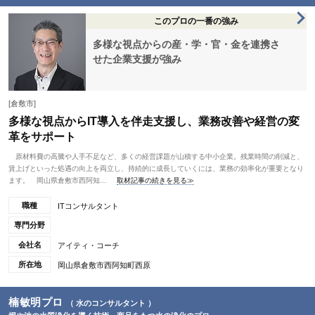
このプロの一番の強み
多様な視点からの産・学・官・金を連携さ
せた企業支援が強み
[倉敷市]
多様な視点からIT導入を伴走支援し、業務改善や経営の変
革をサポート
原材料費の高騰や人手不足など、多くの経営課題が山積する中小企業。残業時間の削減と、
賃上げといった処遇の向上を両立し、持続的に成長していくには、業務の効率化が重要となり
ます。 岡山県倉敷市西阿知...
取材記事の続きを見る≫
職種
ITコンサルタント
専門分野
会社名
アイティ・コーチ
所在地
岡山県倉敷市西阿知町西原
楠敏明プロ
（ 水のコンサルタント ）