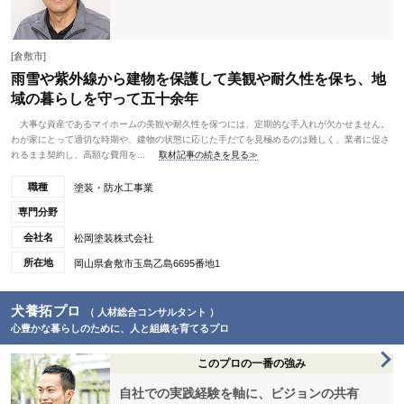
[倉敷市]
雨雪や紫外線から建物を保護して美観や耐久性を保ち、地
域の暮らしを守って五十余年
大事な資産であるマイホームの美観や耐久性を保つには、定期的な手入れが欠かせません。
わが家にとって適切な時期や、建物の状態に応じた手だてを見極めるのは難しく、業者に促さ
れるまま契約し、高額な費用を...
取材記事の続きを見る≫
職種
塗装・防水工事業
専門分野
会社名
松岡塗装株式会社
所在地
岡山県倉敷市玉島乙島6695番地1
犬養拓プロ
（ 人材総合コンサルタント ）
心豊かな暮らしのために、人と組織を育てるプロ
このプロの一番の強み
自社での実践経験を軸に、ビジョンの共有