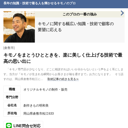
長年の知識・技術で着る人を輝かせるキモノのプロ
このプロの一番の強み
キモノに関する幅広い知識・技術で顧客の
要望に応える
[倉敷市]
キモノをまとうひとときを、楽に美しく仕上げる技術で最
高の思い出に
「キモノ専門店が少なくなり、どこに相談すればいいか分からないという声をよく耳にしま
す。当方が『キモノが生まれる瞬間からお客さまが袖を通すまで』お力になります」 そう話
すのは、岡山県倉敷市粒江に...
取材記事の続きを見る≫
職種
オリジナルキモノの制作・販売
専門分野
会社名
創作きもの明和美
所在地
岡山県倉敷市粒江633
LINE問合せ対応