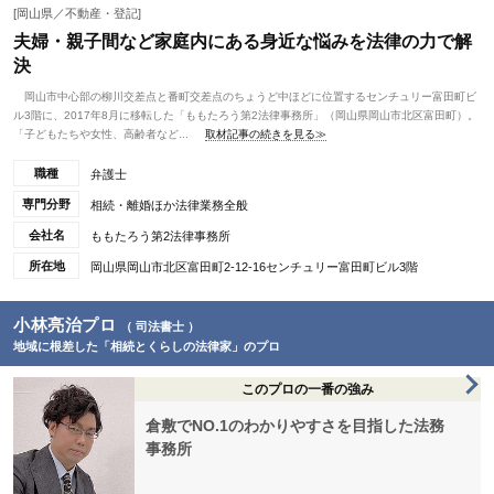
[岡山県／不動産・登記]
夫婦・親子間など家庭内にある身近な悩みを法律の力で解
決
岡山市中心部の柳川交差点と番町交差点のちょうど中ほどに位置するセンチュリー富田町ビ
ル3階に、2017年8月に移転した「ももたろう第2法律事務所」（岡山県岡山市北区富田町）。
「子どもたちや女性、高齢者など...
取材記事の続きを見る≫
職種
弁護士
専門分野
相続・離婚ほか法律業務全般
会社名
ももたろう第2法律事務所
所在地
岡山県岡山市北区富田町2-12-16センチュリー富田町ビル3階
小林亮治プロ
（ 司法書士 ）
地域に根差した「相続とくらしの法律家」のプロ
このプロの一番の強み
倉敷でNO.1のわかりやすさを目指した法務
事務所