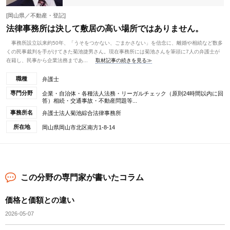
[岡山県／不動産・登記]
法律事務所は決して敷居の高い場所ではありません。
事務所設立以来約50年、「うそをつかない、ごまかさない」を信念に、離婚や相続など数多
くの民事裁判を手がけてきた菊池捷男さん。現在事務所には菊池さんを筆頭に7人の弁護士が
在籍し、民事から企業法務まであ...
取材記事の続きを見る≫
職種
弁護士
専門分野
企業・自治体・各種法人法務・リーガルチェック（原則24時間以内に回
答）相続・交通事故・不動産問題等...
事務所名
弁護士法人菊池綜合法律事務所
所在地
岡山県岡山市北区南方1-8-14
この分野の専門家が書いたコラム
価格と価額との違い
2026-05-07