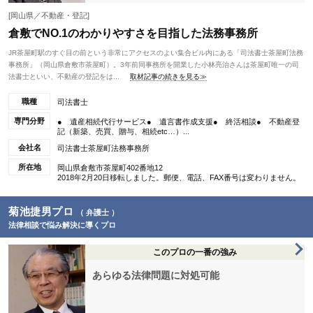
[岡山県／不動産・登記]
倉敷でNO.1のわかりやすさを目指した法務事務所
JR茶屋町駅のすぐ目の前という非常にアクセスのよい集合ビル内にある「司法書士茶屋町法務
事務所」（岡山県倉敷市茶屋町）。3年前同事務所を開業した小林亮治さんは茶屋町唯一の司
法書士といい、不動産の登記をは...
取材記事の続きを見る≫
職種
司法書士
専門分野
● 遺産相続代行サービス● 遺言書作成支援● 終活相談● 不動産登
記（新築、売買、贈与、相続etc…）...
会社名
司法書士茶屋町法務事務所
所在地
岡山県倉敷市茶屋町402番地12
2018年2月20日移転しました。郵便、電話、FAX番号は変わりません。
菊池捷男プロ
（ 弁護士 ）
法律相談で悩み解決に導くプロ
このプロの一番の強み
あらゆる法律問題に対処可能