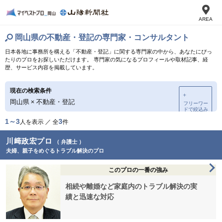
AREA
岡山県の不動産・登記の専門家・コンサルタント
日本各地に事務所を構える「不動産・登記」に関する専門家の中から、あなたにぴっ
たりのプロをお探しいただけます。 専門家の気になるプロフィールや取材記事、経
歴、サービス内容を掲載しています。
現在の検索条件
＋
岡山県
×
不動産・登記
フリーワー
ドで絞込み
1～3
3
人を表示 ／ 全
件
川﨑政宏プロ
（ 弁護士 ）
夫婦、親子をめぐるトラブル解決のプロ
このプロの一番の強み
相続や離婚など家庭内のトラブル解決の実
績と迅速な対応