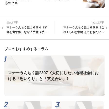
るの？≫
前の記事
次の記事
マナーうんちく話１６５４《和
マナーうんちく話１６５６《こ
食を食す際、なぜ「手盆（手
れくらいは押さえておきたい食
皿）」はいけないの？》
事のマナー「洋食①」》
プロのおすすめするコラム
マナーうんちく話2307《大切にしたい地域社会にお
ける「思いやり」と「支え合い」》