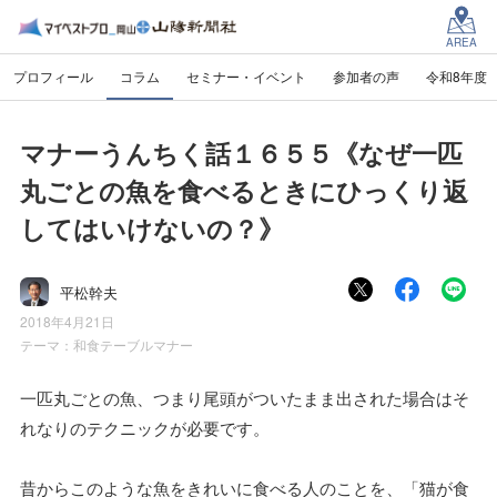
AREA
プロフィール
コラム
セミナー・イベント
参加者の声
令和8年度
マナーうんちく話１６５５《なぜ一匹
丸ごとの魚を食べるときにひっくり返
してはいけないの？》
平松幹夫
2018年4月21日
テーマ：
和食テーブルマナー
一匹丸ごとの魚、つまり尾頭がついたまま出された場合はそ
れなりのテクニックが必要です。
昔からこのような魚をきれいに食べる人のことを、「猫が食