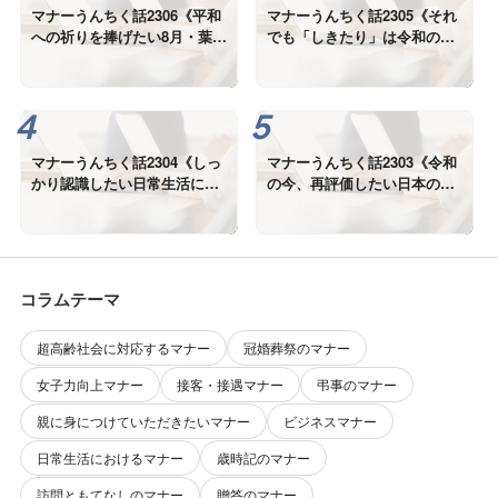
マナーうんちく話2306《平和
マナーうんちく話2305《それ
への祈りを捧げたい8月・葉
でも「しきたり」は令和の
月》
今、本当に必要なの？》
マナーうんちく話2304《しっ
マナーうんちく話2303《令和
かり認識したい日常生活にお
の今、再評価したい日本の美
ける「しきたり」の役割》
しい「しきたり」①》
コラムテーマ
超高齢社会に対応するマナー
冠婚葬祭のマナー
女子力向上マナー
接客・接遇マナー
弔事のマナー
親に身につけていただきたいマナー
ビジネスマナー
日常生活におけるマナー
歳時記のマナー
訪問ともてなしのマナー
贈答のマナー