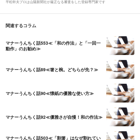
平松幹夫プロは山陽新聞社が厳正なる審査をした登録専門家です
関連するコラム
マナーうんちく話553≪「和の作法」と「一回一
動作」のお勧め≫
マナーうんちく話89≪箸と椀。どちらが先？≫
マナーうんちく話90≪懐紙の優雅な使い方≫
マナーうんちく話92≪優雅さが自慢！和の作法≫
マナーうんちく話503≪「割箸」はなぜ割れてい