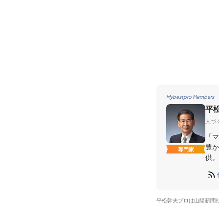
Mybestpro Members
平
人づ
「マ
豊か
専門家
供。
平松幹夫プロは山陽新聞