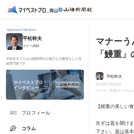
Mybestpro Members
マナーう
平松幹夫
マナー講師
「鰻重」
平松幹夫プロは山陽新聞社が厳正なる審査をした登
録専門家です
平松幹夫
マイベストプロ・
2015年7月23日
インタビュー
テーマ：
和食テーブル
【鰻重の美しい食
プロフィール
先ずは蓋を開けま
コラム
下さい。蓋は基本