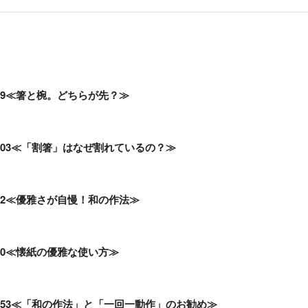
89≪箸と椀。どちらが先？≫
03≪「割箸」はなぜ割れているの？≫
92≪優雅さが自慢！和の作法≫
90≪懐紙の優雅な使い方≫
553≪「和の作法」と「一回一動作」のお勧め≫