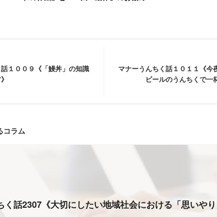
く話１００９《「鰻丼」の知識
マナーうんちく話１０１１《今
方》
ビールのうんちくで一
るコラム
ちく話2307《大切にしたい地域社会における「思いや