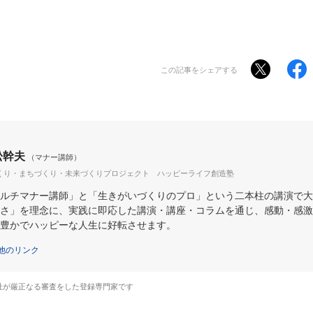
この記事をシェアする
松幹夫
（マナー講師）
くり・まちづくり・未来づくりプロジェクト ハッピーライフ創造塾
ルチマナー講師」と「生きがいづくりのプロ」という二本柱の講演で大
さ」を理念に、実践に即応した講演・講座・コラムを通じ、感動・感激
豊かでハッピーな人生に好転させます。
他のリンク
社が厳正なる審査をした登録専門家です