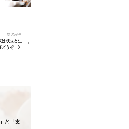
次の記事
夜は枝豆と生
杯どうぞ！》
り」と「支