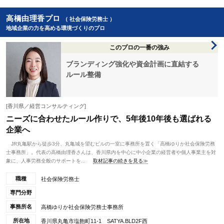
高橋由理香プロ
（ 社会保険労務士 ）
地域企業の力を高める環境づくりのプロ
このプロの一番の強み
ブランディング強化や資金計画に直結する
ルール整備
[香川県／経営コンサルティング]
ニーズに合わせたルール作りで、5年後10年後も選ばれる
企業へ
JR丸亀駅から徒歩3分、丸亀城を望むビルの一室に事務所を置く「高橋ゆりか社会保険労務
士事務所」。代表の高橋由理香さんは、香川県内を中心に中小企業の経営者や個人事業主を対
象に、人事労務全般のサポートを...
取材記事の続きを見る≫
職種
社会保険労務士
専門分野
事務所名
高橋ゆりか社会保険労務士事務所
所在地
香川県丸亀市塩飽町11-1 SATYA.BLD2F西