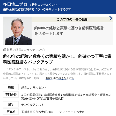
多田慎二プロ
（ 経営コンサルタント ）
歯科医院の経営に関するノウハウをサポートするプロ
このプロの一番の強み
約40年の経験と実績に基づき歯科医院経営
をサポートします
[香川県／経営コンサルティング]
約40年の経験と数多くの実績を活かし、的確かつ丁寧に歯
科医院経営をバックアップ
「デンタルアシスト」はその名の通り、歯科医院に関する診療報酬請求をはじめ、経営面で
全面的に医院をアシストする、県内でも希少なジャンルの会社です。歯科医院の事務長として
活躍していた経験を基に、顧問...
取材記事の続きを見る≫
職種
経営コンサルタント
専門分野
● 歯科医業経営● 歯科医療事務● 個別指導対策● 各種講習会・研修会の
実施● 記帳代行及び各種手続代行
屋号
デンタルアシスト
所在地
香川県高松市木太町2469-1 ディアコート木太901