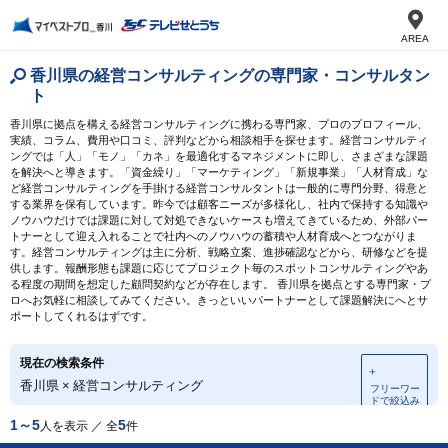
AREA
香川県の経営コンサルティングの専門家・コンサルタン
ト
香川県に拠点を構える経営コンサルティングに携わる専門家、プロのプロフィール、
実績、コラム、費用や口コミ、評判などから相談相手を探せます。経営コンサルティ
ングでは「人」「モノ」「カネ」を最適化するマネジメントに即し、さまざまな課題
を解決へと導きます。「資金繰り」「マーケティング」「新規事業」「人材育成」な
ど経営コンサルティングを手掛ける経営コンサルタントは一般的に専門分野、得意と
する業界を保有しています。昨今では顧客ニーズが多様化し、社内で保持する知識や
ノウハウだけでは課題に対して対処できないケースも増えてきているため、外部パー
トナーとして迎え入れることで社内へのノウハウの蓄積や人材育成へとつながりま
す。経営コンサルティングは主に分析、戦略立案、進捗確認などから、研修などを提
供します。報酬形態も課題に応じてプロジェクト毎のスポットコンサルティングやあ
る程度の期間を想定した顧問契約などが存在します。 香川県を拠点とする専門家・プ
ロへお気軽に相談してみてください。きっといいパートナーとして課題解決にへとサ
ポートしてくれるはずです。
現在の検索条件
＋
香川県
×
経営コンサルティング
フリーワー
ドで絞込み
1～5
5
人を表示 ／ 全
件