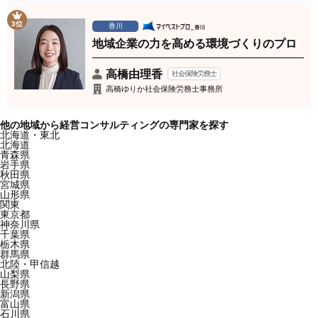
3位
香川
地域企業の力を高める環境づくりのプロ
高橋由理香
社会保険労務士
高橋ゆりか社会保険労務士事務所
他の地域から経営コンサルティングの専門家を探す
北海道・東北
北海道
青森県
岩手県
秋田県
宮城県
山形県
関東
東京都
神奈川県
千葉県
栃木県
群馬県
北陸・甲信越
山梨県
長野県
新潟県
富山県
石川県