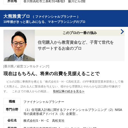
所在地
香川県高松市三条町314番地3 藤川ビル2階
大熊雅貴プロ
（ ファイナンシャルプランナー ）
10年後がきっと楽しみになる、マネープランニングのプロ
このプロの一番の強み
住宅購入から教育資金など、子育て世代を
サポートするお金のプロ
[香川県／経営コンサルティング]
現在はもちろん、将来の出費を見据えることで
ビルの2階に事務所を構える「株式会社S・H・C高松支店」のFP事業部営業本部長として働
く大熊さん。訪れる人に緊張感を与えない、穏やかな雰囲気とやわらかな話口調が印象的で
す。 これまでの個人からの相談...
取材記事の続きを見る≫
職種
ファイナンシャルプランナー
専門分野
（1）住宅購入計画に関するファイナンシャルプランニング（2）NISA
等の資産形成アドバイス（3）企業型...
会社名
株式会社S・H・C 高松支社