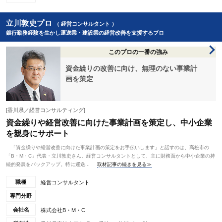
立川敦史プロ
（ 経営コンサルタント ）
銀行勤務経験を生かし運送業・建設業の経営改善を支援するプロ
このプロの一番の強み
資金繰りの改善に向け、無理のない事業計
画を策定
[香川県／経営コンサルティング]
資金繰りや経営改善に向けた事業計画を策定し、中小企業
を親身にサポート
「資金繰りや経営改善に向けた事業計画の策定をお手伝いします」と話すのは、高松市の
「B・M・C」代表・立川敦史さん。経営コンサルタントとして、主に財務面から中小企業の持
続的発展をバックアップ。特に運送...
取材記事の続きを見る≫
職種
経営コンサルタント
専門分野
会社名
株式会社B・M・C