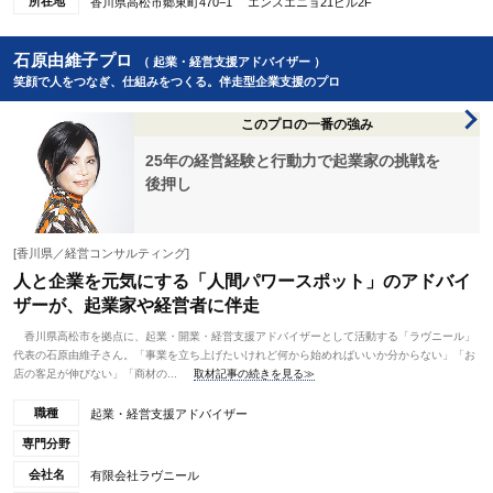
所在地
香川県高松市郷東町470−1 エンスエニョ21ビル2F
石原由維子プロ
（ 起業・経営支援アドバイザー ）
笑顔で人をつなぎ、仕組みをつくる。伴走型企業支援のプロ
このプロの一番の強み
25年の経営経験と行動力で起業家の挑戦を
後押し
[香川県／経営コンサルティング]
人と企業を元気にする「人間パワースポット」のアドバイ
ザーが、起業家や経営者に伴走
香川県高松市を拠点に、起業・開業・経営支援アドバイザーとして活動する「ラヴニール」
代表の石原由維子さん。「事業を立ち上げたいけれど何から始めればいいか分からない」「お
店の客足が伸びない」「商材の...
取材記事の続きを見る≫
職種
起業・経営支援アドバイザー
専門分野
会社名
有限会社ラヴニール