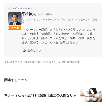
Mybestpro Members
平松幹夫
（マナー講師）
人づくり・まちづくり・未来づくりプロジェクト ハッピーライフ創造
塾
専門家
「マルチマナー講師」と「生きがいづくりのプロ」という
二本柱の講演で大活躍。「心の豊かさ」を理念に、実践に
即応した講演・講座・コラムを通じ、感動・感激・喜びを
提供。豊かでハッピーな人生に好転させます。
他のリンク
平松幹夫プロは山陽新聞社が厳正なる審査をした登録専門家です
関連するコラム
マナーうんちく話499≪習慣は第二の天性なり≫