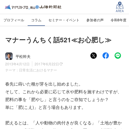
AREA
プロフィール
コラム
セミナー・イベント
参加者の声
令和8年度
マナーうんちく話521≪お心肥し≫
平松幹夫
2013年4月12日
2017年6月22日
テーマ：
日常生活におけるマナー
春先に蒔いた種が芽を出し始めました。
そして、これから必要に応じて水や肥料を施すわけですが、
肥料の事を「肥やし」と言うのをご存知でしょうか？
単に「肥(こえ)」と言う場合もあります。
肥えるとは、「人や動物の肉付きが良くなる」「土地が豊か