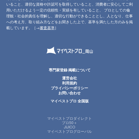
いること、適切な資格や許認可を取得していること、消費者に安心してご利
用いただけるよう一定の信頼性・実績を有していること、 プロとしての倫
理観・社会的責任を理解し、適切な行動ができることとし、人となり、仕事
への考え方、取り組み方などをお聞きした上で、基準を満たした方のみを掲
載しています。［→
審査基準
］
専門家登録·掲載について
運営会社
利用規約
プライバシーポリシー
お問い合わせ
マイベストプロ 全国版
マイベストプロダイレクト
プロ50＋
JIJICO
マイベストプログローバル