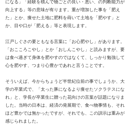
になる」「経験を積んで物ごとの良い・悪い、の判断能力が
向上する」等の意味が有ります。重が増加した事を「肥え
た」とか、痩せた土地に肥料を蒔いて土地を「肥やす」と
か、目や口が「肥える」等と表現します。
江戸しぐさの要ともなる言葉に「お心肥やし」があります。
「おこころこやし」とか「おしんこやし」と読みますが、要
は食べ過ぎて身体を肥やすのではなくて、しっかり勉強して
心を肥やす、つまり心豊かであれと言うことです。
そういえば、今からちょうど半世紀位前の事でしょうか、大
学の卒業式で、「太った豚になるより痩せたソクラテスにな
れ」と、学長が卒業生に贈った花向けの言葉が話題になりま
した。当時の日本は、経済の発展期で、食べ物事情も、それ
ほど豊かでは無かったですが、それでも、この訓示は重みが
感じられました。