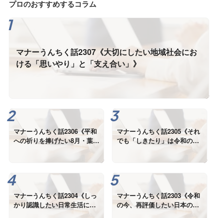
プロのおすすめするコラム
マナーうんちく話2307《大切にしたい地域社会にお
ける「思いやり」と「支え合い」》
マナーうんちく話2306《平和
マナーうんちく話2305《それ
への祈りを捧げたい8月・葉
でも「しきたり」は令和の
月》
今、本当に必要なの？》
マナーうんちく話2304《しっ
マナーうんちく話2303《令和
かり認識したい日常生活にお
の今、再評価したい日本の美
ける「しきたり」の役割》
しい「しきたり」①》