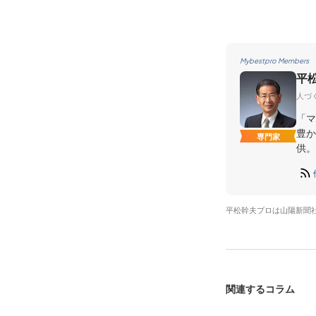
Mybestpro Members
平
人づ
「マ
豊か
専門家
供。
平松幹夫プロは山陽新聞
関連するコラム