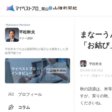
Mybestpro Members
まなーう
平松幹夫
マナー講師
「お結び
平松幹夫プロは山陽新聞社が厳正なる審査をした登
録専門家です
平松幹夫
マイベストプロ・
2014年10月10日
インタビュー
テーマ：
和食テーブル
秋の語源は、米等
プロフィール
すが、実りの秋、
くださいね。
コラム