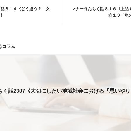
く話８１４《どう違う？「女
マナーうんちく話８１６《上品
」》
方１３「魚
るコラム
ちく話2307《大切にしたい地域社会における「思いや