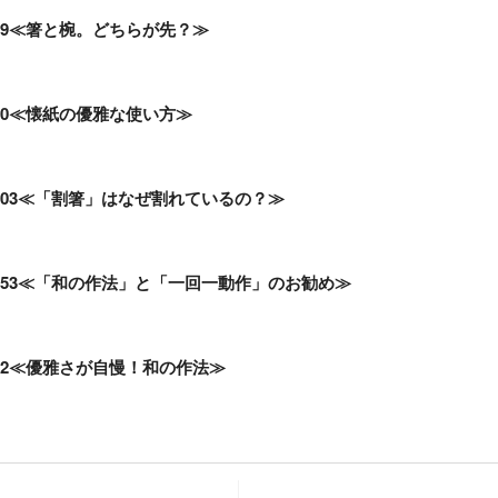
89≪箸と椀。どちらが先？≫
90≪懐紙の優雅な使い方≫
03≪「割箸」はなぜ割れているの？≫
553≪「和の作法」と「一回一動作」のお勧め≫
92≪優雅さが自慢！和の作法≫