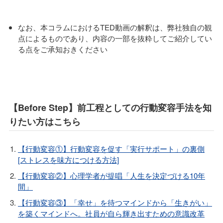
なお、本コラムにおけるTED動画の解釈は、弊社独自の観
点によるものであり、内容の一部を抜粋してご紹介してい
る点をご承知おきください
【Before Step】前工程としての行動変容手法を知
りたい方はこちら
【行動変容①】行動変容を促す「実行サポート」の裏側
[ストレスを味方につける方法]
【行動変容②】心理学者が提唱「人生を決定づける10年
間」
【行動変容③】「幸せ」を待つマインドから「生きがい」
を築くマインドへ。社員が自ら輝き出すための意識改革