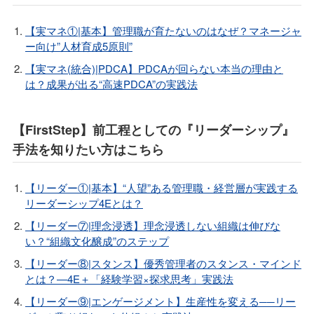
【実マネ①|基本】管理職が育たないのはなぜ？マネージャ
ー向け”人材育成5原則”
【実マネ(統合)|PDCA】PDCAが回らない本当の理由と
は？成果が出る“高速PDCA”の実践法
【FirstStep】前工程としての『リーダーシップ』
手法を知りたい方はこちら
【リーダー①|基本】“人望”ある管理職・経営層が実践する
リーダーシップ4Eとは？
【リーダー⑦|理念浸透】理念浸透しない組織は伸びな
い？“組織文化醸成”のステップ
【リーダー⑧|スタンス】優秀管理者のスタンス・マインド
とは？—4E＋「経験学習×探求思考」実践法
【リーダー⑨|エンゲージメント】生産性を変える──リー