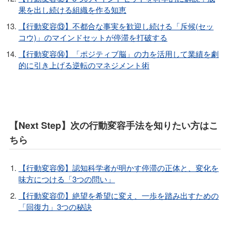
果を出し続ける組織を作る知恵
【行動変容⑬】不都合な事実を歓迎し続ける「斥候(セッ
コウ)」のマインドセットが停滞を打破する
【行動変容⑭】「ポジティブ脳」の力を活用して業績を劇
的に引き上げる逆転のマネジメント術
【Next Step】次の行動変容手法を知りたい方はこ
ちら
【行動変容⑯】認知科学者が明かす停滞の正体と、変化を
味方につける「3つの問い」
【行動変容⑰】絶望を希望に変え、一歩を踏み出すための
「回復力」3つの秘訣