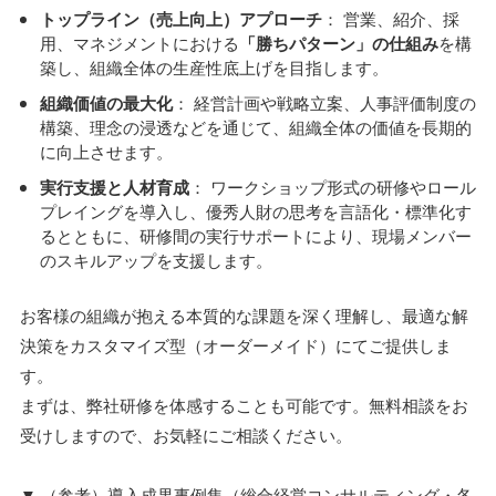
トップライン（売上向上）アプローチ
： 営業、紹介、採
用、マネジメントにおける
「勝ちパターン」の仕組み
を構
築し、組織全体の生産性底上げを目指します。
組織価値の最大化
： 経営計画や戦略立案、人事評価制度の
構築、理念の浸透などを通じて、組織全体の価値を長期的
に向上させます。
実行支援と人材育成
： ワークショップ形式の研修やロール
プレイングを導入し、優秀人財の思考を言語化・標準化す
るとともに、研修間の実行サポートにより、現場メンバー
のスキルアップを支援します。
お客様の組織が抱える本質的な課題を深く理解し、最適な解
決策をカスタマイズ型（オーダーメイド）にてご提供しま
す。
まずは、弊社研修を体感することも可能です。無料相談をお
受けしますので、お気軽にご相談ください。
▼ （参考）導入成果事例集（総合経営コンサルティング・各