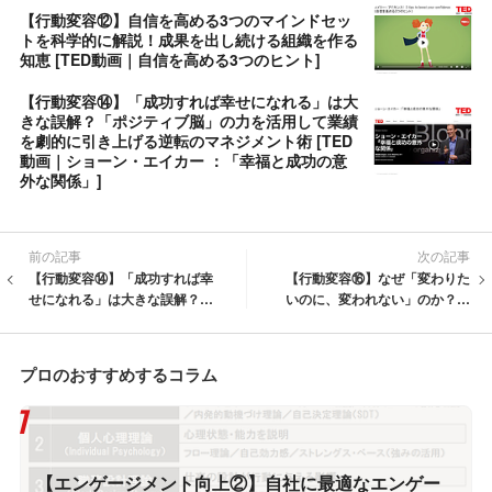
【行動変容⑫】自信を高める3つのマインドセッ
トを科学的に解説！成果を出し続ける組織を作る
知恵 [TED動画｜自信を高める3つのヒント]
【行動変容⑭】「成功すれば幸せになれる」は大
きな誤解？「ポジティブ脳」の力を活用して業績
を劇的に引き上げる逆転のマネジメント術 [TED
動画｜ショーン・エイカー ：「幸福と成功の意
外な関係」]
前の記事
次の記事
【行動変容⑭】「成功すれば幸
【行動変容⑯】なぜ「変わりた
せになれる」は大きな誤解？
いのに、変われない」のか？認
「ポジティブ脳」の力を活用し
知科学者が明かす停滞の正体
て業績を劇的に引き上げる逆転
と、変化を味方につける「3つの
のマネジメント術 [TED動画｜シ
問い」 [TED動画｜変化がなぜ怖
プロのおすすめするコラム
ョーン・エイカー ：「幸福と成
いのか、そしてその可能性を解
功の意外な関係」]
き放つ方法]
【エンゲージメント向上②】自社に最適なエンゲー