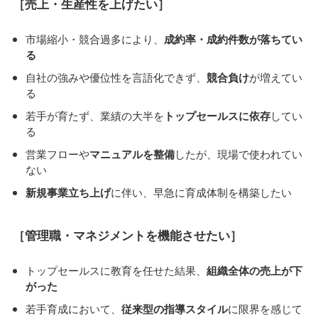
［売上・生産性を上げたい］
市場縮小・競合過多により、
成約率・成約件数が落ちてい
る
自社の強みや優位性を言語化できず、
競合負け
が増えてい
る
若手が育たず、業績の大半を
トップセールスに依存
してい
る
営業フローや
マニュアルを整備
したが、現場で使われてい
ない
新規事業立ち上げ
に伴い、早急に育成体制を構築したい
［管理職・マネジメントを機能させたい］
トップセールスに教育を任せた結果、
組織全体の売上が下
がった
若手育成において、
従来型の指導スタイル
に限界を感じて