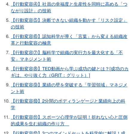
【行動変容④】社員の幸福度と生産性を同時に高める「つ
ながり設計」の技術
【行動変容⑤】決断できない組織を動かす「リスク設定」
の技術
【行動変容⑥】認知科学が導く「言葉」から変える組織改
革と行動変容の極意
【行動変容⑦】脳科学で組織の実行力を最大化する「不
安」マネジメント術
【行動変容⑧】TED動画から学ぶ成功の鍵とは？[成功のカ
ギは、やり抜く力（GRIT：グリット）]
【行動変容⑨】業績の壁を突破する「学習領域」マネジメ
ント術
【行動変容⑩】2分間のボディランゲージと業績向上の科
学
【行動変容⑪】スポーツ心理学が証明！折れない心と圧倒
的成果を生む組織の作り方
【行動変容⑫】3つのマインドセットを科学的に解説！成