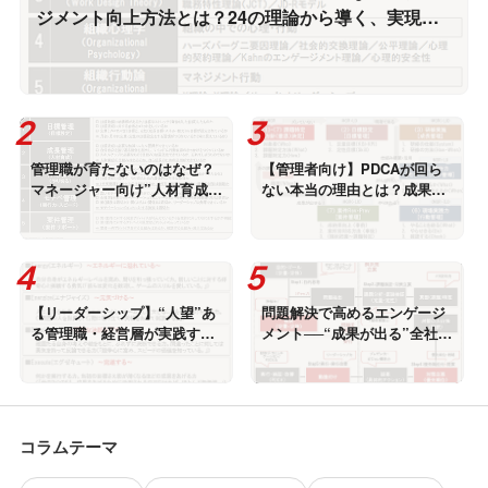
ジメント向上方法とは？24の理論から導く、実現可
能なエンゲージメント向上 [科学的根拠に基づいた、
組織に最適なエンゲージメント・デザイン]
管理職が育たないのはなぜ？
【管理者向け】PDCAが回ら
マネージャー向け”人材育成5
ない本当の理由とは？成果が
原則”の導入ステップ [実行マ
出る“高速PDCA”の実践法 [実
ネジメント①]
行マネジメント(統合)]
【リーダーシップ】“人望”あ
問題解決で高めるエンゲージ
る管理職・経営層が実践する
メント──“成果が出る”全社取
リーダーシップの4Eとは？
組型の課題解決手法とは？
[リーダーシップ①]
[問題解決力①]
コラムテーマ