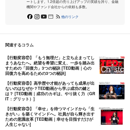
ートします。1.2倍超の売り上げアップの実績を誇り、金融
機関やファンド会社からの依頼も多数。
他のリンク
関連するコラム
【行動変容⑰】「もう無理だ」と立ち止まってし
まうあなたへ。絶望を希望に変え、一歩を踏み出
すための「回復力」3つの秘訣 [TED動画｜心の
回復力を高めるための3つの秘訣]
【行動変容⑧】高学歴や才能があっても成果が出
ないのはなぜか？TED動画から学ぶ成功の鍵と
は？ [TED動画｜成功のカギは、やり抜く力（GR
IT：グリット）]
【行動変容③】「幸せ」を待つマインドから「生
きがい」を築くマインドへ。社員が自ら輝き出す
ための意識改革 [TED動画｜幸せを目指すだけが
人生じゃない]