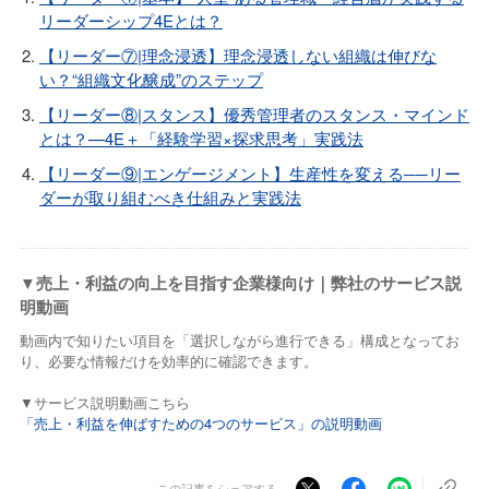
リーダーシップ4Eとは？
【リーダー⑦|理念浸透】理念浸透しない組織は伸びな
い？“組織文化醸成”のステップ
【リーダー⑧|スタンス】優秀管理者のスタンス・マインド
とは？—4E＋「経験学習×探求思考」実践法
【リーダー⑨|エンゲージメント】生産性を変える──リー
ダーが取り組むべき仕組みと実践法
▼売上・利益の向上を目指す企業様向け｜弊社のサービス説
明動画
動画内で知りたい項目を「選択しながら進行できる」構成となってお
り、必要な情報だけを効率的に確認できます。
▼サービス説明動画こちら
「売上・利益を伸ばすための4つのサービス」の説明動画
この記事をシェアする