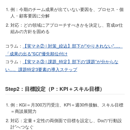
例：今期のチーム成果が出ていない要因を、プロセス・個
人・顧客要因に分解
対応：どの領域にアプローチすべきかを決定し、育成or仕
組みの方針を固める
コラム：
【実マネ② | 対策_絞込】部下が”やりきれない”…。
「成果の出る"SCI"優先順位付け
コラム：
【実マネ③ | 課題_特定】部下の“課題”が分からな
い…。課題特定3要素の導入ステップ
Step2：目標設定（P：KPI＋スキル目標）
例：KGI＝月300万円受注、KPI＝週30件接触、スキル目標
＝商談展開力
対応：定量＋定性の両側面で目標を設定し、Doの“行動設
計”へつなぐ