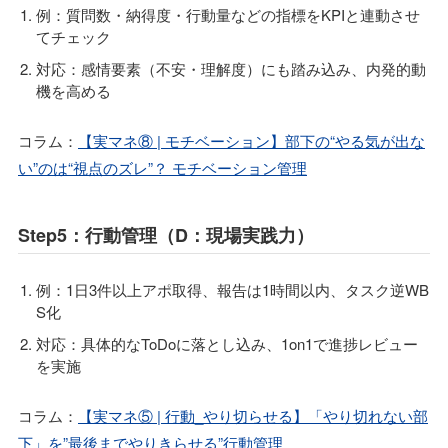
例：質問数・納得度・行動量などの指標をKPIと連動させ
てチェック
対応：感情要素（不安・理解度）にも踏み込み、内発的動
機を高める
コラム：
【実マネ⑧ | モチベーション】部下の“やる気が出な
い”のは“視点のズレ”？ モチベーション管理
Step5：行動管理（D：現場実践力）
例：1日3件以上アポ取得、報告は1時間以内、タスク逆WB
S化
対応：具体的なToDoに落とし込み、1on1で進捗レビュー
を実施
コラム：
【実マネ⑤ | 行動_やり切らせる】「やり切れない部
下」を”最後までやりきらせる”行動管理