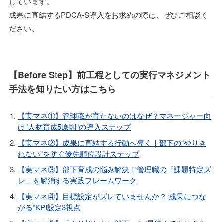
しています。
成果に直結するPDCA-S導入をお求めの際は、ぜひご相談く
ださい。
【Before Step】前工程としての実行マネジメント
手法を知りたい方はこちら
【実マネ①】管理職が育たないのはなぜ？マネージャー向
け”人材育成5原則”の導入ステップ
【実マネ②】成果に直結する行動へ導く｜部下の“やりき
れない”を防ぐ優先順位設計ステップ
【実マネ③】部下育成の悩み解決！管理職の「課題特定ズ
レ」を解消する実践フレームワーク
【実マネ④】目標設定がズレていませんか？“成果につな
がる“KPI設定3視点