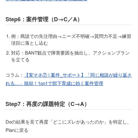
Step6：案件管理（D→C／A）
例：商談での失注理由→ニーズ不明確→質問力不足→練習
項目に落とし込む
対応：BANT観点で障害要因を抽出し、アクションプラン
を立てる
コラム：
【実マネ⑦ | 案件_サポート】「同じ相談が繰り返さ
れる…」脱却！1on1で部下育成に効く案件管理
Step7：再度の課題特定（C→A）
Doの結果を見て再度「どこにズレがあったのか」を特定し、
Planに戻る