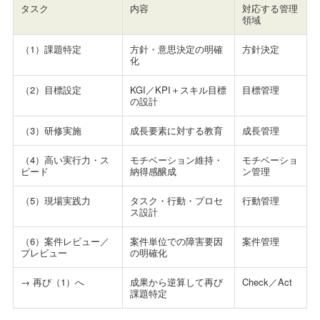
タスク
内容
対応する管理
領域
（1）課題特定
方針・意思決定の明確
方針決定
化
（2）目標設定
KGI／KPI＋スキル目標
目標管理
の設計
（3）研修実施
成長要素に対する教育
成長管理
（4）高い実行力・ス
モチベーション維持・
モチベーショ
ピード
納得感醸成
ン管理
（5）現場実践力
タスク・行動・プロセ
行動管理
ス設計
（6）案件レビュー／
案件単位での障害要因
案件管理
プレビュー
の明確化
→ 再び（1）へ
成果から逆算して再び
Check／Act
課題特定