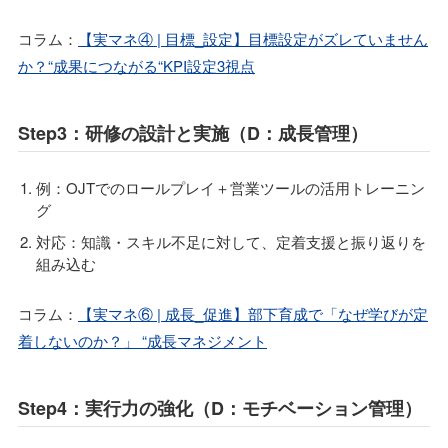
コラム：
【実マネ④ | 目標_設定】目標設定がズレていません
か？“成果につながる“KPI設定3視点
Step3：研修の設計と実施（D：成長管理）
例：OJTでのロールプレイ＋営業ツールの活用トレーニン
グ
対応：知識・スキル不足に対して、定着支援と振り返りを
組み込む
コラム：
【実マネ⑥ | 成長_促進】部下育成で「なぜ学びが定
着しないのか？」 “成長マネジメント
Step4：実行力の強化（D：モチベーション管理）