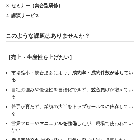
セミナー（集合型研修）
講演サービス
このような課題はありませんか？
［売上・生産性を上げたい］
市場縮小・競合過多により、
成約率・成約件数が落ちてい
る
自社の強みや優位性を言語化できず、
競合負け
が増えてい
る
若手が育たず、業績の大半を
トップセールスに依存
してい
る
営業フローや
マニュアルを整備
したが、現場で使われてい
ない
新規事業立ち上げ
に伴い、早急に育成体制を構築したい