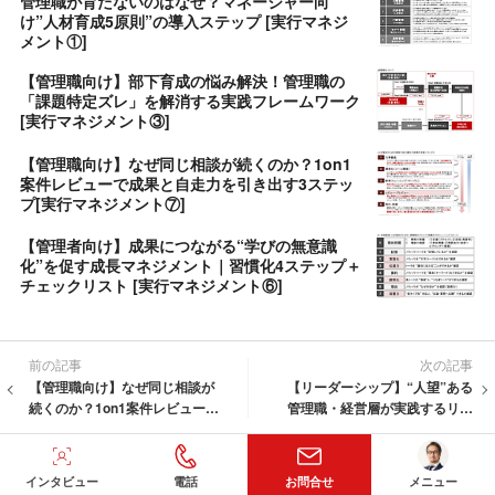
管理職が育たないのはなぜ？マネージャー向
け”人材育成5原則”の導入ステップ [実行マネジ
メント①]
【管理職向け】部下育成の悩み解決！管理職の
「課題特定ズレ」を解消する実践フレームワーク
[実行マネジメント③]
【管理職向け】なぜ同じ相談が続くのか？1on1
案件レビューで成果と自走力を引き出す3ステッ
プ[実行マネジメント⑦]
【管理者向け】成果につながる“学びの無意識
化”を促す成長マネジメント｜習慣化4ステップ＋
チェックリスト [実行マネジメント⑥]
前の記事
次の記事
【管理職向け】なぜ同じ相談が
【リーダーシップ】“人望”ある
続くのか？1on1案件レビューで
管理職・経営層が実践するリー
成果と自走力を引き出す3ステッ
ダーシップの4Eとは？ [リーダー
プ[実行マネジメント⑦]
シップ①]
プロのおすすめするコラム
インタビュー
電話
お問合せ
メニュー