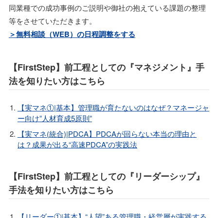
同業種での成功事例のご説明や御社の抱えている課題の整理
等をさせていただきます。
＞無料相談（WEB）の日程調整をする
【FirstStep】前工程としての『マネジメント』手
法を知りたい方はこちら
【実マネ①|基本】管理職が育たないのはなぜ？マネージャ
ー向け”人材育成5原則”
【実マネ(統合)|PDCA】PDCAが回らない本当の理由と
は？成果が出る“高速PDCA”の実践法
【FirstStep】前工程としての『リーダーシップ』
手法を知りたい方はこちら
【リーダー①|基本】“人望”ある管理職・経営層が実践する