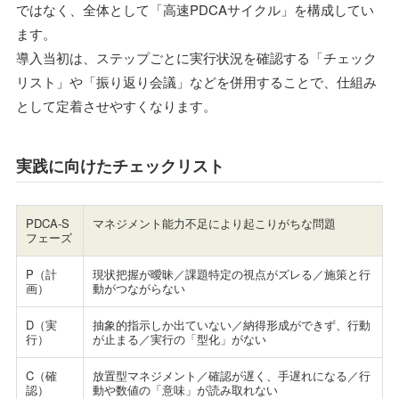
ではなく、全体として「高速PDCAサイクル」を構成してい
ます。
導入当初は、ステップごとに実行状況を確認する「チェック
リスト」や「振り返り会議」などを併用することで、仕組み
として定着させやすくなります。
実践に向けたチェックリスト
PDCA-S
マネジメント能力不足により起こりがちな問題
フェーズ
P（計
現状把握が曖昧／課題特定の視点がズレる／施策と行
画）
動がつながらない
D（実
抽象的指示しか出ていない／納得形成ができず、行動
行）
が止まる／実行の「型化」がない
C（確
放置型マネジメント／確認が遅く、手遅れになる／行
認）
動や数値の「意味」が読み取れない