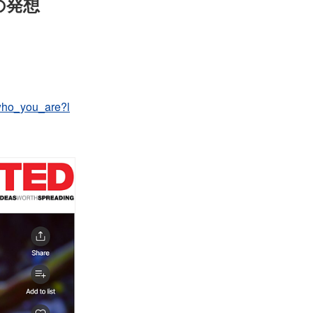
の発想
who_you_are?l