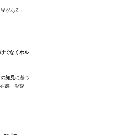
限界がある」
けでなくホル
氏の知見
に基づ
在感・影響