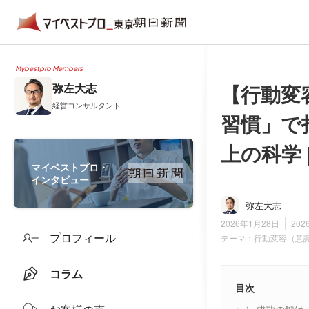
Mybestpro Members
【行動変
弥左大志
経営コンサルタント
習慣」で
上の科学
マイベストプロ・
インタビュー
弥左大志
2026年1月28日
202
プロフィール
テーマ：
行動変容（意
コラム
目次