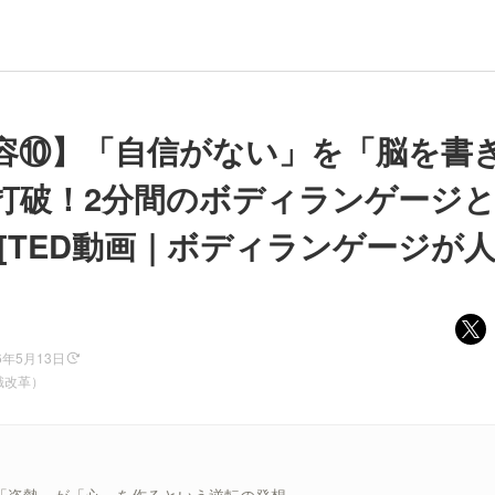
容⑩】「自信がない」を「脳を書
打破！2分間のボディランゲージ
 [TED動画｜ボディランゲージが人
6年5月13日
識改革）