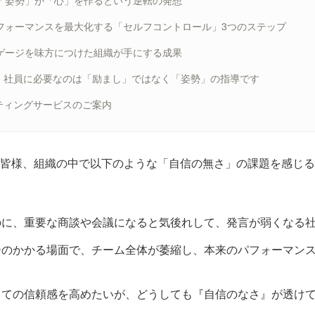
は「姿勢」が「心」を作るという逆転の発想
：パフォーマンスを最大化する「セルフコントロール」3つのステップ
ンゲージを味方につけた組織が手にする成果
、社員に必要なのは「励まし」ではなく「姿勢」の指導です
ティングサービスのご案内
皆様、組織の中で以下のような「自信の無さ」の課題を感じる
のに、重要な商談や会議になると気後れして、発言が弱くなる
ーのかかる場面で、チーム全体が萎縮し、本来のパフォーマン
しての信頼感を高めたいが、どうしても『自信のなさ』が透け