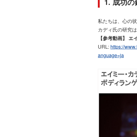
1. 成
私たちは、心の状
カディ氏の研究は
【参考動画】 エ
URL:
https://ww
anguage=ja