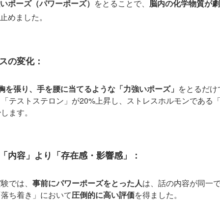
いポーズ（パワーポーズ）
をとることで、
脳内の化学物質が劇
止めました。
スの変化：
、胸を張り、手を腰に当てるような「力強いポーズ」
をとるだけ
「テストステロン」が20%上昇し、ストレスホルモンである
少します。
「内容」より「存在感・影響感」：
実験では、
事前にパワーポーズをとった人
は、話の内容が同一
「落ち着き」において
圧倒的に高い評価
を得ました。