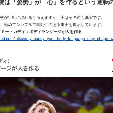
功の鍵は「姿勢」が「心」を作るという逆転
態が行動に現れると考えますが、実はその逆も真実です。
、極めてシンプルで即効性のある事実を提示しています。
イミー・カディ：ボディランゲージが人を作る
w.ted.com/talks/amy_cuddy_your_body_language_may_shape_