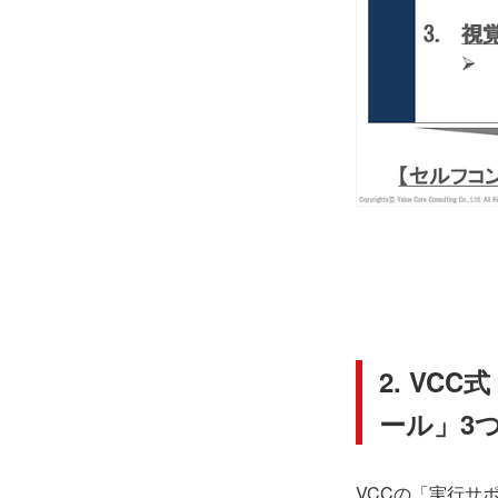
2. V
ール」3
VCCの「実行サ