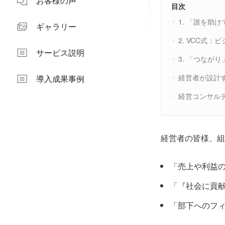
お客様の声
目次
1. 「誰を助
ギャラリー
2. VCC式
サービス説明
3. 「つなが
経営者が設計
導入成果事例
経営コンサル
経営者の皆様、組
「売上や利益
「『社会に貢
「部下へのフ