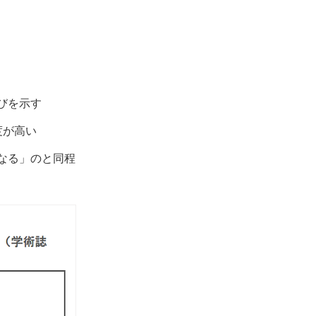
びを示す
度が高い
なる」のと同程