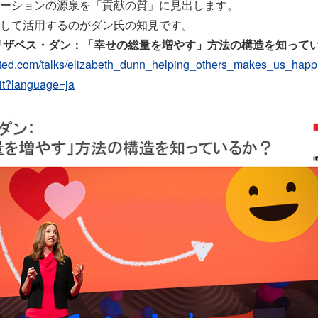
ーションの源泉を「貢献の質」に見出します。
して活用するのがダン氏の知見です。
リザベス・ダン：「幸せの総量を増やす」方法の構造を知って
.ted.com/talks/elizabeth_dunn_helping_others_makes_us_happi
t?language=ja