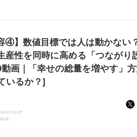
容④】数値目標では人は動かない
生産性を同時に高める「つながり
TED動画｜「幸せの総量を増やす」
ているか？]
6年5月13日
識改革）