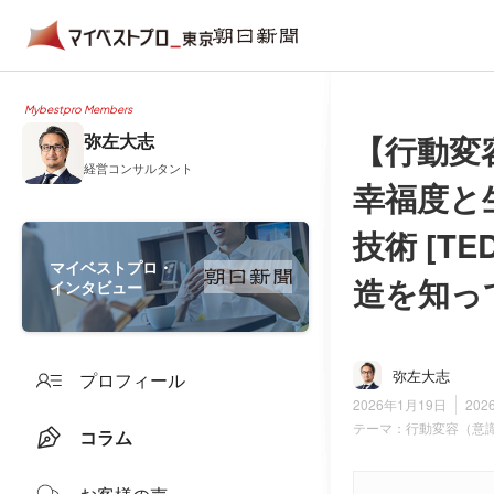
Mybestpro Members
【行動変
弥左大志
経営コンサルタント
幸福度と
技術 [
マイベストプロ・
造を知っ
インタビュー
弥左大志
プロフィール
2026年1月19日
202
テーマ：
行動変容（意
コラム