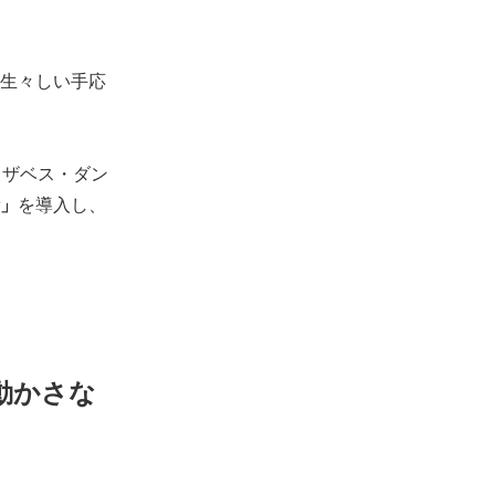
生々しい手応
リザベス・ダン
」
を導入し、
動かさな