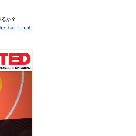
いるか？
er_but_it_matt