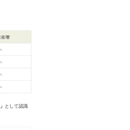
の影響
い
い
い
い
」
として認識