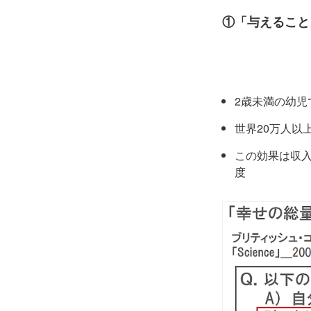
①「与えること
2歳未満の幼
世界20万人以
この効果は収
度