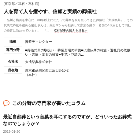
[東京都／墓石・石材店]
人を育て人を癒やす、信頼と実績の葬儀社
品川と横浜を中心に、80年以上にわたって葬祭を取り扱ってきた葬儀社「大成祭典」。その
代表取締役を務める勝山さんは、銀行マンから転身して家業を継ぎ、老舗の4代目として同社
の経営に当たっています。 「...
取材記事の続きを見る≫
職種
葬祭ディレクター
専門分野
■葬儀式典の取扱い・葬儀斎場の斡旋■仏壇仏具の斡旋・返礼品の取扱
い・霊園・墓石の斡旋■生花・花環の...
会社名
大成祭典株式会社
所在地
東京都品川区西五反田2-10-2
（本社）
この分野の専門家が書いたコラム
最近自然葬という言葉を耳にするのですが、どういったお葬式
なのでしょうか？
2013-01-20