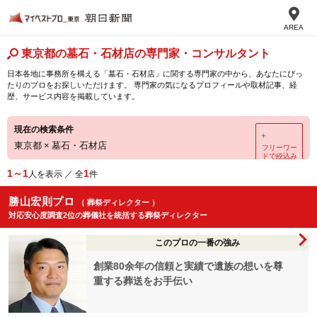
AREA
東京都の墓石・石材店の専門家・コンサルタント
日本各地に事務所を構える「墓石・石材店」に関する専門家の中から、あなたにぴっ
たりのプロをお探しいただけます。 専門家の気になるプロフィールや取材記事、経
歴、サービス内容を掲載しています。
現在の検索条件
＋
東京都
×
墓石・石材店
フリーワー
ドで絞込み
1～1
1
人を表示 ／ 全
件
勝山宏則プロ
（ 葬祭ディレクター ）
対応安心度調査2位の葬儀社を統括する葬祭ディレクター
このプロの一番の強み
創業80余年の信頼と実績で遺族の想いを尊
重する葬送をお手伝い