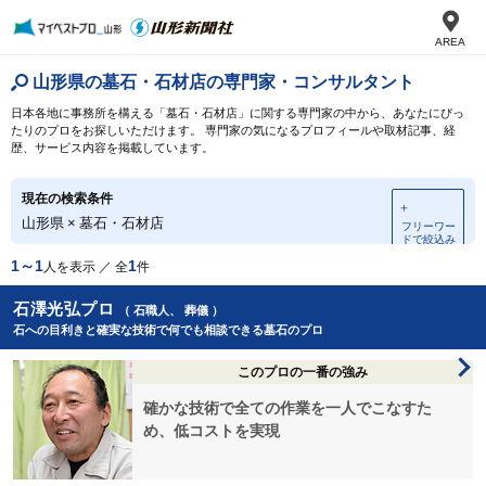
AREA
山形県の墓石・石材店の専門家・コンサルタント
日本各地に事務所を構える「墓石・石材店」に関する専門家の中から、あなたにぴっ
たりのプロをお探しいただけます。 専門家の気になるプロフィールや取材記事、経
歴、サービス内容を掲載しています。
現在の検索条件
＋
山形県
×
墓石・石材店
フリーワー
ドで絞込み
1～1
1
人を表示 ／ 全
件
石澤光弘プロ
（ 石職人、 葬儀 ）
石への目利きと確実な技術で何でも相談できる墓石のプロ
このプロの一番の強み
確かな技術で全ての作業を一人でこなすた
め、低コストを実現