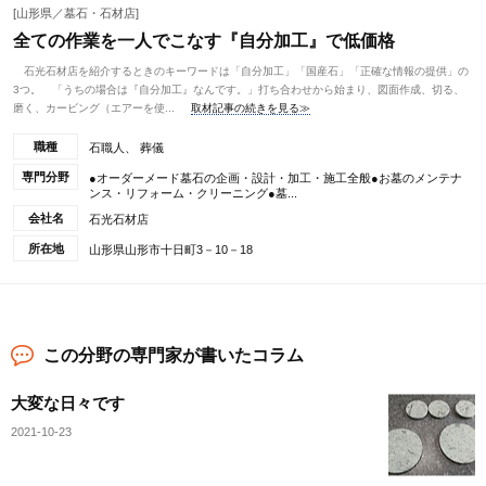
[山形県／墓石・石材店]
全ての作業を一人でこなす『自分加工』で低価格
石光石材店を紹介するときのキーワードは「自分加工」「国産石」「正確な情報の提供」の
3つ。 「うちの場合は『自分加工』なんです。」打ち合わせから始まり、図面作成、切る、
磨く、カービング（エアーを使...
取材記事の続きを見る≫
職種
石職人、 葬儀
専門分野
●オーダーメード墓石の企画・設計・加工・施工全般●お墓のメンテナ
ンス・リフォーム・クリーニング●墓...
会社名
石光石材店
所在地
山形県山形市十日町3－10－18
この分野の専門家が書いたコラム
大変な日々です
2021-10-23