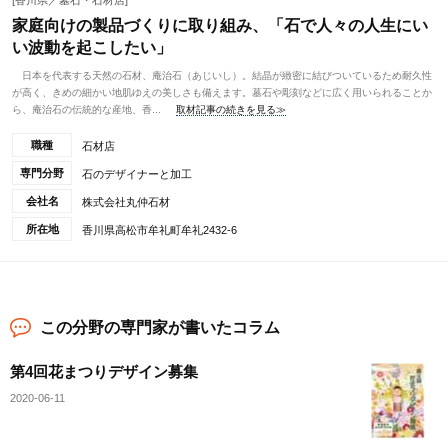
[香川県／墓石・石材店]
家庭向けの製品づくりに取り組み、「石で人々の人生にい
い波動を起こしたい」
日本を代表する天然の石材、庵治石（あじいし）。結晶が緻密に結びついているため耐久性
が高く、きめの細かい地肌ゆえの美しさも備えます。墓石や彫刻などに広く用いられることか
ら、庵治石の伝統的な産地、香...
取材記事の続きを見る≫
職種
石材店
専門分野
石のデザイナーと加工
会社名
株式会社丸仲石材
所在地
香川県高松市牟礼町牟礼2432-6
この分野の専門家が書いたコラム
第4回花まつりデザイン募集
2020-06-11