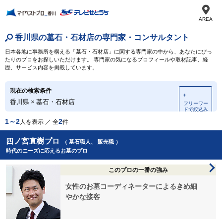
AREA
香川県の墓石・石材店の専門家・コンサルタント
日本各地に事務所を構える「墓石・石材店」に関する専門家の中から、あなたにぴっ
たりのプロをお探しいただけます。 専門家の気になるプロフィールや取材記事、経
歴、サービス内容を掲載しています。
現在の検索条件
＋
香川県
×
墓石・石材店
フリーワー
ドで絞込み
1～2
2
人を表示 ／ 全
件
四ノ宮直樹プロ
（ 墓石職人、 販売職 ）
時代のニーズに応えるお墓のプロ
このプロの一番の強み
女性のお墓コーディネーターによるきめ細
やかな接客