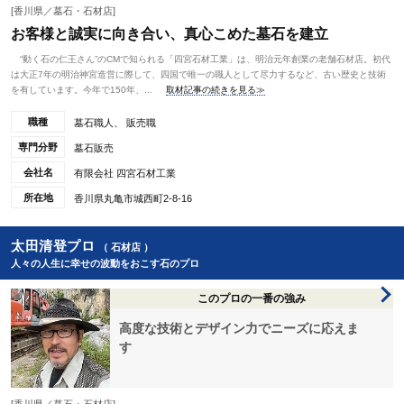
[香川県／墓石・石材店]
お客様と誠実に向き合い、真心こめた墓石を建立
“動く石の仁王さん”のCMで知られる「四宮石材工業」は、明治元年創業の老舗石材店。初代
は大正7年の明治神宮造営に際して、四国で唯一の職人として尽力するなど、古い歴史と技術
を有しています。今年で150年、...
取材記事の続きを見る≫
職種
墓石職人、 販売職
専門分野
墓石販売
会社名
有限会社 四宮石材工業
所在地
香川県丸亀市城西町2-8-16
太田清登プロ
（ 石材店 ）
人々の人生に幸せの波動をおこす石のプロ
このプロの一番の強み
高度な技術とデザイン力でニーズに応えま
す