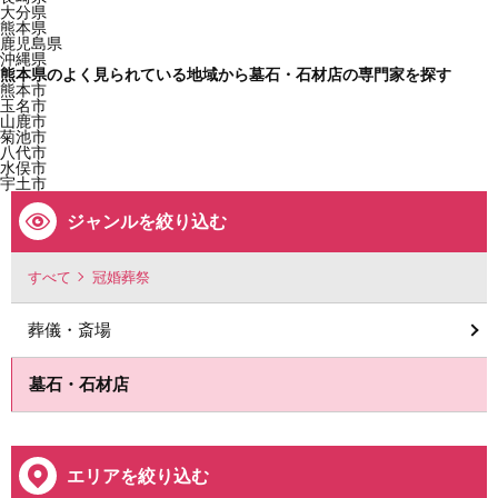
大分県
熊本県
鹿児島県
沖縄県
熊本県のよく見られている地域から墓石・石材店の専門家を探す
熊本市
玉名市
山鹿市
菊池市
八代市
水俣市
宇土市
ジャンルを絞り込む
すべて
冠婚葬祭
葬儀・斎場
墓石・石材店
エリアを絞り込む