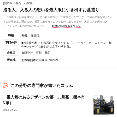
[熊本県／墓石・石材店]
造る人、入る人の想いを最大限に引き出すお墓造り
「お客様がお墓を建てようと思われる理由は、ご家族などが亡くなって節目の年を迎えたか
らとか宗教上の理由とか、必要に迫られてというものもありますが、大切な人を失ったあ
と、“ようやく心の整理がついたから...
取材記事の続きを見る≫
職種
葬儀、 販売職
専門分野
■お客様の想いを墓石にデザインする「ストーリー・in・ストーン」制
作■シャープで鮮やかな文字や柄を石...
会社名
有限会社 石彫 田尻
所在地
熊本県熊本市南区孫代町979-3
この分野の専門家が書いたコラム
一番人気のあるデザインお墓 九州墓（熊本市
N家）
2013-03-29