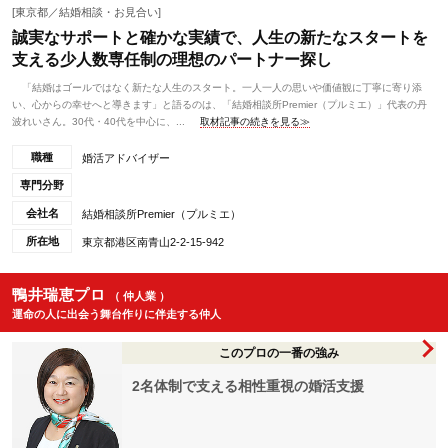
[東京都／結婚相談・お見合い]
誠実なサポートと確かな実績で、人生の新たなスタートを
支える少人数専任制の理想のパートナー探し
「結婚はゴールではなく新たな人生のスタート。一人一人の思いや価値観に丁寧に寄り添
い、心からの幸せへと導きます」と語るのは、「結婚相談所Premier（プルミエ）」代表の丹
波れいさん。30代・40代を中心に、...
取材記事の続きを見る≫
職種
婚活アドバイザー
専門分野
会社名
結婚相談所Premier（プルミエ）
所在地
東京都港区南青山2-2-15-942
鴨井瑞恵プロ
（ 仲人業 ）
運命の人に出会う舞台作りに伴走する仲人
このプロの一番の強み
2名体制で支える相性重視の婚活支援