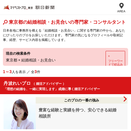
AREA
東京都の結婚相談・お見合いの専門家・コンサルタント
日本各地に事務所を構える「結婚相談・お見合い」に関する専門家の中から、あなた
にぴったりのプロをお探しいただけます。 専門家の気になるプロフィールや取材記
事、経歴、サービス内容を掲載しています。
現在の検索条件
＋
東京都
×
結婚相談・お見合い
フリーワー
ドで絞込み
1～3
3
人を表示 ／ 全
件
丹波れいプロ
（ 婚活アドバイザー ）
「理想の結婚を、一緒に実現します」成婚に導く婚活アドバイザー
このプロの一番の強み
豊富な経験と実績を持つ、安心できる結婚
相談所