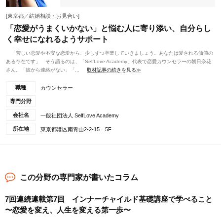
[東京都／結婚相談・お見合い]
「恋愛がうまくいかない」と悩む人に寄り添い、自分らし
く幸せになれるようサポート
「苦しい恋愛や不安な恋愛から、少しずつ卒業していきましょう。あなたは愛される価値の
ある存在です」 そう語るのは、「SelfLove Academy」代表で恋愛カウンセラーの朝日奈花
さん。「彼から連絡がない」「...
取材記事の続きを見る≫
職種
カウンセラー
専門分野
会社名
一般社団法人 SelfLove Academy
所在地
東京都港区南青山2-2-15 5F
この分野の専門家が書いたコラム
7回連続連載第7回 インナーチャイルド基礎講座で学べること
〜恋愛を変え、人生を変える第一歩〜