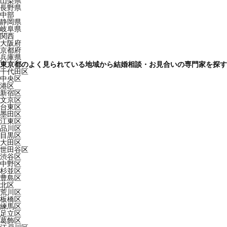
山梨県
長野県
中部
静岡県
岐阜県
関西
大阪府
京都府
兵庫県
東京都のよく見られている地域から結婚相談・お見合いの専門家を探す
千代田区
中央区
港区
新宿区
文京区
台東区
墨田区
江東区
品川区
目黒区
大田区
世田谷区
渋谷区
中野区
杉並区
豊島区
北区
荒川区
板橋区
練馬区
足立区
葛飾区