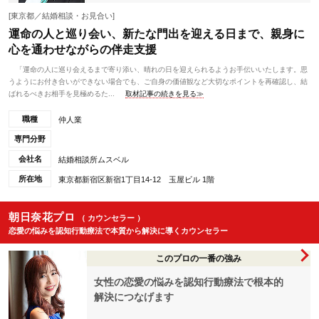
[東京都／結婚相談・お見合い]
運命の人と巡り会い、新たな門出を迎える日まで、親身に
心を通わせながらの伴走支援
「運命の人に巡り会えるまで寄り添い、晴れの日を迎えられるようお手伝いいたします。思
うようにお付き合いができない場合でも、ご自身の価値観など大切なポイントを再確認し、結
ばれるべきお相手を見極めるた...
取材記事の続きを見る≫
職種
仲人業
専門分野
会社名
結婚相談所ムスベル
所在地
東京都新宿区新宿1丁目14-12 玉屋ビル 1階
朝日奈花プロ
（ カウンセラー ）
恋愛の悩みを認知行動療法で本質から解決に導くカウンセラー
このプロの一番の強み
女性の恋愛の悩みを認知行動療法で根本的
解決につなげます