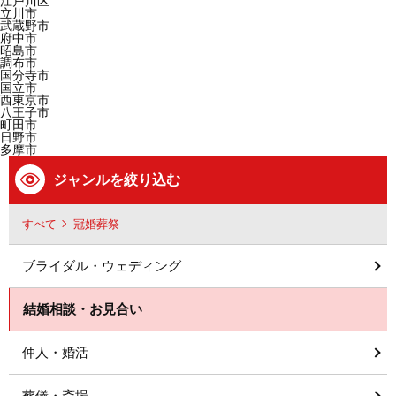
江戸川区
立川市
武蔵野市
府中市
昭島市
調布市
国分寺市
国立市
西東京市
八王子市
町田市
日野市
多摩市
ジャンルを絞り込む
すべて
冠婚葬祭
ブライダル・ウェディング
結婚相談・お見合い
仲人・婚活
葬儀・斎場