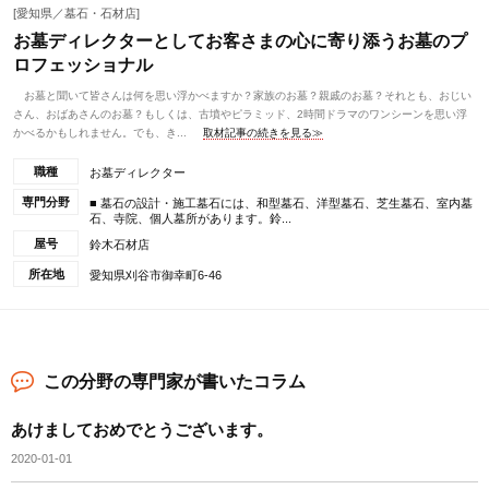
[愛知県／墓石・石材店]
お墓ディレクターとしてお客さまの心に寄り添うお墓のプ
ロフェッショナル
お墓と聞いて皆さんは何を思い浮かべますか？家族のお墓？親戚のお墓？それとも、おじい
さん、おばあさんのお墓？もしくは、古墳やピラミッド、2時間ドラマのワンシーンを思い浮
かべるかもしれません。でも、き...
取材記事の続きを見る≫
職種
お墓ディレクター
専門分野
■ 墓石の設計・施工墓石には、和型墓石、洋型墓石、芝生墓石、室内墓
石、寺院、個人墓所があります。鈴...
屋号
鈴木石材店
所在地
愛知県刈谷市御幸町6-46
この分野の専門家が書いたコラム
あけましておめでとうございます。
2020-01-01