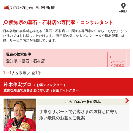
AREA
愛知県の墓石・石材店の専門家・コンサルタント
日本各地に事務所を構える「墓石・石材店」に関する専門家の中から、あなたにぴっ
たりのプロをお探しいただけます。 専門家の気になるプロフィールや取材記事、経
歴、サービス内容を掲載しています。
現在の検索条件
＋
愛知県
×
墓石・石材店
フリーワー
ドで絞込み
1～1
1
人を表示 ／ 全
件
鈴木伸宏プロ
（ お墓ディレクター ）
豊富な知識でお客さまに寄り添うお墓ディレクター
このプロの一番の強み
丁寧なサポートでお客さまの気持ちに寄り
添い最良のお墓をご提案