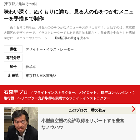
[東京都／趣味その他]
味わい深く、ぬくもりに満ち、見る人の心をつかむメニュ
ーを手描きで制作
「ぬくもりに満ちた、見る人の心をつかむメニューをお作りします！」と話すのは、東京都
大田区のデザイナーで、イラストレーターでもある綿谷羊太郎さん。飲食店を中心とした店舗
向けに、メニューやチラシ、シ...
取材記事の続きを見る≫
職種
デザイナー・イラストレーター
専門分野
屋号
綿羊亭
所在地
東京都大田区南馬込
石森圭プロ
（ フライトインストラクター、 パイロット、 航空コンサルタント ）
飛行機・ヘリコプター免許取得を実現するフライトインストラクター
このプロの一番の強み
小型航空機の免許取得をサポートする豊富
なノウハウ