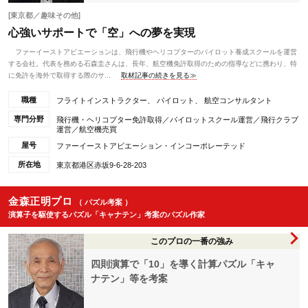
[東京都／趣味その他]
心強いサポートで「空」への夢を実現
ファーイーストアビエーションは、飛行機やヘリコプターのパイロット養成スクールを運営
する会社。代表を務める石森圭さんは、長年、航空機免許取得のための指導などに携わり、特
に免許を海外で取得する際のサ...
取材記事の続きを見る≫
職種
フライトインストラクター、 パイロット、 航空コンサルタント
専門分野
飛行機・ヘリコプター免許取得／パイロットスクール運営／飛行クラブ
運営／航空機売買
屋号
ファーイーストアビエーション・インコーポレーテッド
所在地
東京都港区赤坂9-6-28-203
金森正明プロ
（ パズル考案 ）
演算子を駆使するパズル「キャナテン」考案のパズル作家
このプロの一番の強み
四則演算で「10」を導く計算パズル「キャ
ナテン」等を考案