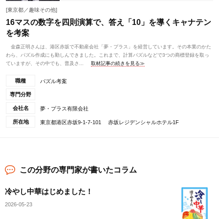
[東京都／趣味その他]
16マスの数字を四則演算で、答え「10」を導くキャナテン
を考案
金森正明さんは、港区赤坂で不動産会社「夢・プラス」を経営しています。その本業のかた
わら、パズル作成にも勤しんできました。これまで、計算パズルなどで3つの商標登録を取っ
ていますが、その中でも、普及さ...
取材記事の続きを見る≫
職種
パズル考案
専門分野
会社名
夢・プラス有限会社
所在地
東京都港区赤坂9-1-7-101 赤坂レジデンシャルホテル1F
この分野の専門家が書いたコラム
冷やし中華はじめました！
2026-05-23