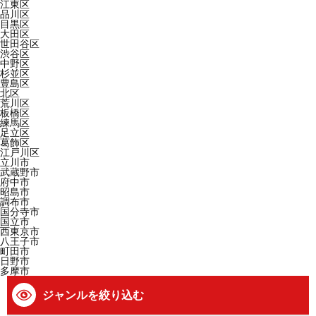
江東区
品川区
目黒区
大田区
世田谷区
渋谷区
中野区
杉並区
豊島区
北区
荒川区
板橋区
練馬区
足立区
葛飾区
江戸川区
立川市
武蔵野市
府中市
昭島市
調布市
国分寺市
国立市
西東京市
八王子市
町田市
日野市
多摩市
ジャンルを絞り込む