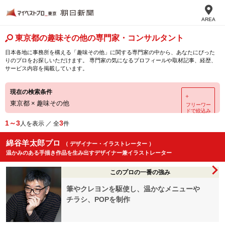
AREA
東京都の趣味その他の専門家・コンサルタント
日本各地に事務所を構える「趣味その他」に関する専門家の中から、あなたにぴった
りのプロをお探しいただけます。 専門家の気になるプロフィールや取材記事、経歴、
サービス内容を掲載しています。
現在の検索条件
＋
東京都
×
趣味その他
フリーワー
ドで絞込み
1～3
3
人を表示 ／ 全
件
綿谷羊太郎プロ
（ デザイナー・イラストレーター ）
温かみのある手描き作品を生み出すデザイナー兼イラストレーター
このプロの一番の強み
筆やクレヨンを駆使し、温かなメニューや
チラシ、POPを制作