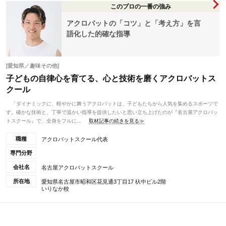
このプロの一番の強み
アクロバットの「コツ」と「考え方」を言
語化した的確な指導
[愛知県／趣味その他]
子どもの自律心を育てる、心と技術を磨くアクロバットス
クール
「ダイナミックに、軽やかに舞うアクロバットは、子どもたちから人気を集めるスポーツで
す。確かな技術と、丁寧で温かい指導を提供したいと思い立ち上げたのが『名古屋アクロバッ
トスクール』で、全身をフルに...
取材記事の続きを見る≫
職種
アクロバットスクール代表
専門分野
会社名
名古屋アクロバットスクール
所在地
愛知県名古屋市昭和区花見通3丁目17 杁中ビル2階
いりなか校