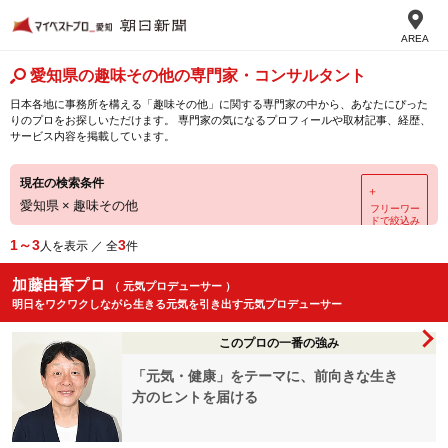
AREA
愛知県の趣味その他の専門家・コンサルタント
日本各地に事務所を構える「趣味その他」に関する専門家の中から、あなたにぴった
りのプロをお探しいただけます。 専門家の気になるプロフィールや取材記事、経歴、
サービス内容を掲載しています。
現在の検索条件
＋
愛知県
×
趣味その他
フリーワー
ドで絞込み
1～3
3
人を表示 ／ 全
件
加藤由香プロ
（ 元気プロデューサー ）
明日をワクワクしながら生きる元気を引き出す元気プロデューサー
このプロの一番の強み
「元気・健康」をテーマに、前向きな生き
方のヒントを届ける