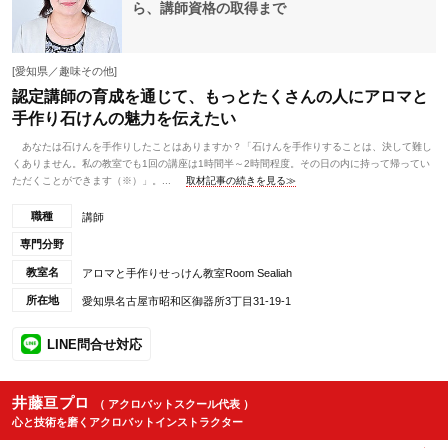
ら、講師資格の取得まで
[愛知県／趣味その他]
認定講師の育成を通じて、もっとたくさんの人にアロマと
手作り石けんの魅力を伝えたい
あなたは石けんを手作りしたことはありますか？「石けんを手作りすることは、決して難し
くありません。私の教室でも1回の講座は1時間半～2時間程度。その日の内に持って帰ってい
ただくことができます（※）」。...
取材記事の続きを見る≫
職種
講師
専門分野
教室名
アロマと手作りせっけん教室Room Sealiah
所在地
愛知県名古屋市昭和区御器所3丁目31-19-1
LINE問合せ対応
井藤亘プロ
（ アクロバットスクール代表 ）
心と技術を磨くアクロバットインストラクター