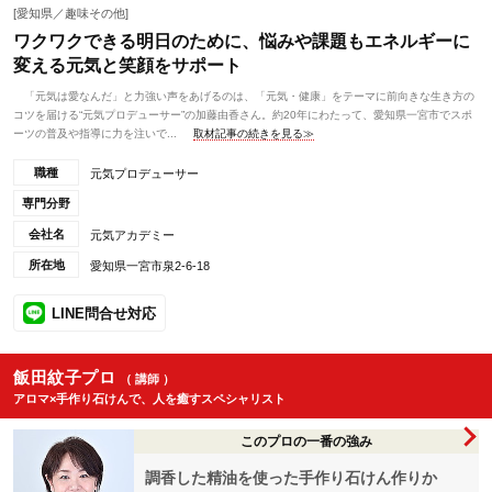
[愛知県／趣味その他]
ワクワクできる明日のために、悩みや課題もエネルギーに
変える元気と笑顔をサポート
「元気は愛なんだ」と力強い声をあげるのは、「元気・健康」をテーマに前向きな生き方の
コツを届ける“元気プロデューサー”の加藤由香さん。約20年にわたって、愛知県一宮市でスポ
ーツの普及や指導に力を注いで...
取材記事の続きを見る≫
職種
元気プロデューサー
専門分野
会社名
元気アカデミー
所在地
愛知県一宮市泉2-6-18
LINE問合せ対応
飯田紋子プロ
（ 講師 ）
アロマ×手作り石けんで、人を癒すスペシャリスト
このプロの一番の強み
調香した精油を使った手作り石けん作りか