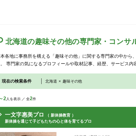
北海道の趣味その他の専門家・コンサ
日本各地に事務所を構える「趣味その他」に関する専門家の中から
す。 専門家の気になるプロフィールや取材記事、経歴、サービス内
現在の検索条件
北海道
×
趣味その他
～2
2
人を表示 ／ 全
件
一文字惠美プロ
（ 新体操教育 ）
新体操を通じて子どもたちの心と体を育てるプロ