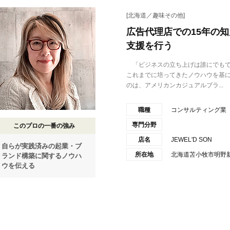
[北海道／趣味その他]
広告代理店での15年の
支援を行う
「ビジネスの立ち上げは誰にでもで
これまでに培ってきたノウハウを基
のは、アメリカンカジュアルブラ...
職種
コンサルティング業
専門分野
このプロの一番の強み
店名
JEWEL'D SON
自らが実践済みの起業・ブ
所在地
北海道苫小牧市明野新町
ランド構築に関するノウハ
ウを伝える