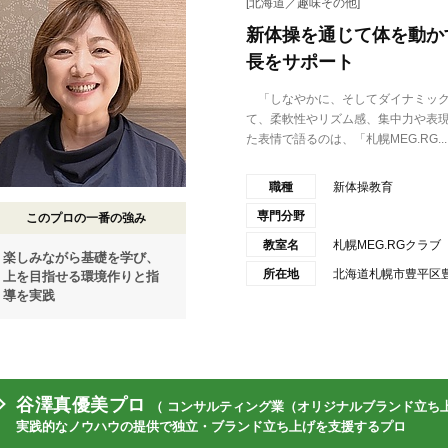
[北海道／趣味その他]
新体操を通じて体を動か
長をサポート
「しなやかに、そしてダイナミック
て、柔軟性やリズム感、集中力や表
た表情で語るのは、「札幌MEG.RG...
職種
新体操教育
専門分野
このプロの一番の強み
教室名
札幌MEG.RGクラブ
楽しみながら基礎を学び、
所在地
北海道札幌市豊平区豊平
上を目指せる環境作りと指
導を実践
谷澤真優美プロ
（ コンサルティング業（オリジナルブランド立ち上
実践的なノウハウの提供で独立・ブランド立ち上げを支援するプロ