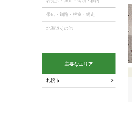
岩見沢・旭川・留萌・稚内
帯広・釧路・根室・網走
北海道その他
主要なエリア
札幌市