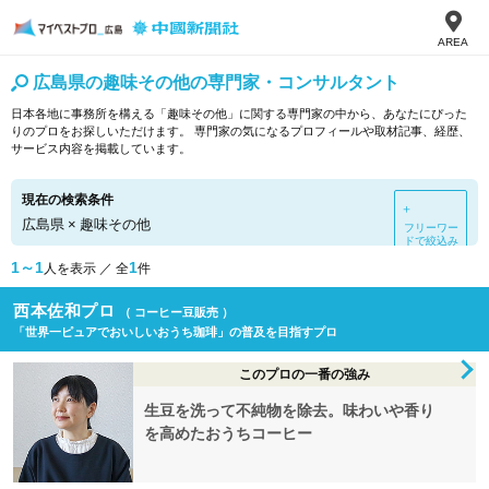
AREA
広島県の趣味その他の専門家・コンサルタント
日本各地に事務所を構える「趣味その他」に関する専門家の中から、あなたにぴった
りのプロをお探しいただけます。 専門家の気になるプロフィールや取材記事、経歴、
サービス内容を掲載しています。
現在の検索条件
＋
広島県
×
趣味その他
フリーワー
ドで絞込み
1～1
1
人を表示 ／ 全
件
西本佐和プロ
（ コーヒー豆販売 ）
「世界一ピュアでおいしいおうち珈琲」の普及を目指すプロ
このプロの一番の強み
生豆を洗って不純物を除去。味わいや香り
を高めたおうちコーヒー