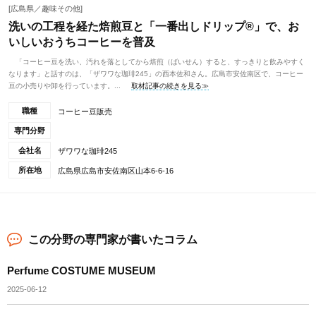
[広島県／趣味その他]
洗いの工程を経た焙煎豆と「一番出しドリップ®」で、お
いしいおうちコーヒーを普及
「コーヒー豆を洗い、汚れを落としてから焙煎（ばいせん）すると、すっきりと飲みやすく
なります」と話すのは、「ザワワな珈琲245」の西本佐和さん。広島市安佐南区で、コーヒー
豆の小売りや卸を行っています。...
取材記事の続きを見る≫
職種
コーヒー豆販売
専門分野
会社名
ザワワな珈琲245
所在地
広島県広島市安佐南区山本6-6-16
この分野の専門家が書いたコラム
Perfume COSTUME MUSEUM
2025-06-12