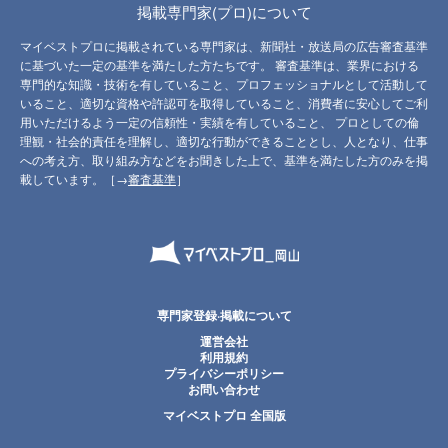
掲載専門家(プロ)について
マイベストプロに掲載されている専門家は、新聞社・放送局の広告審査基準
に基づいた一定の基準を満たした方たちです。 審査基準は、業界における
専門的な知識・技術を有していること、プロフェッショナルとして活動して
いること、適切な資格や許認可を取得していること、消費者に安心してご利
用いただけるよう一定の信頼性・実績を有していること、 プロとしての倫
理観・社会的責任を理解し、適切な行動ができることとし、人となり、仕事
への考え方、取り組み方などをお聞きした上で、基準を満たした方のみを掲
載しています。［→
審査基準
］
専門家登録·掲載について
運営会社
利用規約
プライバシーポリシー
お問い合わせ
マイベストプロ 全国版