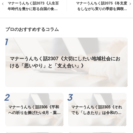
マナーうんちく話2073《人生百
マナーうんちく話2075《冬支度
年時代を豊かに彩る自国の食文
をしながら実りの季節を満喫す
化とテーブルマナー》
る霜月・11月。「いただきま
す」の意味を改めて考える》
プロのおすすめするコラム
マナーうんちく話2307《大切にしたい地域社会にお
ける「思いやり」と「支え合い」》
マナーうんちく話2306《平和
マナーうんちく話2305《それ
への祈りを捧げたい8月・葉
でも「しきたり」は令和の
月》
今、本当に必要なの？》