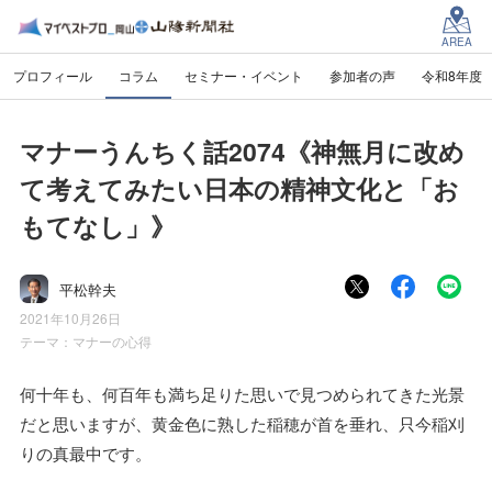
AREA
プロフィール
コラム
セミナー・イベント
参加者の声
令和8年度
マナーうんちく話2074《神無月に改め
て考えてみたい日本の精神文化と「お
もてなし」》
平松幹夫
2021年10月26日
テーマ：
マナーの心得
何十年も、何百年も満ち足りた思いで見つめられてきた光景
だと思いますが、黄金色に熟した稲穂が首を垂れ、只今稲刈
りの真最中です。