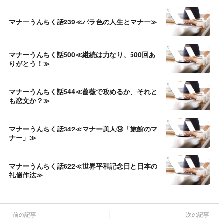
マナーうんちく話239≪バラ色の人生とマナー≫
マナーうんちく話500≪継続は力なり、500回あ
りがとう！≫
マナーうんちく話544≪薔薇で攻めるか、それと
も恋文か？≫
マナーうんちく話342≪マナー美人⑨「旅館のマ
ナー」≫
マナーうんちく話622≪世界平和記念日と日本の
礼儀作法≫
前の記事
次の記事