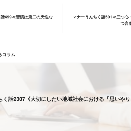
話499≪習慣は第二の天性な
マナーうんちく話501≪三つ心
つ言
るコラム
ちく話2307《大切にしたい地域社会における「思いや