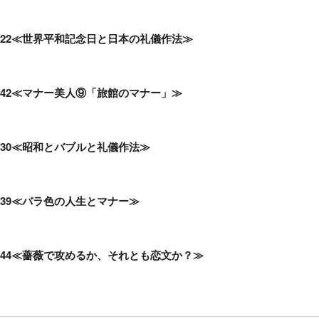
622≪世界平和記念日と日本の礼儀作法≫
42≪マナー美人⑨「旅館のマナー」≫
30≪昭和とバブルと礼儀作法≫
39≪バラ色の人生とマナー≫
544≪薔薇で攻めるか、それとも恋文か？≫