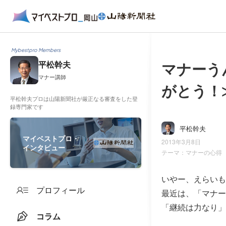
Mybestpro Members
マナーう
平松幹夫
マナー講師
がとう！
平松幹夫プロは山陽新聞社が厳正なる審査をした登
録専門家です
平松幹夫
マイベストプロ・
2013年3月8日
インタビュー
テーマ：
マナーの心得
いやー、えらいも
プロフィール
最近は、「マナー
「継続は力なり」
コラム