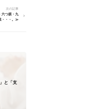
次の記事
・六つ躾・九
葉・・・。≫
り」と「支