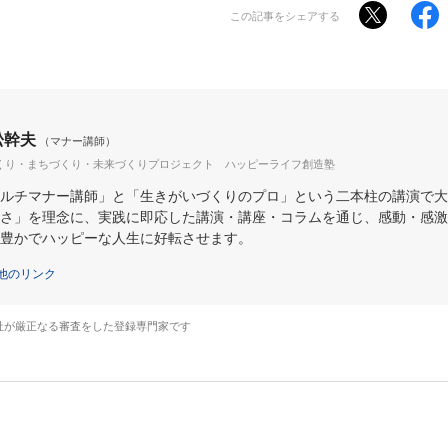
この記事をシェアする
松幹夫
（マナー講師）
くり・まちづくり・未来づくりプロジェクト ハッピーライフ創造塾
ルチマナー講師」と「生きがいづくりのプロ」という二本柱の講演で大
さ」を理念に、実践に即応した講演・講座・コラムを通じ、感動・感激
豊かでハッピーな人生に好転させます。
他のリンク
社が厳正なる審査をした登録専門家です