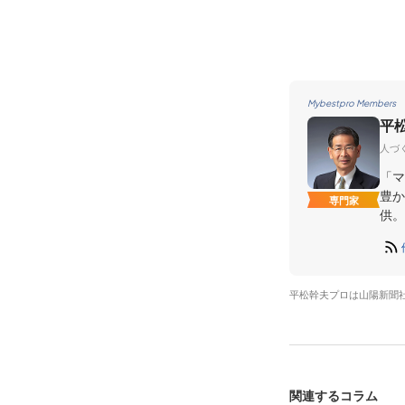
Mybestpro Members
平
人づ
「マ
豊か
専門家
供。
平松幹夫プロは山陽新聞
関連するコラム