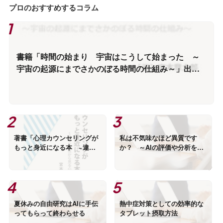
プロのおすすめするコラム
書籍「時間の始まり 宇宙はこうして始まった ～
宇宙の起源にまでさかのぼる時間の仕組み～」出版
情報
著書「心理カウンセリングが
私は不気味なほど異質です
もっと身近になる本 ~違っ
か？ ～AIの評価や分析を評
た視点から見る心理学~」出
価、分析する～
版のお知らせ
夏休みの自由研究はAIに手伝
熱中症対策としての効率的な
ってもらって終わらせる
タブレット摂取方法