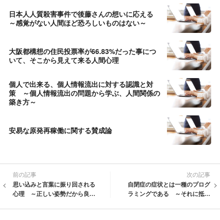
日本人人質殺害事件で後藤さんの想いに応える
～感覚がない人間ほど恐ろしいものはない～
大阪都構想の住民投票率が66.83%だった事につ
いて、そこから見えて来る人間心理
個人で出来る、個人情報流出に対する認識と対
策 ～個人情報流出の問題から学ぶ、人間関係の
築き方～
安易な原発再稼働に関する賛成論
前の記事
次の記事
思い込みと言葉に振り回される
自閉症の症状とは一種のプログ
心理 ～正しい姿勢だから良い
ラミングである ～それに抵抗
わけではない～
すると苦しみが生まれる～