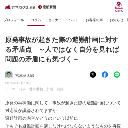
AREA
プロフィール
コラム
セミナー・イベント
お客様の声
お知らせ・
原発事故が起きた際の避難計画に対す
る矛盾点 ～人ではなく自分を見れば
問題の矛盾にも気づく～
宮本章太郎
2015年12月19日
テーマ：
時事・世事世相・所感・雑感
原発の再稼働に関して、事故が起きた際の避難計画について
対応策が議論されてますが
避難計画の内容がどうのという以前に
そもそも避難計画を講じなければならないようなものを再稼