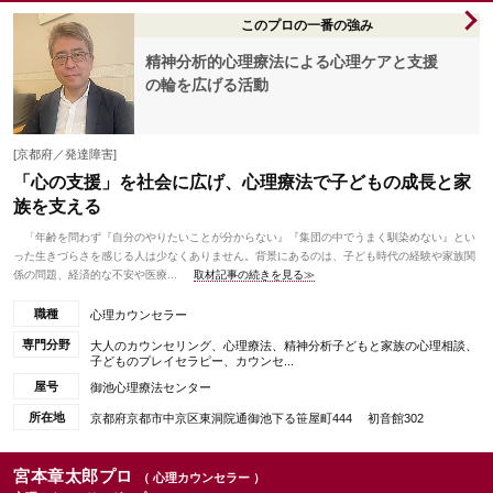
このプロの一番の強み
精神分析的心理療法による心理ケアと支援
の輪を広げる活動
[京都府／発達障害]
「心の支援」を社会に広げ、心理療法で子どもの成長と家
族を支える
「年齢を問わず『自分のやりたいことが分からない』『集団の中でうまく馴染めない』とい
った生きづらさを感じる人は少なくありません。背景にあるのは、子ども時代の経験や家族関
係の問題、経済的な不安や医療...
取材記事の続きを見る≫
職種
心理カウンセラー
専門分野
大人のカウンセリング、心理療法、精神分析子どもと家族の心理相談、
子どものプレイセラピー、カウンセ...
屋号
御池心理療法センター
所在地
京都府京都市中京区東洞院通御池下る笹屋町444 初音館302
宮本章太郎プロ
（ 心理カウンセラー ）