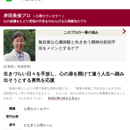
岸田美保プロ
（ 心理カウンセラー ）
心の深層をたどり苦悩や不安をやわらげる心理療法のプロ
このプロの一番の強み
無自覚な心傷体験と向き合う精神分析的手
法をメインとするケア
[京都府／発達障害]
生きづらい日々を手放し、心の扉を開けて違う人生へ踏み
出そうとする勇気を応援
「家族や親しい人との間で親密な関係が築けない」「職場や家庭に不足はないはずなのに、
現実味がなく常に不安がつきまとう」、さらには「自らの存在そのものに危機感を覚えること
がある」 そんな生きづらさ...
取材記事の続きを見る≫
職種
心理カウンセラー
専門分野
屋号
ひなぎく心理ルーム