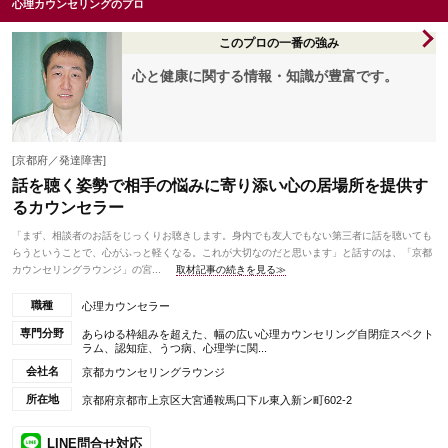
心理カウンセリングのプロ
このプロの一番の強み
心と健康に関する情報・知識が豊富です。
[京都府／発達障害]
話を聴く姿勢で相手の悩みに寄り添い心の居場所を提供す
るカウンセラー
「まず、相談者のお話をじっくりお聴きします。身内でも友人でもない第三者に話を聴いても
らうということで、心がふっと軽くなる。これが大切なのだと思います」と話すのは、「京都
カウンセリングラウンジ」の宮...
取材記事の続きを見る≫
職種
心理カウンセラー
専門分野
あらゆる枠組みを超えた、幅の広い心理カウンセリング自閉症スペクト
ラム、認知症、うつ病、心理学に関...
会社名
京都カウンセリングラウンジ
所在地
京都府京都市上京区大宮通鞍馬口下ル東入新ン町602-2
LINE問合せ対応