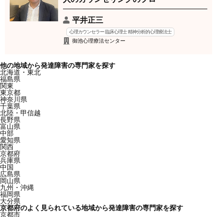
平井正三
心理カウンセラー 臨床心理士 精神分析的心理療法士
御池心理療法センター
他の地域から発達障害の専門家を探す
北海道・東北
福島県
関東
東京都
神奈川県
千葉県
北陸・甲信越
長野県
富山県
中部
愛知県
関西
京都府
兵庫県
中国
広島県
岡山県
九州・沖縄
福岡県
大分県
京都府のよく見られている地域から発達障害の専門家を探す
京都市