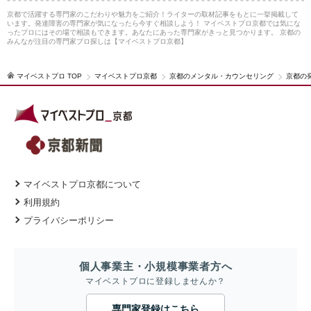
京都で活躍する専門家のこだわりや魅力をご紹介！ライターの取材記事をもとに一挙掲載して
います。発達障害の専門家が気になったら今すぐ相談しよう！ マイベストプロ京都では気にな
ったプロにはその場で相談もできます。あなたにあった専門家がきっと見つかります。 京都の
みんなが注目の専門家プロ探しは【マイベストプロ京都】
マイベストプロ TOP
マイベストプロ京都
京都のメンタル・カウンセリング
京都の
マイベストプロ京都について
利用規約
プライバシーポリシー
個人事業主・小規模事業者方へ
マイベストプロに登録しませんか？
専門家登録はこちら