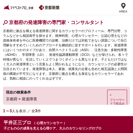
AREA
京都府の発達障害の専門家・コンサルタント
京都府に拠点を構える発達障害に関するカウンセラーのプロフィール、専門分野、コ
ラムなどから相談相手を探せます。精神科医、心理カウンセラー、公認心理士などの
資格保有者を中心に医療機関での診断、治療だけでは対処できない課題について自己
理解をすすめていくためのアプローチを継続的に促すサポートを行います。発達障害
にはいくつかのタイプがあり、自閉スペクトラム症（ASD）、注意欠如・多動性障害
（ADHD）、学習障害（LD）、発達性協調運動障害（DCD）などが挙げられ、各々で
特徴が異なり、生活していく上でつまづくポイントも異なります。子どもだけではな
く大人の発達障害という言葉もよく聞かれるようになり、カウンセリングの必要性が
注目されています。発達障害は本人、家族、就業先の企業も含めた相互認識と人間関
係の構築が不可欠になります。京都府に拠点を構える身近なるカウンセラーであれ
ば、気軽に相談にのってくれるはずです。
現在の検索条件
＋
京都府
×
発達障害
フリーワー
ドで絞込み
1～3
3
人を表示 ／ 全
件
平井正三プロ
（ 心理カウンセラー ）
子どもの心の成長を支える心理ケア、大人のカウンセリングのプロ