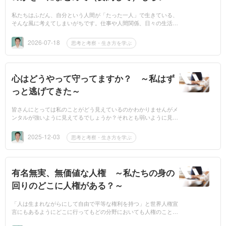
した～
私たちはふだん、自分という人間が「たった一人」で生きている、
そんな風に考えてしまいがちです。仕事や人間関係、日々の生活の
中で、「すべてを完璧にこなさなければならない」「失敗や間違い
は絶対に許さ...
2026-07-18
思考と考察・生き方を学ぶ
心はどうやって守ってますか？ ～私はず
っと逃げてきた～
皆さんにとっては私のことがどう見えているのかわかりませんがメ
ンタルが強いように見えてるでしょうか？それとも弱いように見え
てるでしょうか？私自身は小心者でビビリで意気地なしな上に少し
の不安やス...
2025-12-03
思考と考察・生き方を学ぶ
有名無実、無価値な人権 ～私たちの身の
回りのどこに人権がある？～
「人は生まれながらにして自由で平等な権利を持つ」と世界人権宣
言にもあるようにどこに行ってもどの分野においても人権のことが
強く言われます。しかしそんなに、そこまで言われるくらい尊重さ