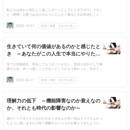
私たちは何かと気忙しく過ごしボーっとしてたりダラダラしてるこ
と（時間）が悪であるかのようにとにかく寝るとき以外休むことな
く日々動き続けています。どうして休むことやゆっくりすることが
いけないので...
2023-10-01
思考と考察・生き方を学ぶ
生きていて何の価値があるのかと感じたと
き ～あなたがこの人生で本当にやりたか
ったこと～
全てが失敗続き。何をしてもうまくいかない。空回りばかりして最
悪の人生。何一つ良いことがないどころかもう終わった、生きてる
価値はないと精神的に追い込まれるとどうしても死にたいと考えて
しまいませ...
2023-04-11
思考と考察・生き方を学ぶ
理解力の低下 ～機能障害なのか衰えなの
か、それとも時代の影響なのか～
歳がいってきたからなのかわかりませんが若い頃はそうでもなかっ
たように思いますけど段々理解力というものが衰えてきたように感
じます。以前でしたら取扱説明書を読めば何が書いてあるのか理解