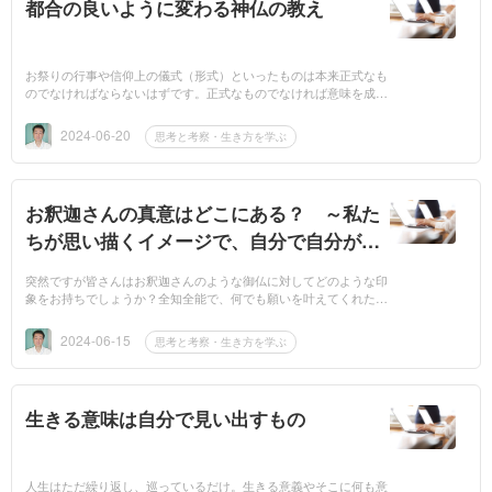
都合の良いように変わる神仏の教え
お祭りの行事や信仰上の儀式（形式）といったものは本来正式なも
のでなければならないはずです。正式なものでなければ意味を成さ
ないはずのこれら形式はコロナ禍（コロナ対策）や混雑の解消とい
った理由によ...
2024-06-20
思考と考察・生き方を学ぶ
お釈迦さんの真意はどこにある？ ～私た
ちが思い描くイメージで、自分で自分が振
り回されている～
突然ですが皆さんはお釈迦さんのような御仏に対してどのような印
象をお持ちでしょうか？全知全能で、何でも願いを叶えてくれたり
苦しみから救ってくれるといったイメージがあるかもしれません。
そしたら私...
2024-06-15
思考と考察・生き方を学ぶ
生きる意味は自分で見い出すもの
人生はただ繰り返し、巡っているだけ。生きる意義やそこに何も意