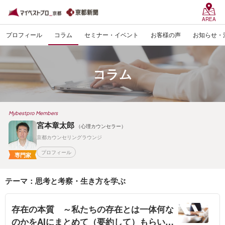
AREA
プロフィール
コラム
セミナー・イベント
お客様の声
お知らせ・
コラム
Mybestpro Members
宮本章太郎
（心理カウンセラー）
京都カウンセリングラウンジ
プロフィール
専門家
テーマ：思考と考察・生き方を学ぶ
存在の本質 ～私たちの存在とは一体何な
のかをAIにまとめて（要約して）もらいま