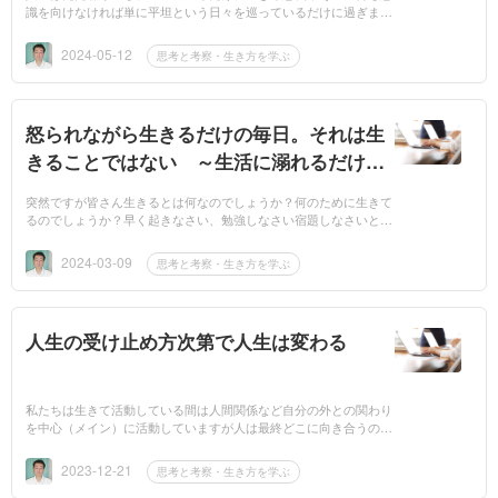
識を向けなければ単に平坦という日々を巡っているだけに過ぎませ
ん。自分では何も意識をしてなくても周りは変化してますから（自
分と周りと...
2024-05-12
思考と考察・生き方を学ぶ
怒られながら生きるだけの毎日。それは生
きることではない ～生活に溺れるだけの
人生なのか～
突然ですが皆さん生きるとは何なのでしょうか？何のために生きて
るのでしょうか？早く起きなさい、勉強しなさい宿題しなさいと毎
日怒られ仕事では常に上司の顔色をうかがい、失敗しないようにと
気を揉みなが...
2024-03-09
思考と考察・生き方を学ぶ
人生の受け止め方次第で人生は変わる
私たちは生きて活動している間は人間関係など自分の外との関わり
を中心（メイン）に活動していますが人は最終どこに向き合うのか
と言いますと自分自身に対してではないでしょうか？誰かと交流し
ている内は良...
2023-12-21
思考と考察・生き方を学ぶ