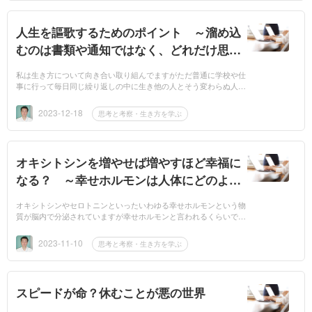
人生を謳歌するためのポイント ～溜め込
むのは書類や通知ではなく、どれだけ思い
出を溜め込めるか～
私は生き方について向き合い取り組んでますがただ普通に学校や仕
事に行って毎日同じ繰り返しの中に生き他の人とそう変わらぬ人
生、生き方では虚しいように感じます。もちろん人それぞれ人生は
ドラマのよう...
2023-12-18
思考と考察・生き方を学ぶ
オキシトシンを増やせば増やすほど幸福に
なる？ ～幸せホルモンは人体にどのよう
な影響を及ぼしているのか～
オキシトシンやセロトニンといったいわゆる幸せホルモンという物
質が脳内で分泌されていますが幸せホルモンと言われるくらいです
からより多く分泌されることで幸福感が増すと言われています。実
際幸福感に包...
2023-11-10
思考と考察・生き方を学ぶ
スピードが命？休むことが悪の世界