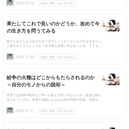
れているでしょ...
2025-05-12
思考と考察・生き方を学ぶ
果たしてこれで良いのかどうか、改めて今
の生き方を問うてみる
皆さんはどんな人生を生きてるでしょうか？どんな人生を生きたい
と願われてるでしょうか？目の前の課題に向き合う人生。子どもの
成長や自分の老後を心配する人生。人から搾取する（何かを奪い取
る）事ばかり...
2024-11-26
思考と考察・生き方を学ぶ
紛争の火種はどこからもたらされるのか
～自分のモノからの脱却～
世界では紛争や戦争など争いが絶えず言い分はともかく歴史は繰り
返されています。紛争の発端となるのは領土問題や民族、宗教など
互いの違いを認め合えずお互いの反発によって生じるものではない
でしょうか。...
2024-11-17
思考と考察・生き方を学ぶ