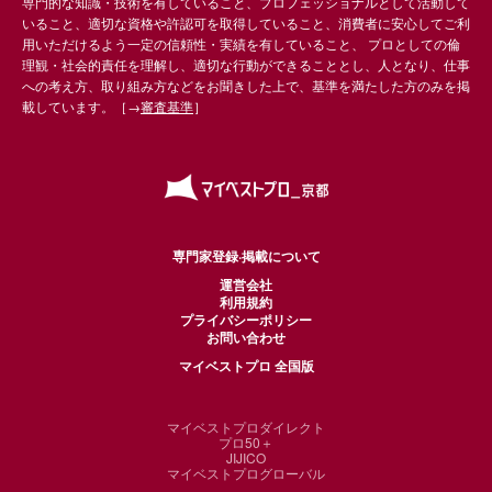
専門的な知識・技術を有していること、プロフェッショナルとして活動して
いること、適切な資格や許認可を取得していること、消費者に安心してご利
用いただけるよう一定の信頼性・実績を有していること、 プロとしての倫
理観・社会的責任を理解し、適切な行動ができることとし、人となり、仕事
への考え方、取り組み方などをお聞きした上で、基準を満たした方のみを掲
載しています。［→
審査基準
］
専門家登録·掲載について
運営会社
利用規約
プライバシーポリシー
お問い合わせ
マイベストプロ 全国版
マイベストプロダイレクト
プロ50＋
JIJICO
マイベストプログローバル