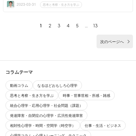
できてすぐに...
2023-03-31
思考と考察・生き方を学ぶ
1
2
3
4
5
…
13
次のページへ
コラムテーマ
動画コラム
なるほどおもしろ心理学
思考と考察・生き方を学ぶ
時事・世事世相・所感・雑感
統合心理学・応用心理学・社会問題（課題）
発達障害・自閉症の心理学・広汎性発達障害
相対性心理学・時間・空間学（時空学）
仕事・生活・ビジネス
心理学コラム・心理トレーニング、テクニック