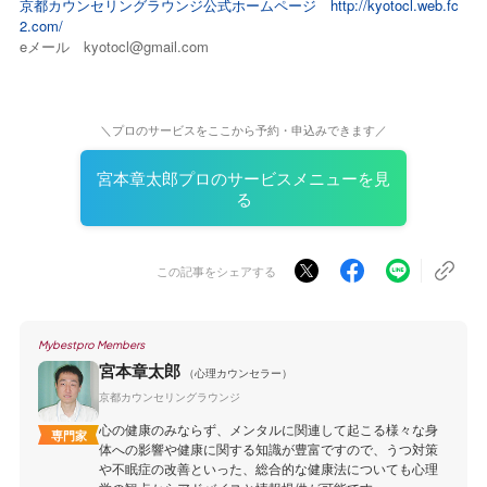
京都カウンセリングラウンジ公式ホームページ
http://kyotocl.web.fc
2.com/
eメール kyotocl@gmail.com
＼プロのサービスをここから予約・申込みできます／
宮本章太郎プロのサービスメニューを見
る
この記事をシェアする
Mybestpro Members
宮本章太郎
（心理カウンセラー）
京都カウンセリングラウンジ
心の健康のみならず、メンタルに関連して起こる様々な身
専門家
体への影響や健康に関する知識が豊富ですので、うつ対策
や不眠症の改善といった、総合的な健康法についても心理