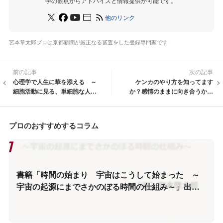
学の観点からアドバイスと情報提供が可能です。
他のリンク
宮本章太郎プロは京都新聞が厳正なる審査をした登録専門家です
前の記事
次の記事
心理学で人生に華を添える ～
ケンカのやり方を知ってます
細胞活動に見る、単細胞な人と
か？感情のままに向き合うから
そうでない人との違い～
ケンカ別れするんです
プロのおすすめするコラム
書籍「時間の始まり 宇宙はこうして始まった ～
宇宙の起源にまでさかのぼる時間の仕組み～」出版
情報