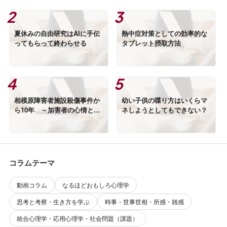
夏休みの自由研究はAIに手伝
熱中症対策としての効率的な
ってもらって終わらせる
タブレット摂取方法
相模原障害者施設殺傷事件か
幼い子供の喋り方はいくらマ
ら10年 ～加害者の心情と優
ネしようとしてもできない？
生思想は別物～
コラムテーマ
動画コラム
なるほどおもしろ心理学
思考と考察・生き方を学ぶ
時事・世事世相・所感・雑感
統合心理学・応用心理学・社会問題（課題）