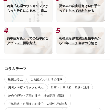
著書「心理カウンセリングが
夏休みの自由研究はAIに手伝
もっと身近になる本 ~違っ
ってもらって終わらせる
た視点から見る心理学~」出
版のお知らせ
熱中症対策としての効率的な
相模原障害者施設殺傷事件か
タブレット摂取方法
ら10年 ～加害者の心情と優
生思想は別物～
コラムテーマ
動画コラム
なるほどおもしろ心理学
思考と考察・生き方を学ぶ
時事・世事世相・所感・雑感
統合心理学・応用心理学・社会問題（課題）
発達障害・自閉症の心理学・広汎性発達障害