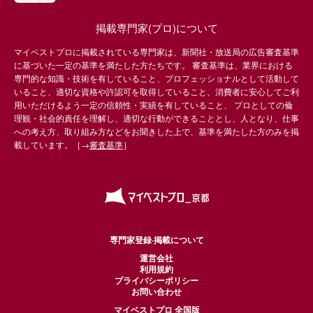
掲載専門家(プロ)について
マイベストプロに掲載されている専門家は、新聞社・放送局の広告審査基準
に基づいた一定の基準を満たした方たちです。 審査基準は、業界における
専門的な知識・技術を有していること、プロフェッショナルとして活動して
いること、適切な資格や許認可を取得していること、消費者に安心してご利
用いただけるよう一定の信頼性・実績を有していること、 プロとしての倫
理観・社会的責任を理解し、適切な行動ができることとし、人となり、仕事
への考え方、取り組み方などをお聞きした上で、基準を満たした方のみを掲
載しています。［→
審査基準
］
専門家登録·掲載について
運営会社
利用規約
プライバシーポリシー
お問い合わせ
マイベストプロ 全国版