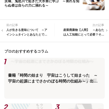
茨城、鬼怒川で起きた大水害に学ぶ ～畏れを知
らぬ者は自らの力に溺れる～
前の記事
次の記事
人が生きる意味について ～ア
産業廃棄物【人間】 ～あなた
インシュタインとあなたとでは
は人工知能にとって必要？それ
どちらが価値のある人間か？～
とも不要品？人類が必要なくな
る時代～
プロのおすすめするコラム
書籍「時間の始まり 宇宙はこうして始まった ～
宇宙の起源にまでさかのぼる時間の仕組み～」出版
情報