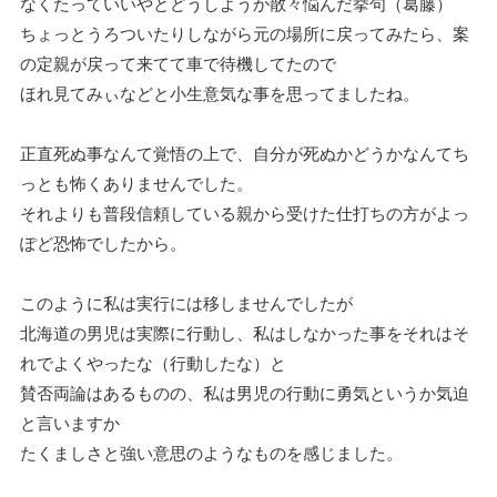
なくたっていいやとどうしようか散々悩んだ挙句（葛藤）
ちょっとうろついたりしながら元の場所に戻ってみたら、案
の定親が戻って来てて車で待機してたので
ほれ見てみぃなどと小生意気な事を思ってましたね。
正直死ぬ事なんて覚悟の上で、自分が死ぬかどうかなんてち
っとも怖くありませんでした。
それよりも普段信頼している親から受けた仕打ちの方がよっ
ぽど恐怖でしたから。
このように私は実行には移しませんでしたが
北海道の男児は実際に行動し、私はしなかった事をそれはそ
れでよくやったな（行動したな）と
賛否両論はあるものの、私は男児の行動に勇気というか気迫
と言いますか
たくましさと強い意思のようなものを感じました。