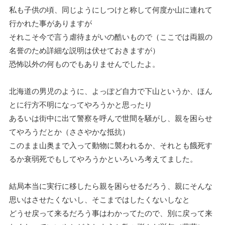
私も子供の頃、同じようにしつけと称して何度か山に連れて
行かれた事がありますが
それこそ今で言う虐待まがいの酷いもので（ここでは両親の
名誉のため詳細な説明は伏せておきますが）
恐怖以外の何ものでもありませんでしたよ。
北海道の男児のように、よっぽど自力で下山というか、ほん
とに行方不明になってやろうかと思ったり
あるいは街中に出て警察を呼んで世間を騒がし、親を困らせ
てやろうだとか（ささやかな抵抗）
このまま山奥まで入って動物に襲われるか、それとも餓死す
るか衰弱死でもしてやろうかといろいろ考えてました。
結局本当に実行に移したら親を困らせるだろう、親にそんな
思いはさせたくないし、そこまではしたくないしなと
どうせ戻って来るだろう事はわかってたので、別に戻って来