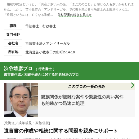
相続や終活というと、「資産が多い人の話」「まだ先のこと」と感じる人も多いかもしれま
せん。しかし、苫小牧市の「アンドリーガル」で代表を務める司法書士の上田浩司さんは、
「終活というのは、亡くなる準備...
取材記事の続きを見る≫
職種
司法書士、行政書士
専門分野
会社名
司法書士法人アンドリーガル
所在地
北海道苫小牧市日の出町2-14-18
渋谷靖彦プロ
（ 行政書士 ）
遺言書作成と相続手続きに関する問題解決のプロ
このプロの一番の強み
親族関係が複雑な案件や緊急性の高い案件
も的確かつ迅速に処理
[北海道／成年後見・家族信託]
遺言書の作成や相続に関する問題を親身にサポート