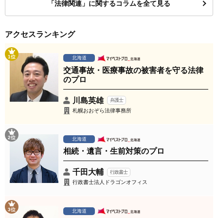
「法律関連」に関するコラムを全て見る
アクセスランキング
1位
北海道
交通事故・医療事故の被害者を守る法律
のプロ
川島英雄
弁護士
札幌おおぞら法律事務所
2位
北海道
相続・遺言・生前対策のプロ
千田大輔
行政書士
行政書士法人ドラゴンオフィス
3位
北海道