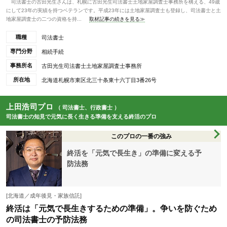
司法書士の古田光生さんは、札幌に古田光生司法書士土地家屋調査士事務所を構える、49歳
にして23年の実績を持つベテランです。平成23年には土地家屋調査士も登録し、司法書士と土
地家屋調査士の二つの資格を持...
取材記事の続きを見る≫
職種
司法書士
専門分野
相続手続
事務所名
古田光生司法書士土地家屋調査士事務所
所在地
北海道札幌市東区北三十条東十六丁目3番26号
上田浩司プロ
（ 司法書士、行政書士 ）
司法書士の知見で元気に長く生きる準備を支える終活のプロ
このプロの一番の強み
終活を「元気で長生き」の準備に変える予
防法務
[北海道／成年後見・家族信託]
終活は「元気で長生きするための準備」。争いを防ぐため
の司法書士の予防法務