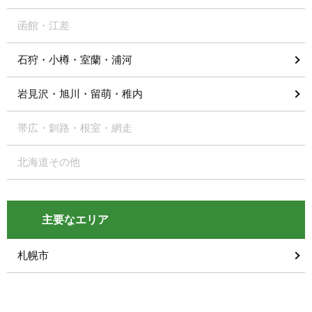
函館・江差
石狩・小樽・室蘭・浦河
岩見沢・旭川・留萌・稚内
帯広・釧路・根室・網走
北海道その他
主要なエリア
札幌市