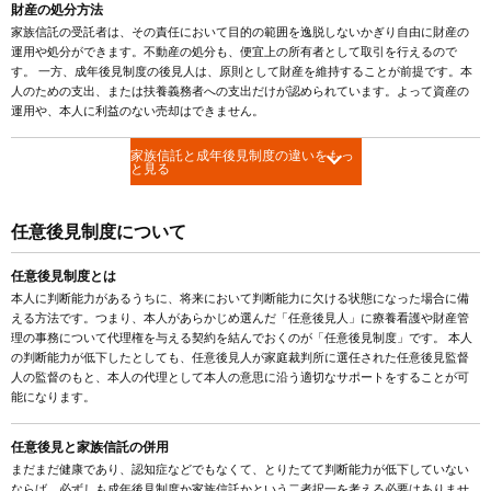
財産の処分方法
家族信託の受託者は、その責任において目的の範囲を逸脱しないかぎり自由に財産の
運用や処分ができます。不動産の処分も、便宜上の所有者として取引を行えるので
す。 一方、成年後見制度の後見人は、原則として財産を維持することが前提です。本
人のための支出、または扶養義務者への支出だけが認められています。よって資産の
運用や、本人に利益のない売却はできません。
家族信託と成年後見制度の違いをもっ
と見る
任意後見制度について
任意後見制度とは
本人に判断能力があるうちに、将来において判断能力に欠ける状態になった場合に備
える方法です。つまり、本人があらかじめ選んだ「任意後見人」に療養看護や財産管
理の事務について代理権を与える契約を結んでおくのが「任意後見制度」です。 本人
の判断能力が低下したとしても、任意後見人が家庭裁判所に選任された任意後見監督
人の監督のもと、本人の代理として本人の意思に沿う適切なサポートをすることが可
能になります。
任意後見と家族信託の併用
まだまだ健康であり、認知症などでもなくて、とりたてて判断能力が低下していない
ならば、必ずしも成年後見制度か家族信託かという二者択一を考える必要はありませ