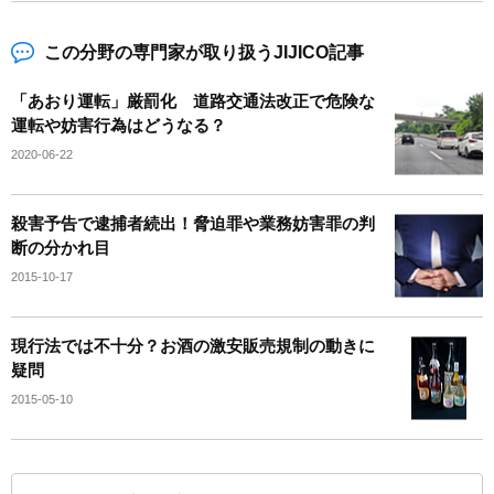
この分野の専門家が取り扱うJIJICO記事
「あおり運転」厳罰化 道路交通法改正で危険な
運転や妨害行為はどうなる？
2020-06-22
殺害予告で逮捕者続出！脅迫罪や業務妨害罪の判
断の分かれ目
2015-10-17
現行法では不十分？お酒の激安販売規制の動きに
疑問
2015-05-10