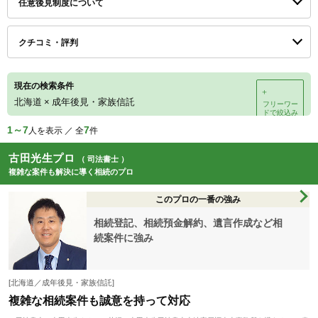
任意後見制度について
クチコミ・評判
現在の検索条件
＋
北海道
×
成年後見・家族信託
フリーワー
ドで絞込み
1～7
7
人を表示 ／ 全
件
古田光生プロ
（ 司法書士 ）
複雑な案件も解決に導く相続のプロ
このプロの一番の強み
相続登記、相続預金解約、遺言作成など相
続案件に強み
[北海道／成年後見・家族信託]
複雑な相続案件も誠意を持って対応