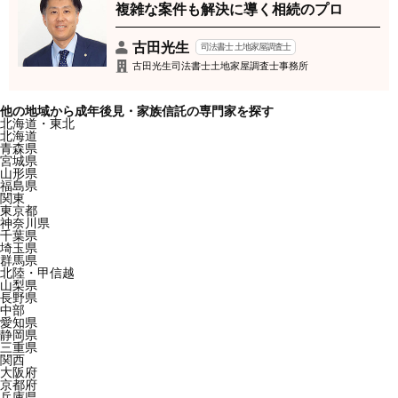
複雑な案件も解決に導く相続のプロ
古田光生
司法書士 土地家屋調査士
古田光生司法書士土地家屋調査士事務所
他の地域から成年後見・家族信託の専門家を探す
北海道・東北
北海道
青森県
宮城県
山形県
福島県
関東
東京都
神奈川県
千葉県
埼玉県
群馬県
北陸・甲信越
山梨県
長野県
中部
愛知県
静岡県
三重県
関西
大阪府
京都府
兵庫県