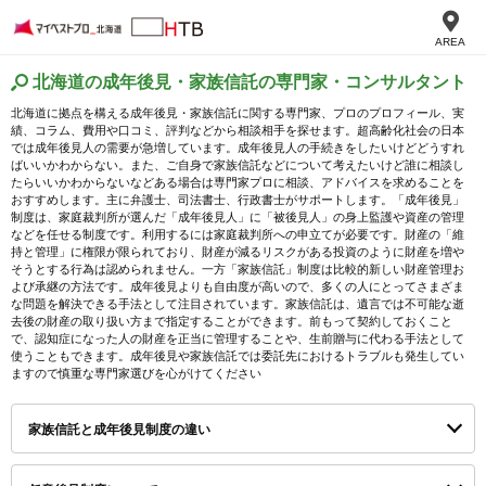
AREA
北海道の成年後見・家族信託の専門家・コンサルタント
北海道に拠点を構える成年後見・家族信託に関する専門家、プロのプロフィール、実
績、コラム、費用や口コミ、評判などから相談相手を探せます。超高齢化社会の日本
では成年後見人の需要が急増しています。成年後見人の手続きをしたいけどどうすれ
ばいいかわからない。また、ご自身で家族信託などについて考えたいけど誰に相談し
たらいいかわからないなどある場合は専門家プロに相談、アドバイスを求めることを
おすすめします。主に弁護士、司法書士、行政書士がサポートします。「成年後見」
制度は、家庭裁判所が選んだ「成年後見人」に「被後見人」の身上監護や資産の管理
などを任せる制度です。利用するには家庭裁判所への申立てが必要です。財産の「維
持と管理」に権限が限られており、財産が減るリスクがある投資のように財産を増や
そうとする行為は認められません。一方「家族信託」制度は比較的新しい財産管理お
よび承継の方法です。成年後見よりも自由度が高いので、多くの人にとってさまざま
な問題を解決できる手法として注目されています。家族信託は、遺言では不可能な逝
去後の財産の取り扱い方まで指定することができます。前もって契約しておくこと
で、認知症になった人の財産を正当に管理することや、生前贈与に代わる手法として
使うこともできます。成年後見や家族信託では委託先におけるトラブルも発生してい
ますので慎重な専門家選びを心がけてください
家族信託と成年後見制度の違い