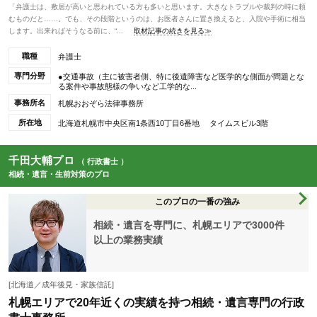
「弁護士は、敷居が高いと思われている方も多いと思います。大きなトラブルや裁判の時に頼
むものだと……。でも、その段階というのは、お医者さんに置き換えると、入院や手術に相当
します。出来ればそうなる前に、“...
取材記事の続きを見る≫
職種
弁護士
専門分野
●交通事故（主に被害者側、特に後遺障害など医学的な側面が問題とな
る案件や事故態様の争いなど工学的な...
事務所名
札幌おおぞら法律事務所
所在地
北海道札幌市中央区南1条西10丁目6番地 タイムスビル3階
千田大輔プロ
（ 行政書士 ）
相続・遺言・生前対策のプロ
このプロの一番の強み
相続・遺言を専門に、札幌エリアで3000件
以上の業務実績
[北海道／成年後見・家族信託]
札幌エリアで20年近くの実績を持つ相続・遺言専門の行政