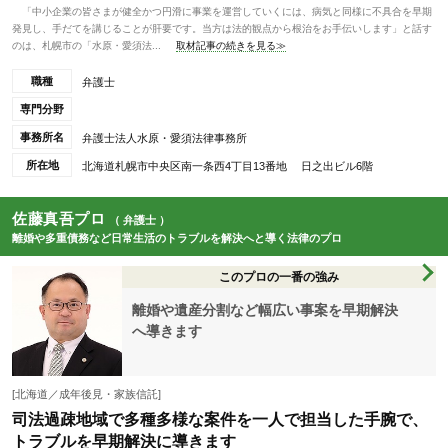
「中小企業の皆さまが健全かつ円滑に事業を運営していくには、病気と同様に不具合を早期
発見し、手だてを講じることが肝要です。当方は法的観点から根治をお手伝いします」と話す
のは、札幌市の「水原・愛須法...
取材記事の続きを見る≫
職種
弁護士
専門分野
事務所名
弁護士法人水原・愛須法律事務所
所在地
北海道札幌市中央区南一条西4丁目13番地 日之出ビル6階
佐藤真吾プロ
（ 弁護士 ）
離婚や多重債務など日常生活のトラブルを解決へと導く法律のプロ
このプロの一番の強み
離婚や遺産分割など幅広い事案を早期解決
へ導きます
[北海道／成年後見・家族信託]
司法過疎地域で多種多様な案件を一人で担当した手腕で、
トラブルを早期解決に導きます