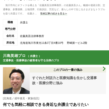
旭川市内にオフィスを構える「佐藤真吾法律事務所」の佐藤真吾さん。離婚や遺産分割、交
通事故、多重債務、土地境界、行政訴訟、労災など、暮らしの中で生じるさまざまなトラブル
を扱う弁護士です。 佐藤さ...
取材記事の続きを見る≫
職種
弁護士
専門分野
会社名
佐藤真吾法律事務所
所在地
北海道旭川市東光11条3丁目4番10号 野嶋第一ビル2階
川島英雄プロ
（ 弁護士 ）
交通事故・医療事故の被害者を守る法律のプロ
このプロの一番の強み
すぐれた対話力と医療知識を生かし交通事
故・医療分野に強み
[北海道／成年後見・家族信託]
何でも気軽に相談できる身近な弁護士でありたい