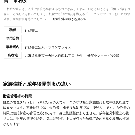
書士事務所
相続や遺言は、人生で何度も経験するものではありません。いざというとき「誰に相談すべ
きか」と悩む人は多いでしょう。札幌中心部に拠点を構える「ドラゴンオフィス」は、相続や
遺言、家族信託を専門にしてい...
取材記事の続きを見る≫
職種
行政書士
専門分野
事務所名
行政書士法人ドラゴンオフィス
所在地
北海道札幌市中央区大通西11丁目4番地 登記センタービル3階
家族信託と成年後見制度の違い
財産管理者の権限
財産の管理を行うという同じ役目の人でも、その呼び名は家族信託と成年後見制度で
は異なります。家族信託では「受託者」成年後見制度では「後見人」です。 受託者の
権限は信託財産の管理と処分のみで、身上監護権はありません。成年後見制度上の後
見人は、財産の管理や処分、身上監護権、本人が行った法律行為の同意や取消の権限
があります。