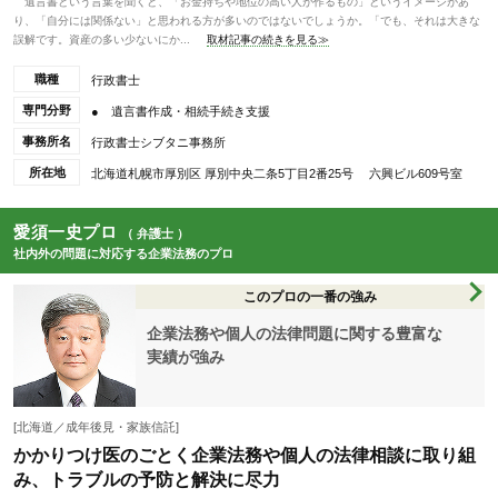
遺言書という言葉を聞くと、「お金持ちや地位の高い人が作るもの」というイメージがあ
り、「自分には関係ない」と思われる方が多いのではないでしょうか。「でも、それは大きな
誤解です。資産の多い少ないにか...
取材記事の続きを見る≫
職種
行政書士
専門分野
● 遺言書作成・相続手続き支援
事務所名
行政書士シブタニ事務所
所在地
北海道札幌市厚別区 厚別中央二条5丁目2番25号 六興ビル609号室
愛須一史プロ
（ 弁護士 ）
社内外の問題に対応する企業法務のプロ
このプロの一番の強み
企業法務や個人の法律問題に関する豊富な
実績が強み
[北海道／成年後見・家族信託]
かかりつけ医のごとく企業法務や個人の法律相談に取り組
み、トラブルの予防と解決に尽力