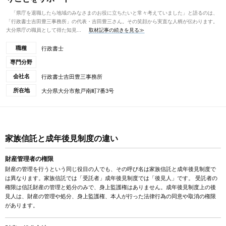
「県庁を退職したら地域のみなさまのお役に立ちたいと常々考えていました」と語るのは、
「行政書士吉田豊三事務所」の代表・吉田豊三さん。その笑顔から実直な人柄が伝わります。
大分県庁の職員として得た知見...
取材記事の続きを見る≫
職種
行政書士
専門分野
会社名
行政書士吉田豊三事務所
所在地
大分県大分市敷戸南町7番3号
家族信託と成年後見制度の違い
財産管理者の権限
財産の管理を行うという同じ役目の人でも、その呼び名は家族信託と成年後見制度で
は異なります。家族信託では「受託者」成年後見制度では「後見人」です。 受託者の
権限は信託財産の管理と処分のみで、身上監護権はありません。成年後見制度上の後
見人は、財産の管理や処分、身上監護権、本人が行った法律行為の同意や取消の権限
があります。