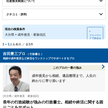
任意後見制度について
クチコミ・評判
現在の検索条件
＋
大分県
×
成年後見・家族信託
フリーワー
ドで絞込み
1～1
1
人を表示 ／ 全
件
吉田豊三プロ
（ 行政書士 ）
相続や成年後見など終活をワンストップでサポートするプロ
このプロの一番の強み
成年後見から相続、遺品整理まで。人生の
終わりに寄り添います
[大分県／成年後見・家族信託]
長年の行政経験が強みの行政書士。相続や終活に関する困
りごとをサポート