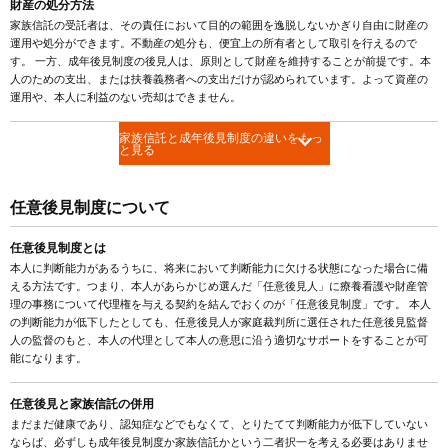
財産の処分方法
家族信託の受託者は、その責任において目的の範囲を逸脱しないかぎり自由に財産の
運用や処分ができます。不動産の処分も、便宜上の所有者として取引を行えるので
す。 一方、成年後見制度の後見人は、原則として財産を維持することが前提です。本
人のための支出、または扶養義務者への支出だけが認められています。よって資産の
運用や、本人に利益のない売却はできません。
家族信託と成年後見制度の違いをもっ
と見る
任意後見制度について
任意後見制度とは
本人に判断能力があるうちに、将来において判断能力に欠ける状態になった場合に備
える方法です。つまり、本人があらかじめ選んだ「任意後見人」に療養看護や財産管
理の事務について代理権を与える契約を結んでおくのが「任意後見制度」です。 本人
の判断能力が低下したとしても、任意後見人が家庭裁判所に選任された任意後見監督
人の監督のもと、本人の代理として本人の意思に沿う適切なサポートをすることが可
能になります。
任意後見と家族信託の併用
まだまだ健康であり、認知症などでもなくて、とりたてて判断能力が低下していない
ならば、必ずしも成年後見制度か家族信託かという二者択一を考える必要はありませ