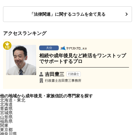
「法律関連」に関するコラムを全て見る
アクセスランキング
1位
大分
相続や成年後見など終活をワンストップ
でサポートするプロ
吉田豊三
行政書士
行政書士吉田豊三事務所
他の地域から成年後見・家族信託の専門家を探す
北海道・東北
北海道
青森県
宮城県
山形県
福島県
関東
東京都
神奈川県