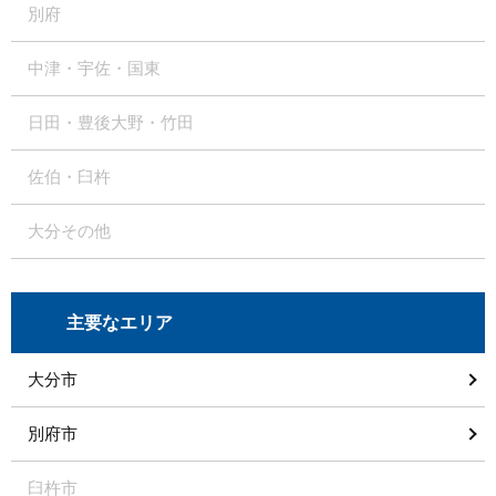
別府
中津・宇佐・国東
日田・豊後大野・竹田
佐伯・臼杵
大分その他
主要なエリア
大分市
別府市
臼杵市