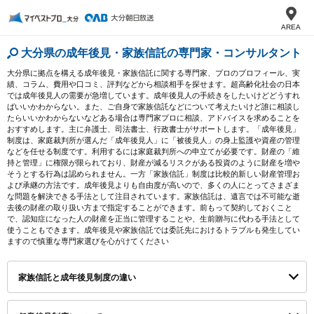
AREA
大分県の成年後見・家族信託の専門家・コンサルタント
大分県に拠点を構える成年後見・家族信託に関する専門家、プロのプロフィール、実
績、コラム、費用や口コミ、評判などから相談相手を探せます。超高齢化社会の日本
では成年後見人の需要が急増しています。成年後見人の手続きをしたいけどどうすれ
ばいいかわからない。また、ご自身で家族信託などについて考えたいけど誰に相談し
たらいいかわからないなどある場合は専門家プロに相談、アドバイスを求めることを
おすすめします。主に弁護士、司法書士、行政書士がサポートします。「成年後見」
制度は、家庭裁判所が選んだ「成年後見人」に「被後見人」の身上監護や資産の管理
などを任せる制度です。利用するには家庭裁判所への申立てが必要です。財産の「維
持と管理」に権限が限られており、財産が減るリスクがある投資のように財産を増や
そうとする行為は認められません。一方「家族信託」制度は比較的新しい財産管理お
よび承継の方法です。成年後見よりも自由度が高いので、多くの人にとってさまざま
な問題を解決できる手法として注目されています。家族信託は、遺言では不可能な逝
去後の財産の取り扱い方まで指定することができます。前もって契約しておくこと
で、認知症になった人の財産を正当に管理することや、生前贈与に代わる手法として
使うこともできます。成年後見や家族信託では委託先におけるトラブルも発生してい
ますので慎重な専門家選びを心がけてください
家族信託と成年後見制度の違い