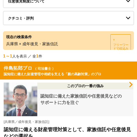
任意後見制度について
クチコミ・評判
現在の検索条件
＋
兵庫県
×
成年後見・家族信託
フリーワー
ドで絞込み
1～1
1
人を表示 ／ 全
件
仲島拓郎プロ
（ 司法書士 ）
認知症に備えた財産管理や相続を支える「親の高齢対策」のプロ
このプロの一番の強み
認知症に備えた家族信託や任意後見などの
サポートに力を注ぐ
[兵庫県／成年後見・家族信託]
認知症に備える財産管理対策として、家族信託や任意後見
などの選択を