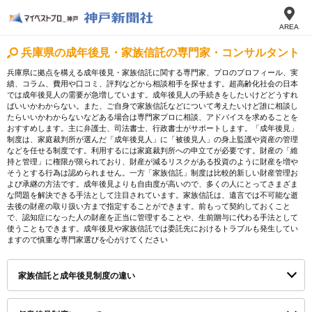
AREA
兵庫県の成年後見・家族信託の専門家・コンサルタント
兵庫県に拠点を構える成年後見・家族信託に関する専門家、プロのプロフィール、実
績、コラム、費用や口コミ、評判などから相談相手を探せます。超高齢化社会の日本
では成年後見人の需要が急増しています。成年後見人の手続きをしたいけどどうすれ
ばいいかわからない。また、ご自身で家族信託などについて考えたいけど誰に相談し
たらいいかわからないなどある場合は専門家プロに相談、アドバイスを求めることを
おすすめします。主に弁護士、司法書士、行政書士がサポートします。「成年後見」
制度は、家庭裁判所が選んだ「成年後見人」に「被後見人」の身上監護や資産の管理
などを任せる制度です。利用するには家庭裁判所への申立てが必要です。財産の「維
持と管理」に権限が限られており、財産が減るリスクがある投資のように財産を増や
そうとする行為は認められません。一方「家族信託」制度は比較的新しい財産管理お
よび承継の方法です。成年後見よりも自由度が高いので、多くの人にとってさまざま
な問題を解決できる手法として注目されています。家族信託は、遺言では不可能な逝
去後の財産の取り扱い方まで指定することができます。前もって契約しておくこと
で、認知症になった人の財産を正当に管理することや、生前贈与に代わる手法として
使うこともできます。成年後見や家族信託では委託先におけるトラブルも発生してい
ますので慎重な専門家選びを心がけてください
家族信託と成年後見制度の違い