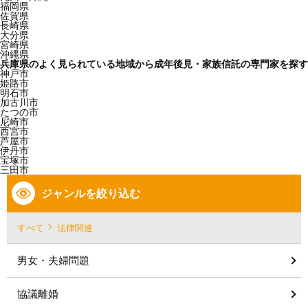
福岡県
佐賀県
長崎県
大分県
宮崎県
沖縄県
兵庫県のよく見られている地域から成年後見・家族信託の専門家を探す
神戸市
姫路市
明石市
加古川市
たつの市
尼崎市
西宮市
芦屋市
伊丹市
宝塚市
三田市
ジャンルを絞り込む
すべて
法律関連
男女・夫婦問題
協議離婚