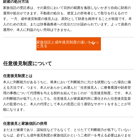
財産の処分方法
家族信託の受託者は、その責任において目的の範囲を逸脱しないかぎり自由に財産の
運用や処分ができます。不動産の処分も、便宜上の所有者として取引を行えるので
す。 一方、成年後見制度の後見人は、原則として財産を維持することが前提です。本
人のための支出、または扶養義務者への支出だけが認められています。よって資産の
運用や、本人に利益のない売却はできません。
家族信託と成年後見制度の違いをもっ
と見る
任意後見制度について
任意後見制度とは
本人に判断能力があるうちに、将来において判断能力に欠ける状態になった場合に備
える方法です。つまり、本人があらかじめ選んだ「任意後見人」に療養看護や財産管
理の事務について代理権を与える契約を結んでおくのが「任意後見制度」です。 本人
の判断能力が低下したとしても、任意後見人が家庭裁判所に選任された任意後見監督
人の監督のもと、本人の代理として本人の意思に沿う適切なサポートをすることが可
能になります。
任意後見と家族信託の併用
まだまだ健康であり、認知症などでもなくて、とりたてて判断能力が低下していない
ならば、必ずしも成年後見制度か家族信託かという二者択一を考える必要はありませ