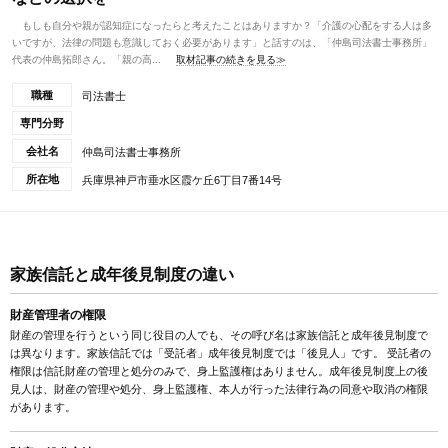
もしも自分や親が認知症になったらと考えたことはありますか？「介護の心配をする人は多
いですが、法律の問題も意識しておく必要があります」と話すのは、「仲島司法書士事務所」
代表の仲島拓郎さん。「親の高...
取材記事の続きを見る≫
職種
司法書士
専門分野
会社名
仲島司法書士事務所
所在地
兵庫県神戸市垂水区霞ケ丘6丁目7番14号
家族信託と成年後見制度の違い
財産管理者の権限
財産の管理を行うという同じ役目の人でも、その呼び名は家族信託と成年後見制度で
は異なります。家族信託では「受託者」成年後見制度では「後見人」です。 受託者の
権限は信託財産の管理と処分のみで、身上監護権はありません。成年後見制度上の後
見人は、財産の管理や処分、身上監護権、本人が行った法律行為の同意や取消の権限
があります。