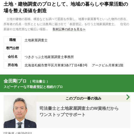
土地・建物調査のプロとして、地域の暮らしや事業活動の
場を整え価値を創造
土地や建物の面積、構造などを調べて図面を作製し、地番や家屋番号といった物件の所在、
所有者の氏名・住所とともに法務局に届け出て「表題登記」を行う土地家屋調査士。 住宅の
新築や土地売買など幅広い場面...
取材記事の続きを見る≫
職種
土地家屋調査士
専門分野
会社名
つきさっぷ土地家屋調査士事務所
所在地
北海道札幌市豊平区月寒東3条7丁目4番3号 アークビル月寒東1階
金田剛プロ
（ 司法書士 ）
スピーディーな不動産登記と相続のプロ
このプロの一番の強み
司法書士と土地家屋調査士のW資格だから
ワンストップでサポート
[北海道／申請代行]