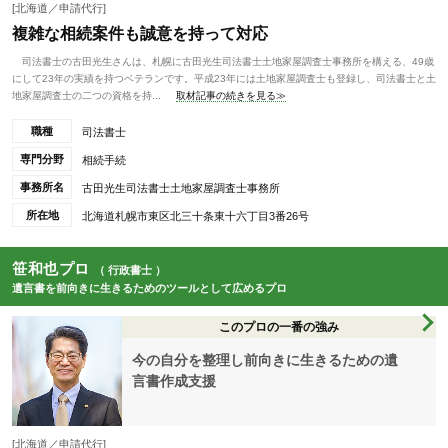
[北海道／申請代行]
複雑な相続案件も誠意を持って対応
司法書士の古田光生さんは、札幌に古田光生司法書士土地家屋調査士事務所を構える、49歳
にして23年の実績を持つベテランです。平成23年には土地家屋調査士も登録し、司法書士と土
地家屋調査士の二つの資格を持...
取材記事の続きを見る≫
職種
司法書士
専門分野
相続手続
事務所名
古田光生司法書士土地家屋調査士事務所
所在地
北海道札幌市東区北三十条東十六丁目3番26号
笹和也プロ
（ 行政書士 ）
遺言書を前向きに生きるためのツールとして広めるプロ
このプロの一番の強み
今の自分を整理し前向きに生きるための遺
言書作成支援
[北海道／申請代行]