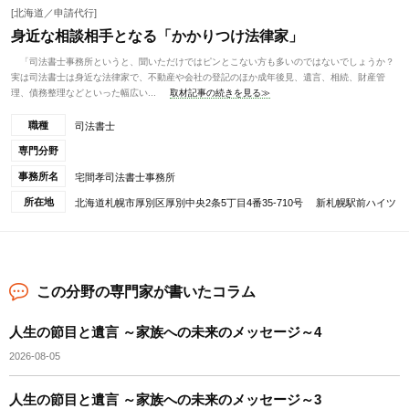
[北海道／申請代行]
身近な相談相手となる「かかりつけ法律家」
「司法書士事務所というと、聞いただけではピンとこない方も多いのではないでしょうか？
実は司法書士は身近な法律家で、不動産や会社の登記のほか成年後見、遺言、相続、財産管
理、債務整理などといった幅広い...
取材記事の続きを見る≫
職種
司法書士
専門分野
事務所名
宅間孝司法書士事務所
所在地
北海道札幌市厚別区厚別中央2条5丁目4番35-710号 新札幌駅前ハイツ
この分野の専門家が書いたコラム
人生の節目と遺言 ～家族への未来のメッセージ～4
2026-08-05
人生の節目と遺言 ～家族への未来のメッセージ～3