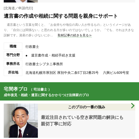
[北海道／申請代行]
遺言書の作成や相続に関する問題を親身にサポート
遺言書という言葉を聞くと、「お金持ちや地位の高い人が作るもの」というイメージがあ
り、「自分には関係ない」と思われる方が多いのではないでしょうか。「でも、それは大きな
誤解です。資産の多い少ないにか...
取材記事の続きを見る≫
職種
行政書士
専門分野
● 遺言書作成・相続手続き支援
事務所名
行政書士シブタニ事務所
所在地
北海道札幌市厚別区 厚別中央二条5丁目2番25号 六興ビル609号室
宅間孝プロ
（ 司法書士 ）
成年後見・相続・遺言に関するかかりつけ法律家のプロ
このプロの一番の強み
最近注目されている空き家問題の解決にも
親切丁寧に対応