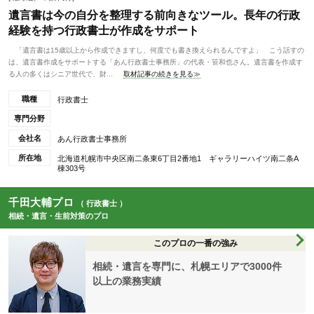
遺言書は今の自分を整理する前向きなツール。長年の行政
経験を持つ行政書士が作成をサポート
「遺言書は15歳以上から作成できますし、何度でも書き換えられるんですよ」 こう話すの
は、遺言書作成をサポートする「あん行政書士事務所」の代表・笹和也さん。遺言書を作成す
る人の多くはシニア世代で、財...
取材記事の続きを見る≫
職種
行政書士
専門分野
会社名
あん行政書士事務所
所在地
北海道札幌市中央区南二条東6丁目2番地1 ギャラリーハイツ南二条A
棟303号
千田大輔プロ
（ 行政書士 ）
相続・遺言・生前対策のプロ
このプロの一番の強み
相続・遺言を専門に、札幌エリアで3000件
以上の業務実績