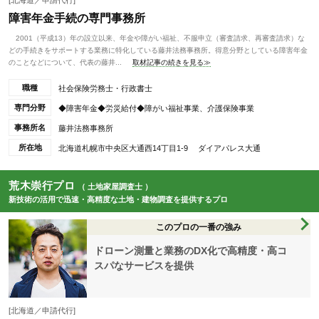
[北海道／申請代行]
障害年金手続の専門事務所
2001（平成13）年の設立以来、年金や障がい福祉、不服申立（審査請求、再審査請求）な
どの手続きをサポートする業務に特化している藤井法務事務所。得意分野としている障害年金
のことなどについて、代表の藤井...
取材記事の続きを見る≫
職種
社会保険労務士・行政書士
専門分野
◆障害年金◆労災給付◆障がい福祉事業、介護保険事業
事務所名
藤井法務事務所
所在地
北海道札幌市中央区大通西14丁目1-9 ダイアパレス大通
荒木崇行プロ
（ 土地家屋調査士 ）
新技術の活用で迅速・高精度な土地・建物調査を提供するプロ
このプロの一番の強み
ドローン測量と業務のDX化で高精度・高コ
スパなサービスを提供
[北海道／申請代行]