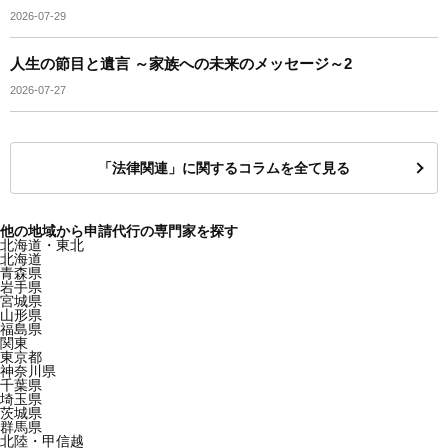
2026-07-29
人生の節目と遺言 ～家族への未来のメッセージ～2
2026-07-27
「法律関連」に関するコラムを全て見る
他の地域から申請代行の専門家を探す
北海道・東北
北海道
青森県
岩手県
宮城県
山形県
福島県
関東
東京都
神奈川県
千葉県
埼玉県
茨城県
群馬県
北陸・甲信越