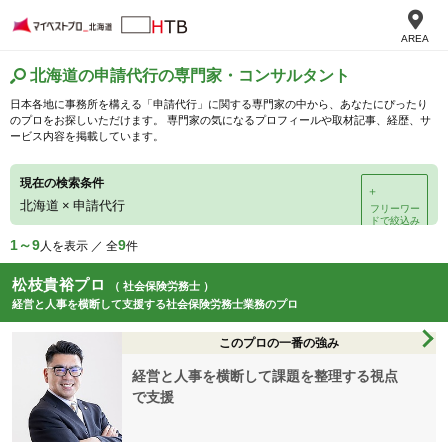
AREA
北海道の申請代行の専門家・コンサルタント
日本各地に事務所を構える「申請代行」に関する専門家の中から、あなたにぴったり
のプロをお探しいただけます。 専門家の気になるプロフィールや取材記事、経歴、サ
ービス内容を掲載しています。
現在の検索条件
＋
北海道
×
申請代行
フリーワー
ドで絞込み
1～9
9
人を表示 ／ 全
件
松枝貴裕プロ
（ 社会保険労務士 ）
経営と人事を横断して支援する社会保険労務士業務のプロ
このプロの一番の強み
経営と人事を横断して課題を整理する視点
で支援