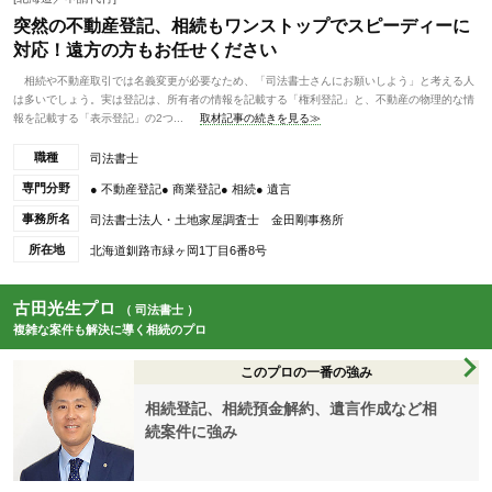
突然の不動産登記、相続もワンストップでスピーディーに
対応！遠方の方もお任せください
相続や不動産取引では名義変更が必要なため、「司法書士さんにお願いしよう」と考える人
は多いでしょう。実は登記は、所有者の情報を記載する「権利登記」と、不動産の物理的な情
報を記載する「表示登記」の2つ...
取材記事の続きを見る≫
職種
司法書士
専門分野
● 不動産登記● 商業登記● 相続● 遺言
事務所名
司法書士法人・土地家屋調査士 金田剛事務所
所在地
北海道釧路市緑ヶ岡1丁目6番8号
古田光生プロ
（ 司法書士 ）
複雑な案件も解決に導く相続のプロ
このプロの一番の強み
相続登記、相続預金解約、遺言作成など相
続案件に強み