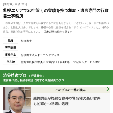
[北海道／申請代行]
札幌エリアで20年近くの実績を持つ相続・遺言専門の行政
書士事務所
相続や遺言は、人生で何度も経験するものではありません。いざというとき「誰に相談すべ
きか」と悩む人は多いでしょう。札幌中心部に拠点を構える「ドラゴンオフィス」は、相続や
遺言、家族信託を専門にしてい...
取材記事の続きを見る≫
職種
行政書士
専門分野
事務所名
行政書士法人ドラゴンオフィス
所在地
北海道札幌市中央区大通西11丁目4番地 登記センタービル3階
渋谷靖彦プロ
（ 行政書士 ）
遺言書作成と相続手続きに関する問題解決のプロ
このプロの一番の強み
親族関係が複雑な案件や緊急性の高い案件
も的確かつ迅速に処理