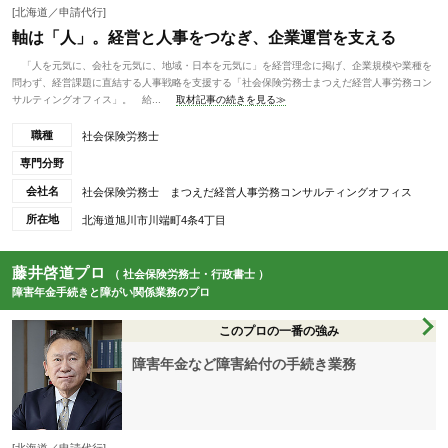
[北海道／申請代行]
軸は「人」。経営と人事をつなぎ、企業運営を支える
「人を元気に、会社を元気に、地域・日本を元気に」を経営理念に掲げ、企業規模や業種を
問わず、経営課題に直結する人事戦略を支援する「社会保険労務士まつえだ経営人事労務コン
サルティングオフィス」。 給...
取材記事の続きを見る≫
職種
社会保険労務士
専門分野
会社名
社会保険労務士 まつえだ経営人事労務コンサルティングオフィス
所在地
北海道旭川市川端町4条4丁目
藤井啓道プロ
（ 社会保険労務士・行政書士 ）
障害年金手続きと障がい関係業務のプロ
このプロの一番の強み
障害年金など障害給付の手続き業務