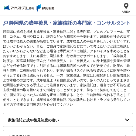
AREA
静岡県の成年後見・家族信託の専門家・コンサルタント
静岡県に拠点を構える成年後見・家族信託に関する専門家、プロのプロフィール、実
績、コラム、費用や口コミ、評判などから相談相手を探せます。超高齢化社会の日本
では成年後見人の需要が急増しています。成年後見人の手続きをしたいけどどうすれ
ばいいかわからない。また、ご自身で家族信託などについて考えたいけど誰に相談し
たらいいかわからないなどある場合は専門家プロに相談、アドバイスを求めることを
おすすめします。主に弁護士、司法書士、行政書士がサポートします。「成年後見」
制度は、家庭裁判所が選んだ「成年後見人」に「被後見人」の身上監護や資産の管理
などを任せる制度です。利用するには家庭裁判所への申立てが必要です。財産の「維
持と管理」に権限が限られており、財産が減るリスクがある投資のように財産を増や
そうとする行為は認められません。一方「家族信託」制度は比較的新しい財産管理お
よび承継の方法です。成年後見よりも自由度が高いので、多くの人にとってさまざま
な問題を解決できる手法として注目されています。家族信託は、遺言では不可能な逝
去後の財産の取り扱い方まで指定することができます。前もって契約しておくこと
で、認知症になった人の財産を正当に管理することや、生前贈与に代わる手法として
使うこともできます。成年後見や家族信託では委託先におけるトラブルも発生してい
ますので慎重な専門家選びを心がけてください
家族信託と成年後見制度の違い