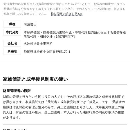
司法書士の名波直紀さんは資産の保全に関するエキスパートとして、お悩みの解決やトラブル
回避の方法を分かりやすく教えてくれる頼もしい存在。その人なつっこい笑顔には、何よりも
安心と親しみを覚えます。そん...
取材記事の続きを見る≫
職種
司法書士
専門分野
不動産登記・商業登記の書類作成・申請代理裁判所の提出する書類作成
訴訟代理・和解交渉（140万円以下）
会社名
名波司法書士事務所
所在地
静岡県浜松市中央区参野町170-1
家族信託と成年後見制度の違い
財産管理者の権限
財産の管理を行うという同じ役目の人でも、その呼び名は家族信託と成年後見制度で
は異なります。家族信託では「受託者」成年後見制度では「後見人」です。 受託者の
権限は信託財産の管理と処分のみで、身上監護権はありません。成年後見制度上の後
見人は、財産の管理や処分、身上監護権、本人が行った法律行為の同意や取消の権限
があります。