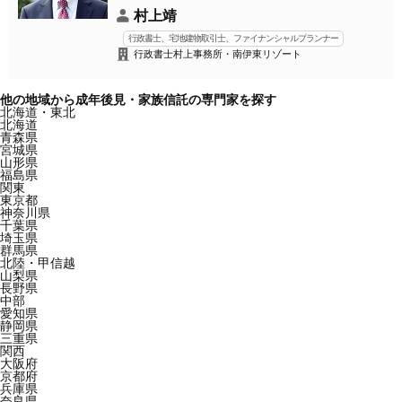
村上靖
行政書士、宅地建物取引士、ファイナンシャルプランナー
行政書士村上事務所・南伊東リゾート
他の地域から成年後見・家族信託の専門家を探す
北海道・東北
北海道
青森県
宮城県
山形県
福島県
関東
東京都
神奈川県
千葉県
埼玉県
群馬県
北陸・甲信越
山梨県
長野県
中部
愛知県
静岡県
三重県
関西
大阪府
京都府
兵庫県
奈良県