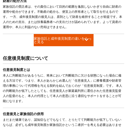
財産の処分方法
家族信託の受託者は、その責任において目的の範囲を逸脱しないかぎり自由に財産の
運用や処分ができます。不動産の処分も、便宜上の所有者として取引を行えるので
す。 一方、成年後見制度の後見人は、原則として財産を維持することが前提です。本
人のための支出、または扶養義務者への支出だけが認められています。よって資産の
運用や、本人に利益のない売却はできません。
家族信託と成年後見制度の違いをもっ
と見る
任意後見制度について
任意後見制度とは
本人に判断能力があるうちに、将来において判断能力に欠ける状態になった場合に備
える方法です。つまり、本人があらかじめ選んだ「任意後見人」に療養看護や財産管
理の事務について代理権を与える契約を結んでおくのが「任意後見制度」です。 本人
の判断能力が低下したとしても、任意後見人が家庭裁判所に選任された任意後見監督
人の監督のもと、本人の代理として本人の意思に沿う適切なサポートをすることが可
能になります。
任意後見と家族信託の併用
まだまだ健康であり、認知症などでもなくて、とりたてて判断能力が低下していない
ならば、必ずしも成年後見制度か家族信託かという二者択一を考える必要はありませ