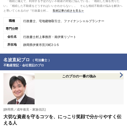
「相続に備えて、利用する予定のない不動産の対処に悩んでいる」「相続した畑を売りた
い」「相続した不動産をどうすればいいかわからない」。 そんな相続不動産の悩みを解決へ
と導いてくれるのが『行政書士村...
取材記事の続きを見る≫
職種
行政書士、宅地建物取引士、ファイナンシャルプランナー
専門分野
会社名
行政書士村上事務所・南伊東リゾート
所在地
静岡県伊東市宮川町2-1-5
名波直紀プロ
（ 司法書士 ）
不動産登記・会社登記のプロ
このプロの一番の強み
[静岡県／成年後見・家族信託]
大切な資産を守るコツを、にっこり笑顔で分かりやすく伝
える人