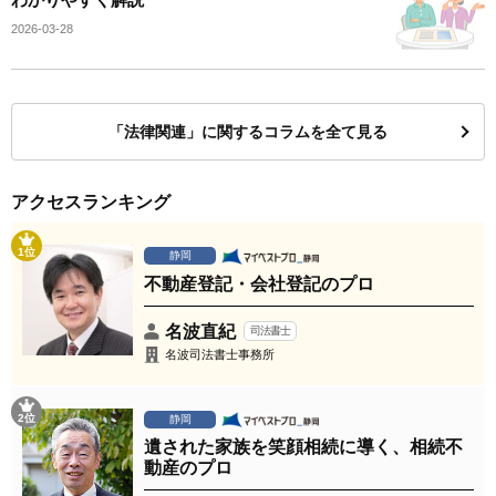
2026-03-28
「法律関連」に関するコラムを全て見る
アクセスランキング
1位
静岡
不動産登記・会社登記のプロ
名波直紀
司法書士
名波司法書士事務所
2位
静岡
遺された家族を笑顔相続に導く、相続不
動産のプロ