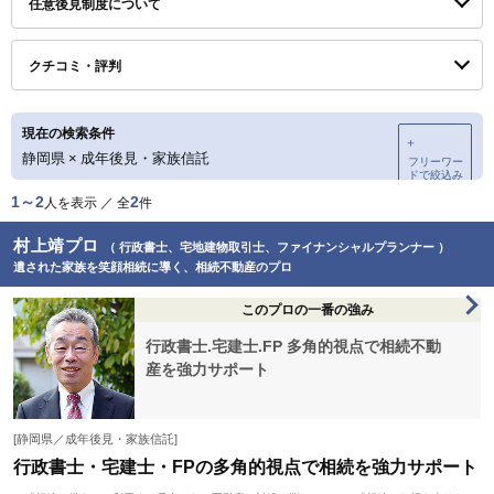
任意後見制度について
クチコミ・評判
現在の検索条件
＋
静岡県
×
成年後見・家族信託
フリーワー
ドで絞込み
1～2
2
人を表示 ／ 全
件
村上靖プロ
（ 行政書士、宅地建物取引士、ファイナンシャルプランナー ）
遺された家族を笑顔相続に導く、相続不動産のプロ
このプロの一番の強み
行政書士.宅建士.FP 多角的視点で相続不動
産を強力サポート
[静岡県／成年後見・家族信託]
行政書士・宅建士・FPの多角的視点で相続を強力サポート