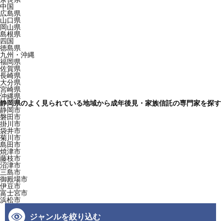
中国
広島県
山口県
岡山県
島根県
四国
徳島県
九州・沖縄
福岡県
佐賀県
長崎県
大分県
宮崎県
沖縄県
静岡県のよく見られている地域から成年後見・家族信託の専門家を探す
静岡市
磐田市
掛川市
袋井市
菊川市
島田市
焼津市
藤枝市
沼津市
三島市
御殿場市
伊豆市
富士宮市
浜松市
ジャンルを絞り込む