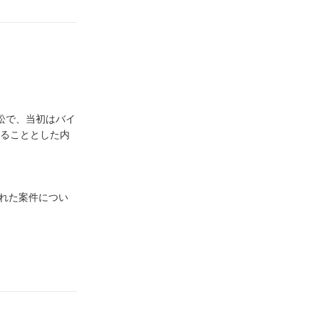
訟で、当初はバイ
せることとした内
れた案件につい
次脳機能障害と思
認定を受けられ
高次脳機能障害と