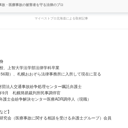
事故・医療事故の被害者を守る法律のプロ
マイベストプロ北海道による取材記事
身
校、上智大学法学部法律学科卒業
録（56期）、札幌おおぞら法律事務所に入所して現在に至る
年 財団法人交通事故紛争処理センター嘱託弁護士
014年9月 札幌簡易裁判所民事調停官
幌弁護士会紛争解決センター医療ADR調停人（現職）
など】
研究会（医療事故に関する相談を受ける弁護士グループ）会員
ター（医療事故被害者の代理人として活動する全国各地の弁護士によっ