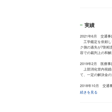
意団体）正会員
・北海道建設アスベ
・HPVワクチン薬
実績
2021年6月 交通事
工学鑑定を依頼して
ク側の過失が7割程
容での裁判上の和解
2019年2月 医療事
上部消化管内視鏡
て、一定の解決金の
2018年10月 交通
交通事故で頭部外傷
続きを見る
われる症状が残存し
なかった方の案件に
してではなく非器質