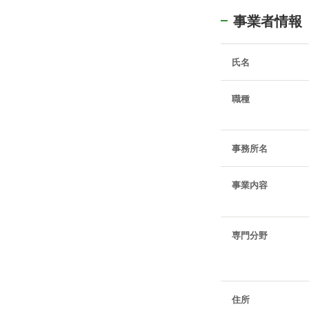
事業者情報
2018年8月 交通事
バイクと四輪車の事
険会社の提示額及び
氏名
額の評価について争
2016年8月 交通事
職種
交通事故で傷害を負
責保険金を除き50
事務所名
2016年5月 交通事
起立性頭痛（起き
会い頭事故の被害者
事業内容
液減少症であること
慮していると解釈で
専門分野
2010年6月 医療事
過去の手術におい
て、1000万円を
住所