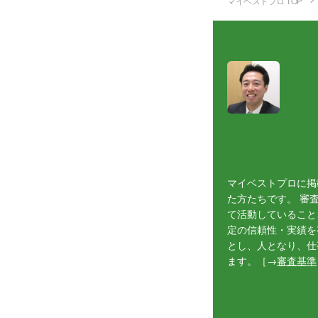
マイベストプロ TOP
マイベストプロに掲
た方たちです。 審
て活動していること
定の信頼性・実績を
とし、人となり、仕
ます。［→
審査基準