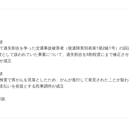
スト訴訟弁護団メンバー
害訴訟全国弁護団メンバー
故
過失割合を争った交通事故被害者（後遺障害別表第1第2級1号）の訴
度として扱われていた事案について、過失割合を5割程度にまで修正さ
が成立
故
検査で胃がんを見落としたため、がんが進行して発見されたことが疑わ
支払いを前提とする民事調停が成立
事故
（軽症頭部外傷（mTBI））の後、言語性の記憶障害を中心とする高
てしまったものの、自賠責保険の基準を満たさなかったため後遺障害の
ついて、訴訟の結果、記憶障害に関しては9級相当の後遺障害（ただし
性の精神障害として）であることを前提に裁判上の和解が成立