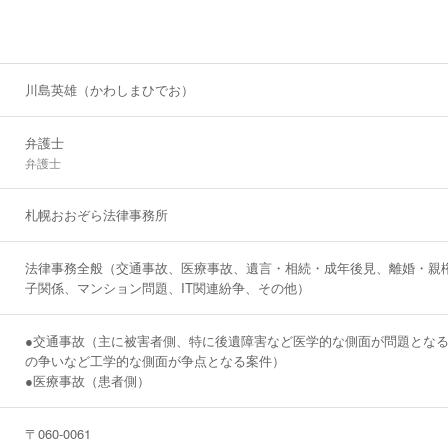
故
故で、バイクの運転者が後遺障害10級の認定を受けた事案について、
事故の過失割合についての主張が不当であると考えられたことから、過
川島英雄（かわしまひでお）
って交渉したところ、当初提示額から1500万円以上増額した内容で示
故
弁護士
い、併合2級の後遺障害を負った自営業の被害者について訴訟を提起
弁護士
00万円を超える金額での裁判上の和解が成立
札幌おおぞら法律事務所
故
上がると頭痛が生じる症状）など脳脊髄液減少症の可能性が認められた
について、脳脊髄液減少症であることを前提として損害賠償請求訴訟を
法律事務全般（交通事故、医療事故、遺言・相続・成年後見、離婚・親
子関係、マンション問題、IT関連紛争、その他）
を正面から認定してもらうまでには至らなかったものの、その治療期間
きるような裁判上の和解が成立
●交通事故（主に被害者側、特に後遺障害など医学的な側面が問題とな
故
の争いなど工学的な側面が争点となる案件）
て使用されたガーゼ（タオル）が遺残していたため膿瘍となってしまっ
●医療事故（患者側）
超える金額での裁判上の和解が成立
〒060-0061