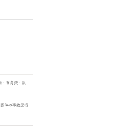
当初の相手方保
失割合及び損害
談が成立
し、最終的に自賠
四輪車同士の出
提起し、脳脊髄
権・養育費・親
分の慰謝料を考
る案件や事故態様
た案件につい