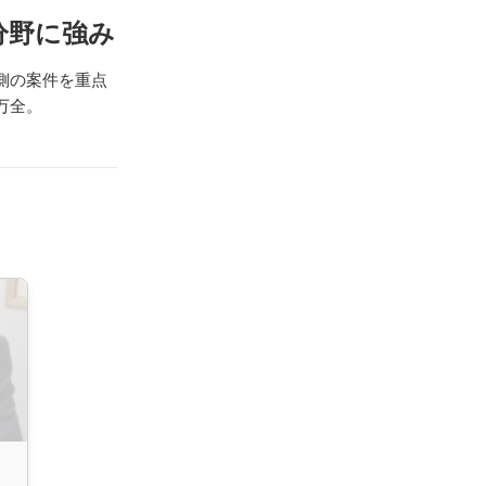
分野に強み
側の案件を重点
万全。