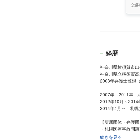
交通
経歴
神奈川県横須賀市出
神奈川県立横須賀高
2003年弁護士登
2007年～2011
2012年10月～2
2014年4月～ 札
【所属団体・弁護団
・札幌医療事故問題
・医療事故情報セン
続きを見る