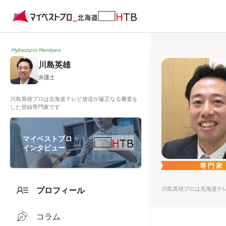
Mybestpro Members
川島英雄
弁護士
川島英雄プロは北海道テレビ放送が厳正なる審査を
した登録専門家です
マイベストプロ・
インタビュー
専門家
プロフィール
川島英雄プロは北海道テ
コラム