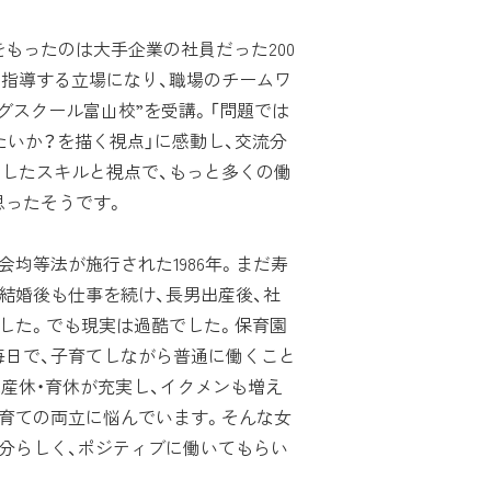
もったのは大手企業の社員だった200
を指導する立場になり、職場のチームワ
グスクール富山校”を受講。「問題では
たいか？を描く視点」に感動し、交流分
得したスキルと視点で、もっと多くの働
思ったそうです。
均等法が施行された1986年。まだ寿
結婚後も仕事を続け、長男出産後、社
した。でも現実は過酷でした。保育園
毎日で、子育てしながら普通に働くこと
産休・育休が充実し、イクメンも増え
子育ての両立に悩んでいます。そんな女
分らしく、ポジティブに働いてもらい