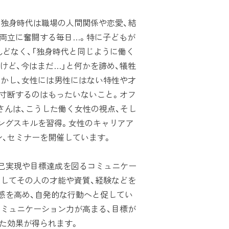
独身時代は職場の人間関係や恋愛、結
両立に奮闘する毎日…。特に子どもが
どなく、「独身時代と同じように働く
るけど、今はまだ…」と何かを諦め、犠牲
しかし、女性には男性にはない特性や才
を寸断するのはもったいないこと。オフ
さんは、こうした働く女性の視点、そし
ングスキルを習得。女性のキャリアア
、セミナーを開催しています。
は、自己実現や目標達成を図るコミュニケー
通してその人の才能や資質、経験などを
定感を高め、自発的な行動へと促してい
コミュニケーション力が高まる、目標が
た効果が得られます。