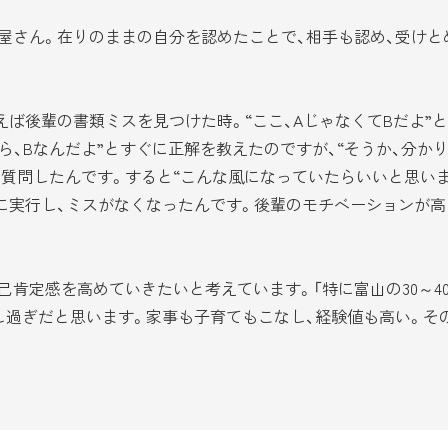
さん。在りのままの自分を認めたことで、相手も認め、受けと
ば後輩の書類ミスを見つけた時。“ここ、AじゃなくてBだよ”と
ら、Bなんだよ”とすぐに正解を教えたのですが、“そうか、分か
と質問したんです。すると“こんな風になっていたらいいと思い
に実行し、ミスがなくなったんです。後輩のモチベーションが高
肯定感を高めていきたいと考えています。「特に富山の30～4
し過ぎだと思います。家事も子育てもこなし、経験値も高い。そ