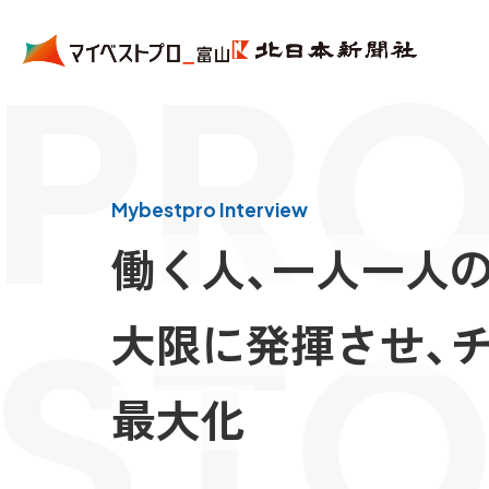
PRO
Mybestpro Interview
働く人、一人一人
STO
大限に発揮させ、
最大化