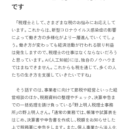
です
「税理士として、さまざまな税のお悩みにお応えして
います。これからは、新型コロナウイルス感染症の影響
によって働き方の多様化がより一層進んでいくでしょ
う。働き方が変わっても経済活動が行われる限り利益
は発生しますので、税理士の仕事はなくならないだろう
と思っています。AI（人工知能）には、独自のノウハウま
ではまねできません。これからも税を通じて、多くの人
たちの生き方を支援していきたいですね」
そう話すのは、事業者に向けて節税や経営といった経
営相談のほか、税務資料の整理やチェック、決算申告ま
での一括処理を請け負っている「野上明人税理士事務
所」の野上明人さん。「通常の業務では、帳簿や試算表を
はじめ、決算書や申告書を作成し、税額をお知らせした
上で税務署に申告をします。また、個人事業から法人化