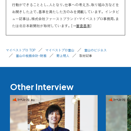
行動ができることとし、人となり、仕事への考え方、取り組み方などを
お聞きした上で、基準を満たした方のみを掲載しています。 インタビ
ュー記事は、株式会社ファーストブランド・マイベストプロ事務局、ま
たは北日本新聞社が取材しています。［→
審査基準
］
マイベストプロ TOP
マイベストプロ富山
富山のビジネス
富山の税務会計・財務
野上明人
取材記事
Other Interview