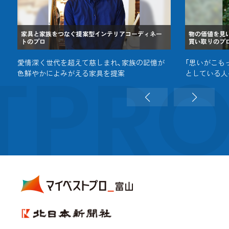
家具と家族をつなぐ提案型インテリアコーディネー
物の価値を見
トのプロ
買い取りのプ
TPR
愛情深く世代を超えて慈しまれ、家族の記憶が
「思いがこも
色鮮やかによみがえる家具を提案
としている人
いを