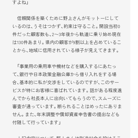
すよね」
信頼関係を築くために野上さんがモットーにして
いるのは、うそはつかず、約束は守ること。開設当初0
件だった顧客数も、2〜3年後から軌道に乗り始め現在
は130件あまり。県内の顧客が9割以上を占めているこ
とから、地域に信用されている様子が見えてきます。
「事業用の乗用車や機材などを購入するにあたっ
て、銀行や日本政策金融公庫から借り入れをする場
合、基本的に私が交渉をしているのですが、このサー
ビスが特にお客様に喜ばれています。話がある程度進
んでから社長本人に出向いてもらうので、スムーズに
審査が通っています。断られることはめったにありま
せん。また、年末調整や償却資産申告書の提出なども
付随して行っています」