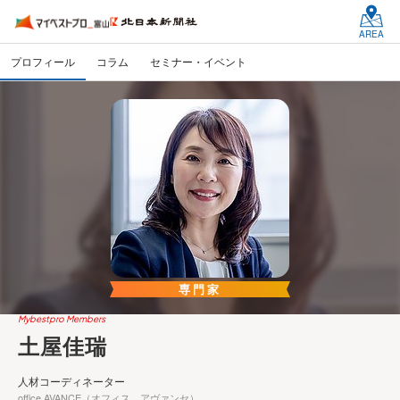
AREA
プロフィール
コラム
セミナー・イベント
専門家
Mybestpro Members
土屋佳瑞
人材コーディネーター
office AVANCE（オフィス アヴァンセ）