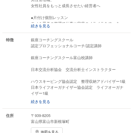
女性社員をもっと成長させたい経営者へ
●片付け個別レッスン
モノ＆思考の整理で仕事や家庭のイライラをすっき
続きを見る
り！
特徴
銀座コーチングスクール
●セミナー・研修
認定プロフェッショナルコーチ/認定講師
・片付けの意識が変わり、行動できるセミナー「ココ
ロに効く片付けスキル」
銀座コーチングスクール富山校講師
「利き脳でストレスゼロのお片付け」等
日本交流分析協会 交流分析士インストラクター
・コーチングと交流分析セミナー
「働き女子のための最高チームの作り方」
ハウスキーピング協会認定 整理収納アドバイザー1級
「苦手な人がいなくなる心の持ち方描き方」等
日本ライフオーガナイザー協会認定 ライフオーガナ
イザー1級
・住宅イベントセミナー
・管理職研修、女性リーダー研修
続きを見る
笑顔のコーチング認定ファシリテーター
住所
〒939-8205
富山県富山市新根塚町
地図を見る