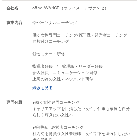
会社名
office AVANCE（オフィス アヴァンセ）
事業内容
◎パーソナルコーチング
働く女性専門コーチング/管理職・経営者コーチング
お片付けコーチング
◎セミナー・研修
指導者研修 / 管理職・リーダー研修
新入社員 コミュニケーション研修
上司の為の女性マネジメント研修
続きを見る
コーチング・交流分析を使った コミュニケーショ
ン・モチベーションUP
専門分野
●働く女性専門コーチング
窓口クレーム対応
キャリアアップを目指したい女性、仕事も家庭も自分
整理収納.・ライフオーガナイズを主軸とした片付けセ
らしく輝きたい女性へ
ミナー
●管理職、経営者コーチング
社内初を背負う女性管理職、女性部下を味方にしたい
男性管理職、