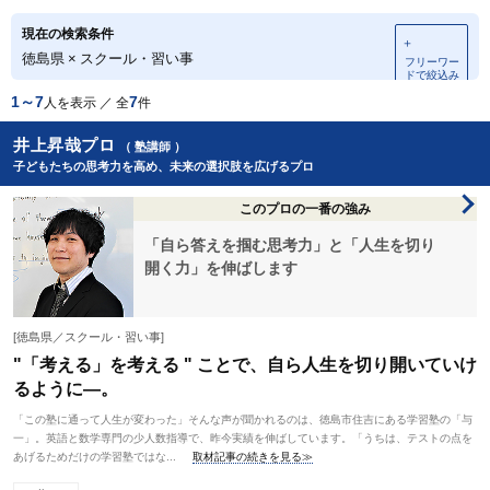
現在の検索条件
＋
徳島県
×
スクール・習い事
フリーワー
ドで絞込み
1～7
7
人を表示 ／ 全
件
井上昇哉プロ
（ 塾講師 ）
子どもたちの思考力を高め、未来の選択肢を広げるプロ
このプロの一番の強み
「自ら答えを掴む思考力」と「人生を切り
開く力」を伸ばします
[徳島県／スクール・習い事]
"「考える」を考える " ことで、自ら人生を切り開いていけ
るように―。
「この塾に通って人生が変わった」そんな声が聞かれるのは、徳島市住吉にある学習塾の「与
一」。英語と数学専門の少人数指導で、昨今実績を伸ばしています。「うちは、テストの点を
あげるためだけの学習塾ではな...
取材記事の続きを見る≫