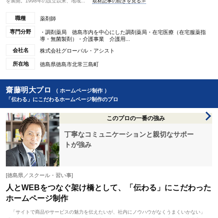
を展開。1998年の設立以来、地域...
取材記事の続きを見る≫
職種
薬剤師
専門分野
・調剤薬局 徳島市内を中心にした調剤薬局・在宅医療（在宅服薬指
導・無菌製剤）・介護事業 介護用...
会社名
株式会社グローバル・アシスト
所在地
徳島県徳島市北常三島町
齋藤明大プロ
（ ホームページ制作 ）
「伝わる」にこだわるホームページ制作のプロ
このプロの一番の強み
丁寧なコミュニケーションと親切なサポー
トが強み
[徳島県／スクール・習い事]
人とWEBをつなぐ架け橋として、「伝わる」にこだわった
ホームページ制作
「サイトで商品やサービスの魅力を伝えたいが、社内にノウハウがなくうまくいかない」