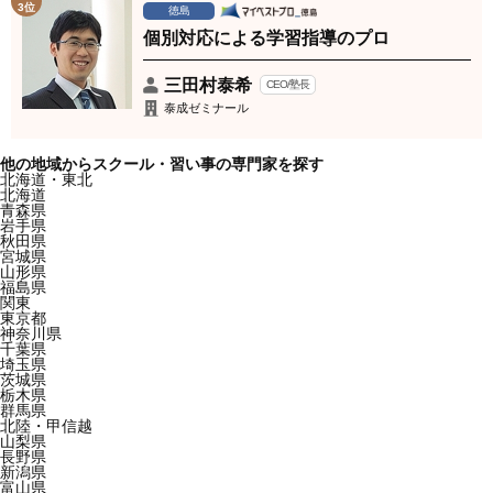
3位
徳島
個別対応による学習指導のプロ
三田村泰希
CEO/塾長
泰成ゼミナール
他の地域からスクール・習い事の専門家を探す
北海道・東北
北海道
青森県
岩手県
秋田県
宮城県
山形県
福島県
関東
東京都
神奈川県
千葉県
埼玉県
茨城県
栃木県
群馬県
北陸・甲信越
山梨県
長野県
新潟県
富山県