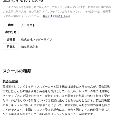
「身につける色を似合う色に変えることでガラリと印象が変わります。私生活や仕事に色の
力を上手に取り入れ、ぜひ印象アップにつなげていただきたいです」 そう話すのは、徳島市
を拠点に活動する「ハッピー...
取材記事の続きを見る≫
職種
カラリスト
専門分野
会社名
株式会社ハッピーライフ
所在地
徳島県徳島市
スクールの種類
英会話教室
普段暮らしていてネイティブスピーカーと話す機会は滅多にありませんが、英会話教
室ではほとんどの場合講師が英語を母国語としているため、レッスンの際には貴重な
ネイティブとの英語でのやりとりが行えます。また間違えた部分について指摘を受け
たり、伸び悩んでいる部分については相談に乗ってもらったりしながら、英会話教室
のカリキュラムに沿った形で学ぶことによって、独学で陥りがちな知識の偏りを防ぐ
ことができます。集団レッスンを受ける場合には、自分と同じレベルの仲間と楽しみ
ながら英会話を学ぶことで、高いモチベーションを保つことが可能です。