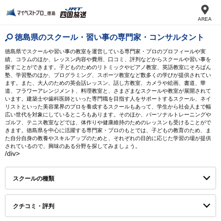
AREA
徳島県のスクール・習い事の専門家・コンサルタント
徳島県でスクールや習い事の教室を運営している専門家・プロのプロフィールや実
績、コラムのほか、レッスン内容や費用、口コミ、評判などからスクールや習い事を
探すことができます。子どものためのリトミックやピアノ教室、英語教室にそろばん
塾、学習塾のほか、プログラミング、スポーツ教室など数多くの学びが提供されてい
ます。また、大人のための英会話レッスン、話し方教室、カメラや絵画、書道、華
道、フラワーアレンジメント、料理教室と、さまざまなスクールや教室が展開されて
います。建築士や歯科医師といった専門職を目指す人をサポートするスクール、ネイ
リストといった美容業界のプロを養成するスクールもあって、学生から社会人まで幅
広い世代を対象にしているところもあります。そのほか、パーソナルトレーニングや
ゴルフ、テニス教室などでは、体作りや健康維持のためのレッスンも受けることがで
きます。徳島県を中心に活躍する専門家・プロのもとでは、子どもの教育のため、ま
た自分自身の教養やスキルアップのためと、それぞれの目的に応じた学習の場が提供
されているので、興味のある分野を探してみましょう。
/div>
スクールの種類
クチコミ・評判