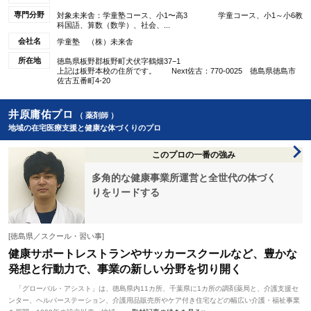
専門分野
対象未来舎：学童塾コース、小1〜高3 学童コース、小1～小6教
科国語、算数（数学）、社会、...
会社名
学童塾 （株）未来舎
所在地
徳島県板野郡板野町犬伏字鶴畑37−1
上記は板野本校の住所です。 Next佐古：770-0025 徳島県徳島市
佐古五番町4‐20
井原庸佑プロ
（ 薬剤師 ）
地域の在宅医療支援と健康な体づくりのプロ
このプロの一番の強み
多角的な健康事業所運営と全世代の体づく
りをリードする
[徳島県／スクール・習い事]
健康サポートレストランやサッカースクールなど、豊かな
発想と行動力で、事業の新しい分野を切り開く
「グローバル・アシスト」は、徳島県内11カ所、千葉県に1カ所の調剤薬局と、介護支援セ
ンター、ヘルパーステーション、介護用品販売所やケア付き住宅などの幅広い介護・福祉事業