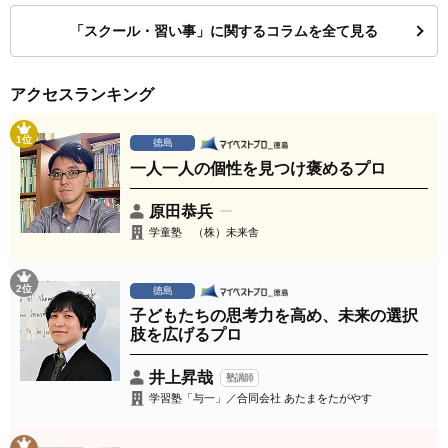
「スクール・習い事」に関するコラムを全て見る
アクセスランキング
1位
徳島
一人一人の個性を見つけ褒めるプロ
原田恭兵
学童塾 （株）未来舎
2位
徳島
子どもたちの思考力を高め、未来の選択
肢を広げるプロ
井上昇哉
塾講師
学習塾「与一」／合同会社 あたまをたがやす