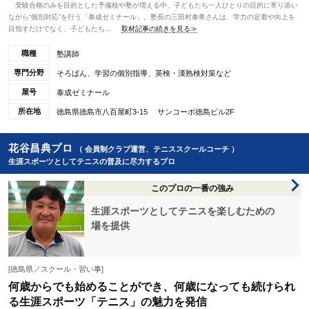
受験合格のみを目的とした予備校や塾が増える中、子どもたち一人ひとりの目的に寄り添い
ながら“個別対応”を行う「泰成ゼミナール」。塾長の三田村泰希さんは、学力の定着や向上を
目指すだけでなく、子どもたち...
取材記事の続きを見る≫
職種
塾講師
専門分野
そろばん、学習の個別指導、英検・漢熟検対策など
屋号
泰成ゼミナール
所在地
徳島県徳島市八百屋町3-15 サンコーポ徳島ビル2F
花谷昌典プロ
（ 会員制クラブ運営、テニススクールコーチ ）
生涯スポーツとしてテニスの普及に尽力するプロ
このプロの一番の強み
生涯スポーツとしてテニスを楽しむための
場を提供
[徳島県／スクール・習い事]
何歳からでも始めることができ、何歳になっても続けられ
る生涯スポーツ「テニス」の魅力を発信