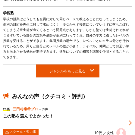
学習塾
学校の授業はどうしても全員に対して同じペースで教えることになってしまうため、
個別の対応を先生に対して求めにくく、少なからず授業についていけずに落ちこぼれ
てしまう児童生徒が出てくるという問題点があります。しかし塾では生徒それぞれが
つまずいている部分の対策を講師が個別に行ってくれ、自分の学力に適したレベルの
授業を受けることができます。集団授業の場合でも、レベルごとのクラス分けが行わ
れているため、周りと自分とのレベルの差が小さく、ライバル、仲間としてお互い学
力を向上させる効果が期待できます。進学についての相談を講師や仲間とすることも
できます。
ジャンルをもっと見る
みんなの声（クチコミ・評判）
三田村泰希プロ
20票
への声
この塾を選んでよかった！
スクール・習い事
10代 ／女性