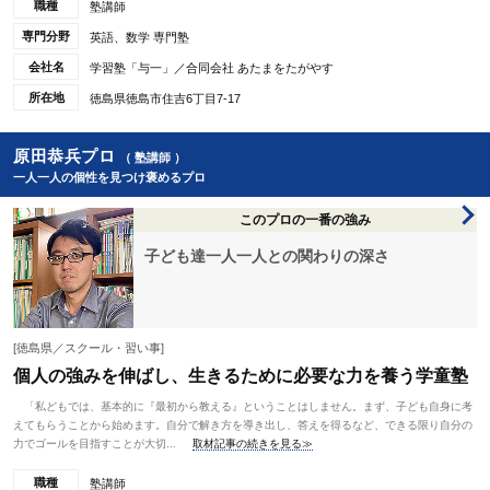
職種
塾講師
専門分野
英語、数学 専門塾
会社名
学習塾「与一」／合同会社 あたまをたがやす
所在地
徳島県徳島市住吉6丁目7-17
原田恭兵プロ
（ 塾講師 ）
一人一人の個性を見つけ褒めるプロ
このプロの一番の強み
子ども達一人一人との関わりの深さ
[徳島県／スクール・習い事]
個人の強みを伸ばし、生きるために必要な力を養う学童塾
「私どもでは、基本的に『最初から教える』ということはしません。まず、子ども自身に考
えてもらうことから始めます。自分で解き方を導き出し、答えを得るなど、できる限り自分の
力でゴールを目指すことが大切...
取材記事の続きを見る≫
職種
塾講師