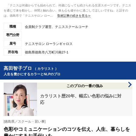
「テニスは何歳からでも始められて、何歳になっても続けられる生涯スポーツです。テニス
を通じて体を動かし、仲間と触れ合い、体も心も健やかに過ごしてほしいですね」と話すの
は、徳島市で「テニスサロン ロー...
取材記事の続きを見る≫
職種
会員制クラブ運営、テニススクールコーチ
専門分野
屋号
テニスサロン ローランギャロス
所在地
徳島県徳島市八万町川南27-1
髙田智子プロ
（ カラリスト ）
人生を豊かにするカラーとNLPのプロ
このプロの一番の強み
カラリスト歴20年、幅広い色彩の悩みに対
応
[徳島県／スクール・習い事]
色彩やコミュニケーションのコツを伝え、人生、暮らしを
豊かにするお手伝いを