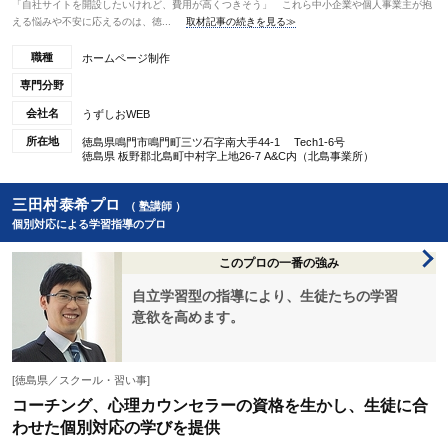
「自社サイトを開設したいけれど、費用が高くつきそう」 これら中小企業や個人事業主が抱
える悩みや不安に応えるのは、徳...
取材記事の続きを見る≫
職種
ホームページ制作
専門分野
会社名
うずしおWEB
所在地
徳島県鳴門市鳴門町三ツ石字南大手44-1 Tech1-6号
徳島県 板野郡北島町中村字上地26-7 A&C内（北島事業所）
三田村泰希プロ
（ 塾講師 ）
個別対応による学習指導のプロ
このプロの一番の強み
自立学習型の指導により、生徒たちの学習
意欲を高めます。
[徳島県／スクール・習い事]
コーチング、心理カウンセラーの資格を生かし、生徒に合
わせた個別対応の学びを提供