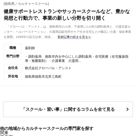
[徳島県／カルチャースクール]
健康サポートレストランやサッカースクールなど、豊かな
発想と行動力で、事業の新しい分野を切り開く
「グローバル・アシスト」は、徳島県内11カ所、千葉県に1カ所の調剤薬局と、介護支援セ
ンター、ヘルパーステーション、介護用品販売所やケア付き住宅などの幅広い介護・福祉事業
を展開。1998年の設立以来、地域...
取材記事の続きを見る≫
職種
薬剤師
専門分野
・調剤薬局 徳島市内を中心にした調剤薬局・在宅医療（在宅服薬指
導・無菌製剤）・介護事業 介護用...
会社名
株式会社グローバル・アシスト
所在地
徳島県徳島市北常三島町
「スクール・習い事」に関するコラムを全て見る
他の地域からカルチャースクールの専門家を探す
関東