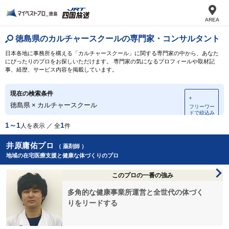
AREA
徳島県のカルチャースクールの専門家・コンサルタント
日本各地に事務所を構える「カルチャースクール」に関する専門家の中から、あなた
にぴったりのプロをお探しいただけます。 専門家の気になるプロフィールや取材記
事、経歴、サービス内容を掲載しています。
現在の検索条件
＋
徳島県
×
カルチャースクール
フリーワー
ドで絞込み
1～1
1
人を表示 ／ 全
件
井原庸佑プロ
（ 薬剤師 ）
地域の在宅医療支援と健康な体づくりのプロ
このプロの一番の強み
多角的な健康事業所運営と全世代の体づく
りをリードする