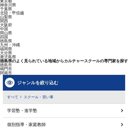
東京都
神奈川県
千葉県
北陸・甲信越
山梨県
関西
大阪府
中国
岡山県
四国
徳島県
九州・沖縄
福岡県
大分県
鹿児島県
徳島県のよく見られている地域からカルチャースクールの専門家を探す
徳島市
鳴門市
阿南市
ジャンルを絞り込む
すべて
スクール・習い事
学習塾・進学塾
個別指導・家庭教師