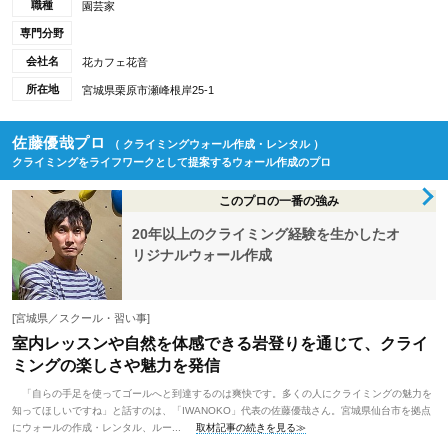
職種
園芸家
専門分野
会社名
花カフェ花音
所在地
宮城県栗原市瀬峰根岸25-1
佐藤優哉プロ
（ クライミングウォール作成・レンタル ）
クライミングをライフワークとして提案するウォール作成のプロ
このプロの一番の強み
20年以上のクライミング経験を生かしたオ
リジナルウォール作成
[宮城県／スクール・習い事]
室内レッスンや自然を体感できる岩登りを通じて、クライ
ミングの楽しさや魅力を発信
「自らの手足を使ってゴールへと到達するのは爽快です。多くの人にクライミングの魅力を
知ってほしいですね」と話すのは、「IWANOKO」代表の佐藤優哉さん。宮城県仙台市を拠点
にウォールの作成・レンタル、ルー...
取材記事の続きを見る≫