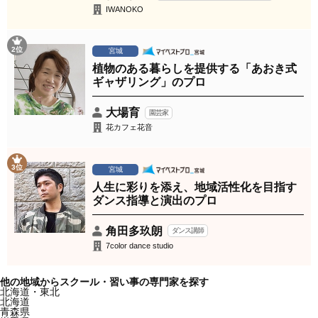
IWANOKO
2位
宮城
植物のある暮らしを提供する「あおき式
ギャザリング」のプロ
大場育
園芸家
花カフェ花音
3位
宮城
人生に彩りを添え、地域活性化を目指す
ダンス指導と演出のプロ
角田多玖朗
ダンス講師
7color dance studio
他の地域からスクール・習い事の専門家を探す
北海道・東北
北海道
青森県