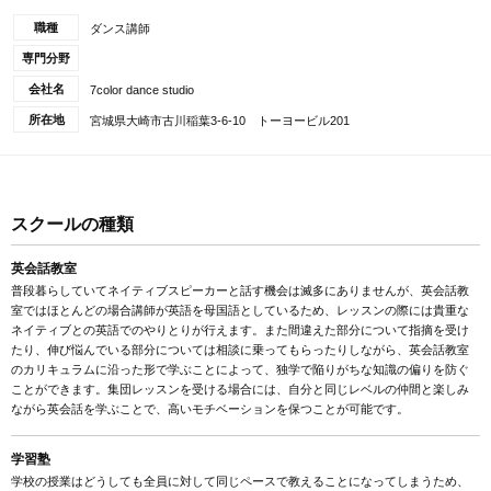
職種
ダンス講師
専門分野
会社名
7color dance studio
所在地
宮城県大崎市古川稲葉3-6-10 トーヨービル201
スクールの種類
英会話教室
普段暮らしていてネイティブスピーカーと話す機会は滅多にありませんが、英会話教
室ではほとんどの場合講師が英語を母国語としているため、レッスンの際には貴重な
ネイティブとの英語でのやりとりが行えます。また間違えた部分について指摘を受け
たり、伸び悩んでいる部分については相談に乗ってもらったりしながら、英会話教室
のカリキュラムに沿った形で学ぶことによって、独学で陥りがちな知識の偏りを防ぐ
ことができます。集団レッスンを受ける場合には、自分と同じレベルの仲間と楽しみ
ながら英会話を学ぶことで、高いモチベーションを保つことが可能です。
学習塾
学校の授業はどうしても全員に対して同じペースで教えることになってしまうため、