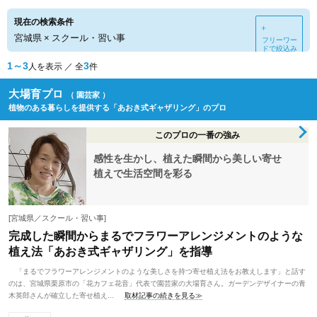
現在の検索条件
＋
宮城県
×
スクール・習い事
フリーワー
ドで絞込み
1～3
3
人を表示 ／ 全
件
大場育プロ
（ 園芸家 ）
植物のある暮らしを提供する「あおき式ギャザリング」のプロ
このプロの一番の強み
感性を生かし、植えた瞬間から美しい寄せ
植えで生活空間を彩る
[宮城県／スクール・習い事]
完成した瞬間からまるでフラワーアレンジメントのような
植え法「あおき式ギャザリング」を指導
「まるでフラワーアレンジメントのような美しさを持つ寄せ植え法をお教えします」と話す
のは、宮城県栗原市の「花カフェ花音」代表で園芸家の大場育さん。ガーデンデザイナーの青
木英郎さんが確立した寄せ植え...
取材記事の続きを見る≫