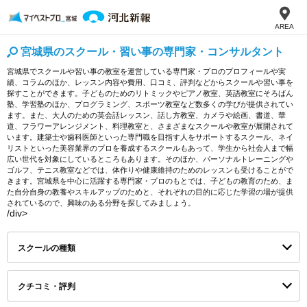
AREA
宮城県のスクール・習い事の専門家・コンサルタント
宮城県でスクールや習い事の教室を運営している専門家・プロのプロフィールや実
績、コラムのほか、レッスン内容や費用、口コミ、評判などからスクールや習い事を
探すことができます。子どものためのリトミックやピアノ教室、英語教室にそろばん
塾、学習塾のほか、プログラミング、スポーツ教室など数多くの学びが提供されてい
ます。また、大人のための英会話レッスン、話し方教室、カメラや絵画、書道、華
道、フラワーアレンジメント、料理教室と、さまざまなスクールや教室が展開されて
います。建築士や歯科医師といった専門職を目指す人をサポートするスクール、ネイ
リストといった美容業界のプロを養成するスクールもあって、学生から社会人まで幅
広い世代を対象にしているところもあります。そのほか、パーソナルトレーニングや
ゴルフ、テニス教室などでは、体作りや健康維持のためのレッスンも受けることがで
きます。宮城県を中心に活躍する専門家・プロのもとでは、子どもの教育のため、ま
た自分自身の教養やスキルアップのためと、それぞれの目的に応じた学習の場が提供
されているので、興味のある分野を探してみましょう。
/div>
スクールの種類
クチコミ・評判